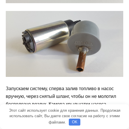
Запускаем систему, сперва залив топливо в насос
вручную, через снятый шланг, чтобы он не молотил
бесполезно воздух. Камера крыльчатки насоса
Этот сайт использует cookie для хранения данных. Продолжая
заполнилась жидкостью, дальнейший процесс уже
использовать сайт, Вы даете свое согласие на работу с этими
пошел как самоподдерживающийся.
файлами.
OK