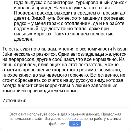
года выпуска с вариатором, турбированный движок
и полный привод. Намотал уже за сто тысяч.
Проверял расход, выходит в среднем от восьми до
девяти. Зимой чуть более, хотя машину прогреваю
редко – у меня гараж с отоплением, да и на работе
подземный, где достаточно тепло, даже при
сильных морозах. Так что японцем полностью
доволен.
То есть, судя по отзывам, мнения о экономичности Nissan
Juke несколько разнятся. Одни автовладельцы жалуются
на перерасход, другие сообщают, что все нормально. Из
явных проблем, влияющих на этот показатель, можно
отметить превышение скоростного режима, возможно,
плохое качество заливаемого горючего. Естественно, не
стоит сбрасывать со счетов нашу русскую зиму, которая
всегда вносит свои коррективы в любые заявленные
компанией-производителем нормы.
Источники:
http://rasxodtopliva.ru/114-nissan-zhuk.html
Этот сайт использует cookie для хранения данных. Продолжая
http://driverstalk.ru/rasxod-topliva-nissan-juke.html
использовать сайт, Вы даете свое согласие на работу с этими
http://xtoplivo.ru/nissan/normy-rashoda-benzina-nissan-zhuk
файлами.
OK
http://jp4x4.ru/nissan/juke-rasxod-topliva.html