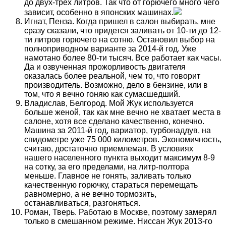
до двух-трех литров. Так что от горючего много чего
зависит, особенно в японских машинах.
Игнат, Пенза. Когда пришел в салон выбирать, мне
сразу сказали, что придется заливать от 10-ти до 12-
ти литров горючего на сотню. Остановил выбор на
полноприводном варианте за 2014-й год. Уже
намотано более 80-ти тысяч. Все работает как часы.
Да и озвученная прожорливость двигателя
оказалась более реальной, чем то, что говорит
производитель. Возможно, дело в бензине, или в
том, что я вечно гоняю как сумасшедший.
Владислав, Белгород. Мой Жук используется
больше женой, так как мне вечно не хватает места в
салоне, хотя все сделано качественно, конечно.
Машина за 2011-й год, вариатор, турбонаддув, на
спидометре уже 75 000 километров. Экономичность,
считаю, достаточно приемлемая. В условиях
нашего населенного пункта выходит максимум 8-9
на сотку, за его пределами, на литр-полтора
меньше. Главное не гонять, заливать только
качественную горючку, стараться перемещать
равномерно, а не вечно тормозить,
останавливаться, разгоняться.
Роман, Тверь. Работаю в Москве, поэтому замерял
только в смешанном режиме. Ниссан Жук 2013-го