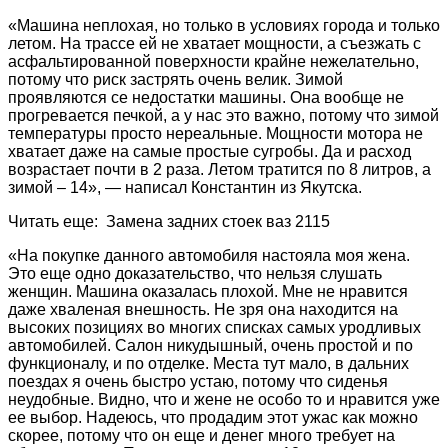
«Машина неплохая, но только в условиях города и только
летом. На трассе ей не хватает мощности, а съезжать с
асфальтированной поверхности крайне нежелательно,
потому что риск застрять очень велик. Зимой
проявляются се недостатки машины. Она вообще не
прогревается печкой, а у нас это важно, потому что зимой
температуры просто нереальные. Мощности мотора не
хватает даже на самые простые сугробы. Да и расход
возрастает почти в 2 раза. Летом тратится по 8 литров, а
зимой – 14», — написал Константин из Якутска.
Читать еще: Замена задних стоек ваз 2115
«На покупке данного автомобиля настояла моя жена.
Это еще одно доказательство, что нельзя слушать
женщин. Машина оказалась плохой. Мне не нравится
даже хваленая внешность. Не зря она находится на
высоких позициях во многих списках самых уродливых
автомобилей. Салон никудышный, очень простой и по
функционалу, и по отделке. Места тут мало, в дальних
поездах я очень быстро устаю, потому что сиденья
неудобные. Видно, что и жене не особо то и нравится уже
ее выбор. Надеюсь, что продадим этот ужас как можно
скорее, потому что он еще и денег много требует на