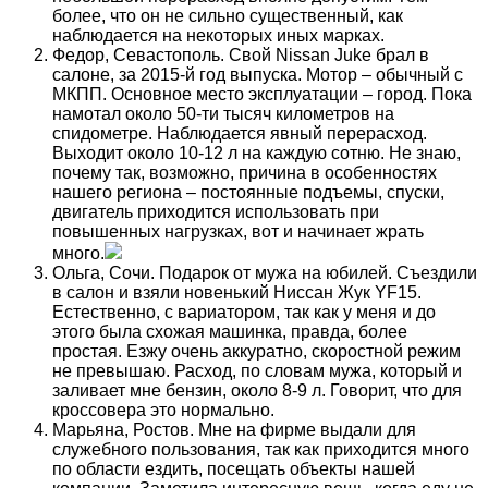
более, что он не сильно существенный, как
наблюдается на некоторых иных марках.
Федор, Севастополь. Свой Nissan Juke брал в
салоне, за 2015-й год выпуска. Мотор – обычный с
МКПП. Основное место эксплуатации – город. Пока
намотал около 50-ти тысяч километров на
спидометре. Наблюдается явный перерасход.
Выходит около 10-12 л на каждую сотню. Не знаю,
почему так, возможно, причина в особенностях
нашего региона – постоянные подъемы, спуски,
двигатель приходится использовать при
повышенных нагрузках, вот и начинает жрать
много.
Ольга, Сочи. Подарок от мужа на юбилей. Съездили
в салон и взяли новенький Ниссан Жук YF15.
Естественно, с вариатором, так как у меня и до
этого была схожая машинка, правда, более
простая. Езжу очень аккуратно, скоростной режим
не превышаю. Расход, по словам мужа, который и
заливает мне бензин, около 8-9 л. Говорит, что для
кроссовера это нормально.
Марьяна, Ростов. Мне на фирме выдали для
служебного пользования, так как приходится много
по области ездить, посещать объекты нашей