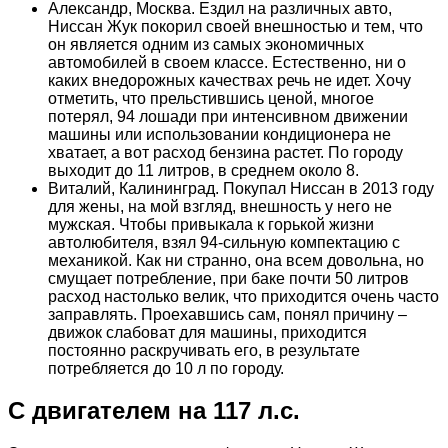
Александр, Москва. Ездил на различных авто,
Ниссан Жук покорил своей внешностью и тем, что
он является одним из самых экономичных
автомобилей в своем классе. Естественно, ни о
каких внедорожных качествах речь не идет. Хочу
отметить, что прельстившись ценой, многое
потерял, 94 лошади при интенсивном движении
машины или использовании кондиционера не
хватает, а вот расход бензина растет. По городу
выходит до 11 литров, в среднем около 8.
Виталий, Калининград. Покупал Ниссан в 2013 году
для жены, на мой взгляд, внешность у него не
мужская. Чтобы привыкала к горькой жизни
автолюбителя, взял 94-сильную компектацию с
механикой. Как ни странно, она всем довольна, но
смущает потребление, при баке почти 50 литров
расход настолько велик, что приходится очень часто
заправлять. Проехавшись сам, понял причину –
движок слабоват для машины, приходится
постоянно раскручивать его, в результате
потребляется до 10 л по городу.
С двигателем на 117 л.с.