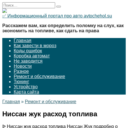
Перейти
Search
к
for:
содержанию
✅ Информационный портал про авто avtochehol.su
Расскажем вам, как определить поломку на слух, как
экономить на топливе, как сдать на права
Главная
Как завести в мороз
Коды ошибок
Коробка автомат
Не заводится
Новости
Разное
Ремонт и обслуживание
Тюнинг
Устройство
Карта сайта
Главная
»
Ремонт и обслуживание
Ниссан жук расход топлива
ᐉ Ниссан жук расход топлива Ниссан Жук подробно о