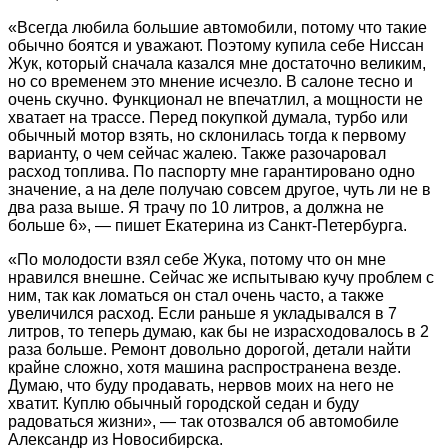
«Всегда любила большие автомобили, потому что такие
обычно боятся и уважают. Поэтому купила себе Ниссан
Жук, который сначала казался мне достаточно великим,
но со временем это мнение исчезло. В салоне тесно и
очень скучно. Функционал не впечатлил, а мощности не
хватает на трассе. Перед покупкой думала, турбо или
обычный мотор взять, но склонилась тогда к первому
варианту, о чем сейчас жалею. Также разочаровал
расход топлива. По паспорту мне гарантировано одно
значение, а на деле получаю совсем другое, чуть ли не в
два раза выше. Я трачу по 10 литров, а должна не
больше 6», — пишет Екатерина из Санкт-Петербурга.
«По молодости взял себе Жука, потому что он мне
нравился внешне. Сейчас же испытываю кучу проблем с
ним, так как ломаться он стал очень часто, а также
увеличился расход. Если раньше я укладывался в 7
литров, то теперь думаю, как бы не израсходовалось в 2
раза больше. Ремонт довольно дорогой, детали найти
крайне сложно, хотя машина распространена везде.
Думаю, что буду продавать, нервов моих на него не
хватит. Куплю обычный городской седан и буду
радоваться жизни», — так отозвался об автомобиле
Александр из Новосибирска.