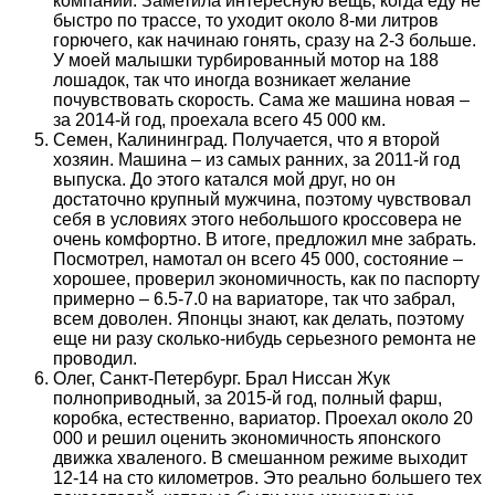
компании. Заметила интересную вещь, когда еду не
быстро по трассе, то уходит около 8-ми литров
горючего, как начинаю гонять, сразу на 2-3 больше.
У моей малышки турбированный мотор на 188
лошадок, так что иногда возникает желание
почувствовать скорость. Сама же машина новая –
за 2014-й год, проехала всего 45 000 км.
Семен, Калининград. Получается, что я второй
хозяин. Машина – из самых ранних, за 2011-й год
выпуска. До этого катался мой друг, но он
достаточно крупный мужчина, поэтому чувствовал
себя в условиях этого небольшого кроссовера не
очень комфортно. В итоге, предложил мне забрать.
Посмотрел, намотал он всего 45 000, состояние –
хорошее, проверил экономичность, как по паспорту
примерно – 6.5-7.0 на вариаторе, так что забрал,
всем доволен. Японцы знают, как делать, поэтому
еще ни разу сколько-нибудь серьезного ремонта не
проводил.
Олег, Санкт-Петербург. Брал Ниссан Жук
полноприводный, за 2015-й год, полный фарш,
коробка, естественно, вариатор. Проехал около 20
000 и решил оценить экономичность японского
движка хваленого. В смешанном режиме выходит
12-14 на сто километров. Это реально большего тех