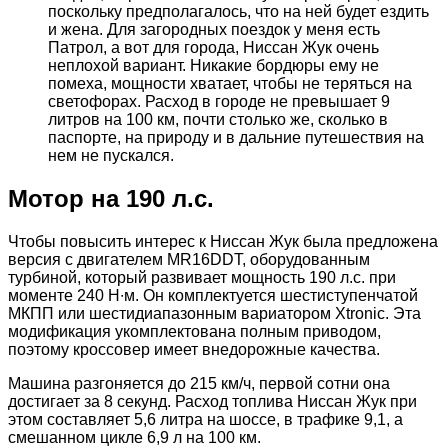
поскольку предполагалось, что на ней будет ездить
и жена. Для загородных поездок у меня есть
Патрол, а вот для города, Ниссан Жук очень
неплохой вариант. Никакие бордюры ему не
помеха, мощности хватает, чтобы не теряться на
светофорах. Расход в городе не превышает 9
литров на 100 км, почти столько же, сколько в
паспорте, на природу и в дальние путешествия на
нем не пускался.
Мотор на 190 л.с.
Чтобы повысить интерес к Ниссан Жук была предложена
версия с двигателем MR16DDT, оборудованным
турбиной, который развивает мощность 190 л.с. при
моменте 240 Н∙м. Он комплектуется шестиступенчатой
МКПП или шестидиапазонным вариатором Xtronic. Эта
модификация укомплектована полным приводом,
поэтому кроссовер имеет внедорожные качества.
Машина разгоняется до 215 км/ч, первой сотни она
достигает за 8 секунд. Расход топлива Ниссан Жук при
этом составляет 5,6 литра на шоссе, в трафике 9,1, а
смешанном цикле 6,9 л на 100 км.