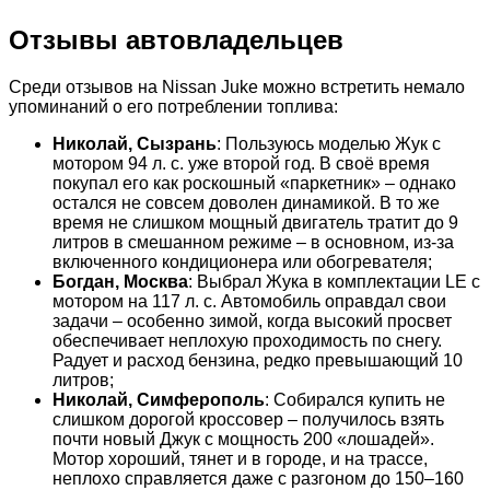
Отзывы автовладельцев
Среди отзывов на Nissan Juke можно встретить немало
упоминаний о его потреблении топлива:
Николай, Сызрань
: Пользуюсь моделью Жук с
мотором 94 л. с. уже второй год. В своё время
покупал его как роскошный «паркетник» – однако
остался не совсем доволен динамикой. В то же
время не слишком мощный двигатель тратит до 9
литров в смешанном режиме – в основном, из-за
включенного кондиционера или обогревателя;
Богдан, Москва
: Выбрал Жука в комплектации LE с
мотором на 117 л. с. Автомобиль оправдал свои
задачи – особенно зимой, когда высокий просвет
обеспечивает неплохую проходимость по снегу.
Радует и расход бензина, редко превышающий 10
литров;
Николай, Симферополь
: Собирался купить не
слишком дорогой кроссовер – получилось взять
почти новый Джук с мощность 200 «лошадей».
Мотор хороший, тянет и в городе, и на трассе,
неплохо справляется даже с разгоном до 150–160