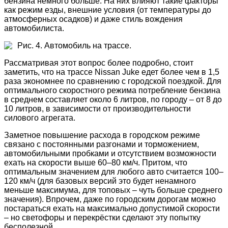
бензина немного больше. На них влияют такие факторы
как режим езды, внешние условия (от температуры до
атмосферных осадков) и даже стиль вождения
автомобилиста.
Рис. 4. Автомобиль на трассе.
Рассматривая этот вопрос более подробно, стоит
заметить, что на трассе Nissan Juke едет более чем в 1,5
раза экономнее по сравнению с городской поездкой. Для
оптимального скоростного режима потребление бензина
в среднем составляет около 6 литров, по городу – от 8 до
10 литров, в зависимости от производительности
силового агрегата.
Заметное повышение расхода в городском режиме
связано с постоянными разгонами и торможением,
автомобильными пробками и отсутствием возможности
ехать на скорости выше 60–80 км/ч. Притом, что
оптимальным значением для любого авто считается 100–
120 км/ч (для базовых версий это будет ненамного
меньше максимума, для топовых – чуть больше среднего
значения). Впрочем, даже по городским дорогам можно
постараться ехать на максимально допустимой скорости
– но светофоры и перекрёстки сделают эту попытку
бесполезной.