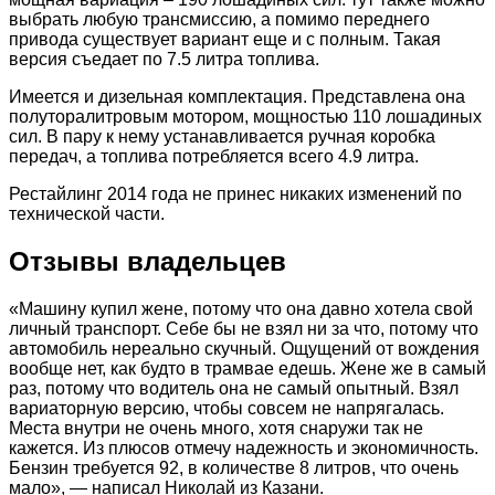
выбрать любую трансмиссию, а помимо переднего
привода существует вариант еще и с полным. Такая
версия съедает по 7.5 литра топлива.
Имеется и дизельная комплектация. Представлена она
полуторалитровым мотором, мощностью 110 лошадиных
сил. В пару к нему устанавливается ручная коробка
передач, а топлива потребляется всего 4.9 литра.
Рестайлинг 2014 года не принес никаких изменений по
технической части.
Отзывы владельцев
«Машину купил жене, потому что она давно хотела свой
личный транспорт. Себе бы не взял ни за что, потому что
автомобиль нереально скучный. Ощущений от вождения
вообще нет, как будто в трамвае едешь. Жене же в самый
раз, потому что водитель она не самый опытный. Взял
вариаторную версию, чтобы совсем не напрягалась.
Места внутри не очень много, хотя снаружи так не
кажется. Из плюсов отмечу надежность и экономичность.
Бензин требуется 92, в количестве 8 литров, что очень
мало», — написал Николай из Казани.