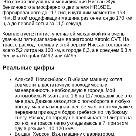
Это самая популярная модификация Ниссан Жук
бензинового атмосферного двигателя HR16DE,
форсированного до 117 сил, и кутящим моментом 158
Н∙м. В этой модификации машина разгоняется до 170 км/
ч, а до первой сотни за 11,5 секунд.
Комплектуется пятиступенчатой механикой или очень
удачным пятидиапазонным вариатором Xtronic CVT. На
трассе расход топлива у этой версии Ниссан составляет
всего 5,2 литра на 100 км, в городе 8,3, а в среднем 6,3 л
бензина Regular АИ92 или АИ95.
Реальные цифры
Алексей, Новосибирск. Выбирая машину, хотел
совместить достаточную проходимость и
маневренность, необходимую в городе. Мой
автомобиль Nissan Juke 1.6 на 117 лошадок все это
мне дал. Движок заводится с пол-оборота в любую
погоду, машина мощная, вес ее мал, поэтому даже с
передним приводом бодро гребется по глубокому
снегу. Расход по городу не превышает 10 литров на
сотню, на трассе легко укладываюсь в 7, при этом
еду в режиме 110-120 км/ч.
Богдан, Херсон. Взял машину с вариатором,