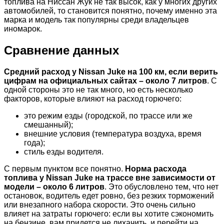
топлива на Ниссан Жук не так высок, как у многих других
автомобилей, то становится понятно, почему именно эта
марка и модель так популярны среди владельцев
иномарок.
Сравнение данных
Средний расход у Nissan Juke на 100 км, если верить
цифрам на официальных сайтах – около 7 литров
. С
одной стороны это не так много, но есть несколько
факторов, которые влияют на расход горючего:
это режим езды (городской, по трассе или же
смешанный);
внешние условия (температура воздуха, время
года);
стиль езды водителя.
С первым пунктом все понятно.
Норма расхода
топлива у Nissan Juke на трассе вне зависимости от
модели – около 6 литров
. Это обусловлено тем, что нет
остановок, водитель едет ровно, без резких торможений
или внезапного набора скорости. Это очень сильно
влияет на затраты горючего: если вы хотите сэкономить
на бензине, вам придется не лихачить, и перейти на