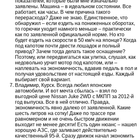
показателей, которые были мне изначально
заявлены. Машина – в идеальном состоянии. Все
работает, как часы. В чем причина такого
перерасхода? Даже не знаю. Единственное, что
обнаружил – если ездить на пониженных оборотах,
то горючки уходит намного меньше – практически
как по заявленной официальной норме. Но кто
будет ездить на скорости в 50 км/ч на японце? Когда
под капотом почти двести лошадок и полный
привод? Зачем тогда делать такое оснащение?
Поэтому, или передвигаться как улитка, слушая, как
недовольно урчит мотор под капотом, или –
наплевать на экономичность, вдавив педаль в пол и
получая удовольствие от настоящей езды. Каждый
выбирает свой вариант.
Владимир, Курск. Всегда любил японские
автомобили. И вот мечта сбылась – взял по
выгодной цене Nissan Juke 2WD с МКПП за 2012-й
год выпуска. Все в ней отлично. Правда,
экономичность явно далеко от заявленной. Какие
шесть литров на сотку! Даже по трассе при
равномерном и не очень быстром движении
выходит не менее десяти! Есть один нюанс – нашел
хорошую АЗС, где заливают действительно
качественный 95-й. Сразу движок начал экономить