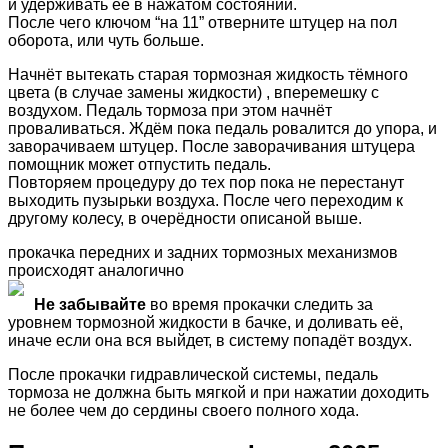
и удерживать её в нажатом состоянии.
После чего ключом “на 11” отверните штуцер на пол
оборота, или чуть больше.
Начнёт вытекать старая тормозная жидкость тёмного
цвета (в случае замены жидкости) , вперемешку с
воздухом. Педаль тормоза при этом начнёт
проваливаться. Ждём пока педаль ровалится до упора, и
заворачиваем штуцер. После заворачивания штуцера
помощник может отпустить педаль.
Повторяем процедуру до тех пор пока не перестанут
выходить пузырьки воздуха. После чего переходим к
другому колесу, в очерёдности описаной выше.
прокачка передних и задних тормозных механизмов
происходят аналогично
Не забывайте
во время прокачки следить за
уровнем тормозной жидкости в бачке, и доливать её,
иначе если она вся выйдет, в систему попадёт воздух.
После прокачки гидравлической системы, педаль
тормоза не должна быть мягкой и при нажатии доходить
не более чем до сердины своего полного хода.