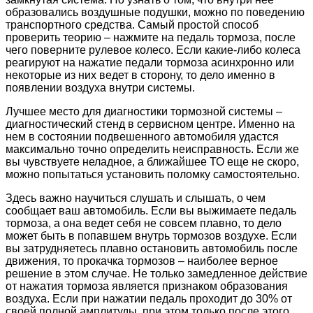
образовались воздушные подушки, можно по поведению
транспортного средства. Самый простой способ
проверить теорию – нажмите на педаль тормоза, после
чего поверните рулевое колесо. Если какие-либо колеса
реагируют на нажатие педали тормоза асинхронно или
некоторые из них ведет в сторону, то дело именно в
появлении воздуха внутри системы.
Лучшее место для диагностики тормозной системы –
диагностический стенд в сервисном центре. Именно на
нем в состоянии подвешенного автомобиля удастся
максимально точно определить неисправность. Если же
вы чувствуете неладное, а ближайшее ТО еще не скоро,
можно попытаться установить поломку самостоятельно.
Здесь важно научиться слушать и слышать, о чем
сообщает ваш автомобиль. Если вы выжимаете педаль
тормоза, а она ведет себя не совсем плавно, то дело
может быть в попавшем внутрь тормозов воздухе. Если
вы затрудняетесь плавно остановить автомобиль после
движения, то прокачка тормозов – наиболее верное
решение в этом случае. Не только замедленное действие
от нажатия тормоза является признаком образования
воздуха. Если при нажатии педаль проходит до 30% от
своей полной амплитуды, при этом только после этого