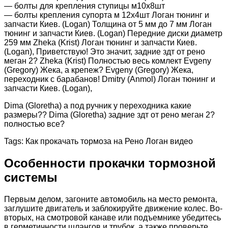
— болты для крепления ступицы м10х8шт
— болты крепления супорта м 12х4шт Логан тюнинг и
запчасти Киев. (Logan) Толщина от 5 мм до 7 мм Логан
тюнинг и запчасти Киев. (Logan) Передние диски диаметр
259 мм Zheka (Krist) Логан тюнинг и запчасти Киев.
(Logan), Приветствую! Это значит, задние здт от рено
меган 2? Zheka (Krist) Полностью весь комлект Evgeny
(Gregory) Жека, а крепеж? Evgeny (Gregory) Жека,
переходник с барабанов! Dmitry (Anmol) Логан тюнинг и
запчасти Киев. (Logan),
Dima (Gloretha) а под ручник у переходника какие
размеры?? Dima (Gloretha) задние здт от рено меган 2?
полностью все?
Tags: Как прокачать тормоза на Рено Логан видео
Особенности прокачки тормозной
системы
Первым делом, загоните автомобиль на место ремонта,
заглушите двигатель и заблокируйте движение колес. Во-
вторых, на смотровой канаве или подъемнике убедитесь
в герметичности шлангов и трубок, а также проверьте