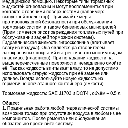
медицинской помощью. Некоторые типы тормозных
жидкостей огнеопасны и могут воспламениться при
контакте с горячими поверхностями (например:
выпускной коллектор). Принимайте меры
противопожарной безопасности при обслуживании
тормозных систем, а так же бензиновых магистралей
(Прим.: имеется риск повреждения топливных путей при
обслуживании задней тормозной системы).
Гидравлическая жидкость гигроскопична (впитывает
влагу из воздуха). Она является ра створителем
лакокрасочных покрытий и агрессивна ко многим видам
пластмасс (пластиков). При попадании жидкости на
вышеперечисленные поверхности, немедленно смойте
её. Так как жидкость впитывает влагу, то не допустимо
использовать старую жидкость при её замене или
доливе. Всегда используйте новую жидкость из
герметично опечатанного контейнера (ёмкости).
Тормозная жидкость: SAE J1703 и DOT4 , объём – 0.5 л.
Общее:
1. Правильная работа любой гидравлической системы
возможна только при отсутствии воздуха в любом из её
компонентов. После ремонта или обслуживания
обязательно прокачайте систему.