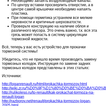
Необходимо запаять воздуховодные каналы.
По центру вставки просверлить отверстие, а в
центре самой крышечки необходимо напаять
пластика.
При помощи герметика устраняем все мелкие
неровности и критичные шерховатости.
Проверьте конструкцию на наличие облоя и
различного мусора. Это очень важно, т.к. вся эта
грязь может попасть в систему циркуляции
тормозной жидкости.
Всё, теперь у вас есть устройство для прокачки
тормозной системы!
Убедитесь, что не пришло время производить замену
тормозных колодок. Инструкция по замене задних
тормозных колодок представлены в этих статьях:
Источники:
http://loganrenault.ru/html/prokachka-tormozov.html
http://wiki.zr.ru/%D0%9F%D1%80%D0%BE%D0%B
http://rulikoleso.ru/to-renault/kak-prokachat-tormoza-na-
renault-logan
http://razborov.net/renault/prokachka-tormozov-logan-
2005.html