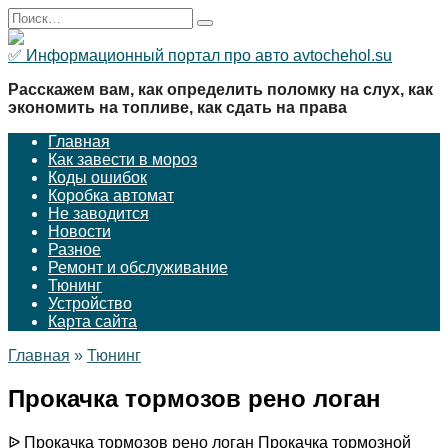
Перейти
Search
к
for:
содержанию
✅ Информационный портал про авто avtochehol.su
Расскажем вам, как определить поломку на слух, как
экономить на топливе, как сдать на права
Главная
Как завести в мороз
Коды ошибок
Коробка автомат
Не заводится
Новости
Разное
Ремонт и обслуживание
Тюнинг
Устройство
Карта сайта
Главная
»
Тюнинг
Прокачка тормозов рено логан
ᐉ Прокачка тормозов рено логан Прокачка тормозной