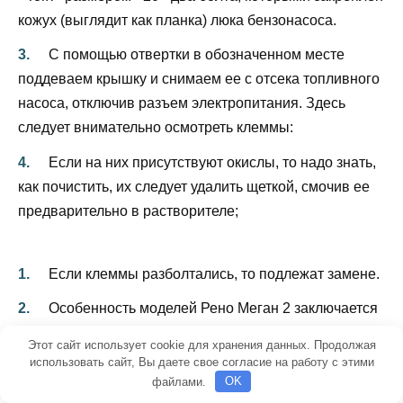
кожух (выглядит как планка) люка бензонасоса.
С помощью отвертки в обозначенном месте
поддеваем крышку и снимаем ее с отсека топливного
насоса, отключив разъем электропитания. Здесь
следует внимательно осмотреть клеммы:
Если на них присутствуют окислы, то надо знать,
как почистить, их следует удалить щеткой, смочив ее
предварительно в растворителе;
Если клеммы разболтались, то подлежат замене.
Особенность моделей Рено Меган 2 заключается
в том, что на ранних версиях (выпуск до 2006 года) с
Этот сайт использует cookie для хранения данных. Продолжая
верхней части модуля топливного насоса следует
использовать сайт, Вы даете свое согласие на работу с этими
отсоединять три топливопровода, а на более поздних
файлами.
OK