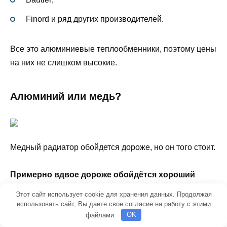
Finord и ряд других производителей.
Все это алюминиевые теплообменники, поэтому цены
на них не слишком высокие.
Алюминий или медь?
Медный радиатор обойдется дороже, но он того стоит.
Примерно вдвое дороже обойдётся хороший
медный радиатор, но он того стоит
: во-первых,
Этот сайт использует cookie для хранения данных. Продолжая
теплоотдача меди выше, во-вторых, у медного
использовать сайт, Вы даете свое согласие на работу с этими
файлами.
OK
радиатора высокая тепловая инерция (долго