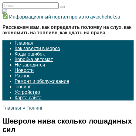
Перейти
Search
к
for:
содержанию
Информационный портал про авто avtochehol.su
Расскажем вам, как определить поломку на слух, как
экономить на топливе, как сдать на права
Главная
Как завести в мороз
Коды ошибок
Коробка автомат
Не заводится
Новости
Разное
Ремонт и обслуживание
Тюнинг
Устройство
Карта сайта
Главная
»
Тюнинг
Шевроле нива сколько лошадиных
сил