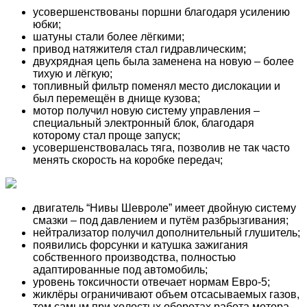
усовершенствованы поршни благодаря усилению
юбки;
шатуны стали более лёгкими;
привод натяжителя стал гидравлическим;
двухрядная цепь была заменена на новую – более
тихую и лёгкую;
топливный фильтр поменял место дислокации и
был перемещён в днище кузова;
мотор получил новую систему управления –
специальный электронный блок, благодаря
которому стал проще запуск;
усовершенствовалась тяга, позволив не так часто
менять скорость на коробке передач;
двигатель “Нивы Шевроле” имеет двойную систему
смазки – под давлением и путём разбрызгивания;
нейтрализатор получил дополнительный глушитель;
появились форсунки и катушка зажигания
собственного производства, полностью
адаптированные под автомобиль;
уровень токсичности отвечает нормам Евро-5;
жиклёры ограничивают объем отсасываемых газов,
тем самым при холостых оборотах работа мотора