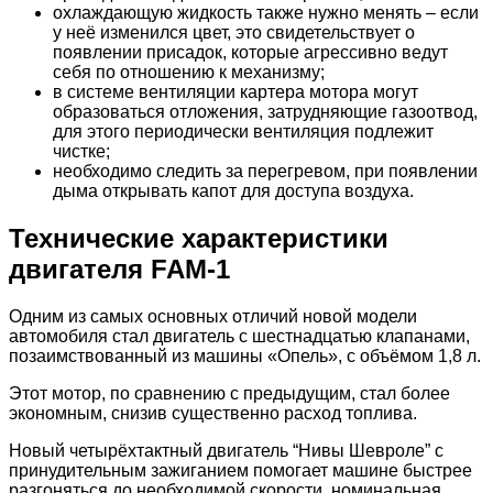
охлаждающую жидкость также нужно менять – если
у неё изменился цвет, это свидетельствует о
появлении присадок, которые агрессивно ведут
себя по отношению к механизму;
в системе вентиляции картера мотора могут
образоваться отложения, затрудняющие газоотвод,
для этого периодически вентиляция подлежит
чистке;
необходимо следить за перегревом, при появлении
дыма открывать капот для доступа воздуха.
Технические характеристики
двигателя FAM-1
Одним из самых основных отличий новой модели
автомобиля стал двигатель с шестнадцатью клапанами,
позаимствованный из машины «Опель», с объёмом 1,8 л.
Этот мотор, по сравнению с предыдущим, стал более
экономным, снизив существенно расход топлива.
Новый четырёхтактный двигатель “Нивы Шевроле” с
принудительным зажиганием помогает машине быстрее
разгоняться до необходимой скорости, номинальная