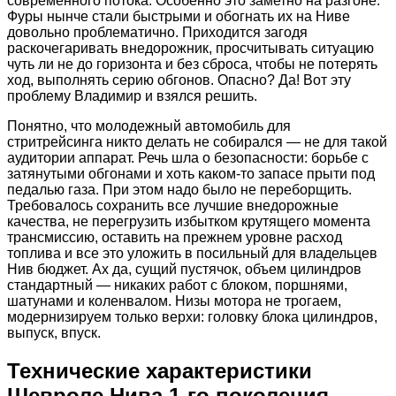
современного потока. Особенно это заметно на разгоне.
Фуры нынче стали быстрыми и обогнать их на Ниве
довольно проблематично. Приходится загодя
раскочегаривать внедорожник, просчитывать ситуацию
чуть ли не до горизонта и без сброса, чтобы не потерять
ход, выполнять серию обгонов. Опасно? Да! Вот эту
проблему Владимир и взялся решить.
Понятно, что молодежный автомобиль для
стритрейсинга никто делать не собирался — не для такой
аудитории аппарат. Речь шла о безопасности: борьбе с
затянутыми обгонами и хоть каком-то запасе прыти под
педалью газа. При этом надо было не переборщить.
Требовалось сохранить все лучшие внедорожные
качества, не перегрузить избытком крутящего момента
трансмиссию, оставить на прежнем уровне расход
топлива и все это уложить в посильный для владельцев
Нив бюджет. Ах да, сущий пустячок, объем цилиндров
стандартный — никаких работ с блоком, поршнями,
шатунами и коленвалом. Низы мотора не трогаем,
модернизируем только верхи: головку блока цилиндров,
выпуск, впуск.
Технические характеристики
Шевроле Нива 1-го поколения