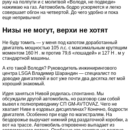
руку на полпути и с молитвой «Володя, не подведи»
нажимаю на газ. Автомобиль бодро ускоряется и легко
совершает обгон на четвертой. До чего удобно и пока
еще непривычно!
Низы не могут, верхи не хотят
Не буду томить — у меня под капотом доработанный
двигатель мощностью 105 л.с. с максимальным крутящим
моментом 160 Н . м против 79,6 «лошадей» и 127 Н . м у
стандартной машины.
А кто такой Володя? Руководитель инжинирингового
центра LSGA Владимир Шарандин — специалист по
доводке двигателей и вот уже почти два десятка лет мой
хороший знакомый.
Идея заняться Нивой родилась спонтанно. Мы
обсуждали другой автомобиль, но разговор сам собой
вывел к полноприводнику СП GM-AVTOVAZ. Чего не
хватает Ниве в ездовых дисциплинах? Конечно, бодрости
двигателя. Особенно при езде по магистралям. На
бездорожье выручает нижний ряд раздаточной коробки, а
вот на трассе. Автомобиль откровенно выпадает из