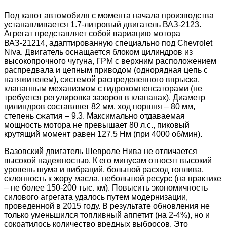
Под капот автомобиля с момента начала производства
устанавливается 1.7-литровый двигатель ВАЗ-2123.
Агрегат представляет собой вариацию мотора
ВАЗ-21214, адаптированную специально под Chevrolet
Niva. Двигатель оснащается блоком цилиндров из
высокопрочного чугуна, ГРМ с верхним расположением
распредвала и цепным приводом (однорядная цепь с
натяжителем), системой распределенного впрыска,
клапанным механизмом с гидрокомпенсаторами (не
требуется регулировка зазоров в клапанах). Диаметр
цилиндров составляет 82 мм, ход поршня – 80 мм,
степень сжатия – 9.3. Максимально отдаваемая
мощность мотора не превышает 80 л.с., пиковый
крутящий момент равен 127.5 Нм (при 4000 об/мин).
Вазовский двигатель Шевроле Нива не отличается
высокой надежностью. К его минусам относят высокий
уровень шума и вибраций, большой расход топлива,
склонность к жору масла, небольшой ресурс (на практике
– не более 150-200 тыс. км). Повысить экономичность
силового агрегата удалось путем модернизации,
проведенной в 2015 году. В результате обновления не
только уменьшился топливный аппетит (на 2-4%), но и
сократилось количество вредных выбросов. Это