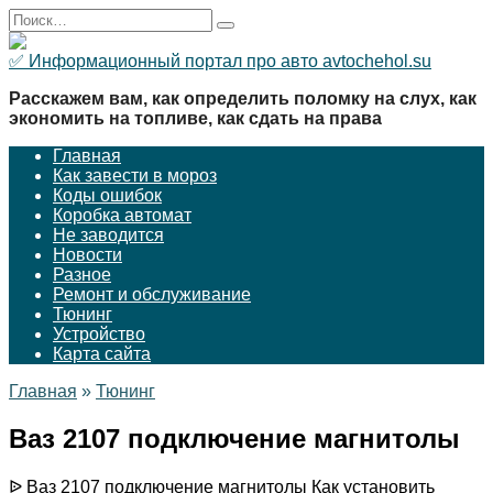
Перейти
Search
к
for:
содержанию
✅ Информационный портал про авто avtochehol.su
Расскажем вам, как определить поломку на слух, как
экономить на топливе, как сдать на права
Главная
Как завести в мороз
Коды ошибок
Коробка автомат
Не заводится
Новости
Разное
Ремонт и обслуживание
Тюнинг
Устройство
Карта сайта
Главная
»
Тюнинг
Ваз 2107 подключение магнитолы
ᐉ Ваз 2107 подключение магнитолы Как установить