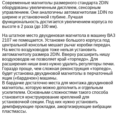
Современные магнитолы размерного стандарта 2DIN
оборудованы увеличенным дисплеем, сенсорным
управлением. Они аналогичны автомагнитолам 1DIN по
ширине и установочной глубине. Лучшая
функциональность достигается увеличением корпуса по
высоте в 2 раза (до 100 мм).
На штатное место двухдиновая магнитола в машину ВАЗ
2107 не помещается. Установке большого корпуса под
центральной консолью мешает рычаг коробки передач.
На место воздуховодов тоже нельзя установить
автомагнитолу размера 2DIN. Вверху расширить нишу
воздуховодов не позволяет край «торпедо». Для
расширения ниши вниз нужно удалить регуляторы печки.
Гораздо проще, чем сложная реконструкция «торпедо»,
будет установка двухдиновой магнитолы в перчаточный
ящик («бардачок») машины.
В бардачке достаточно места для монтажа двухдиновой
магнитолы, которую можно дополнить и отдельным
усилителем. Основными сложностями такого способа
становится конструирование креплений для
установочной секции. Под них нужно установить
демпфирующие прокладки, амортизирующие вибрации
пластмассы.