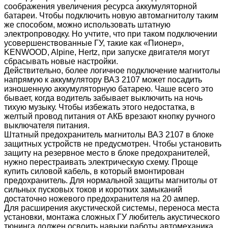
соображения увеличения ресурса аккумуляторной
батареи. Чтобы подключить новую автомагнитолу таким
же способом, можно использовать штатную
электропроводку. Но учтите, что при таком подключении
усовершенствованные ГУ, такие как «Пионер»,
KENWOOD, Alpine, Hertz, при запуске двигателя могут
сбрасывать новые настройки.
Действительно, более логичное подключение магнитолы
напрямую к аккумулятору ВАЗ 2107 может посадить
изношенную аккумуляторную батарею. Чаше всего это
бывает, когда водитель забывает выключить на ночь
тихую музыку. Чтобы избежать этого недостатка, в
желтый провод питания от АКБ врезают кнопку ручного
выключателя питания.
Штатный предохранитель магнитолы ВАЗ 2107 в блоке
защитных устройств не предусмотрен. Чтобы установить
защиту на резервное место в блоке предохранителей,
нужно перестраивать электрическую схему. Проще
купить силовой кабель, в который вмонтирован
предохранитель. Для нормальной защиты магнитолы от
сильных пусковых токов и коротких замыканий
достаточно ножевого предохранителя на 20 ампер.
Для расширения акустической системы, переноса места
установки, монтажа сложных ГУ любитель акустического
тюнинга должен освоить навыки работы автомеханика,