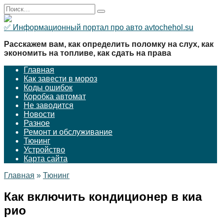
Перейти
Search
к
for:
содержанию
✅ Информационный портал про авто avtochehol.su
Расскажем вам, как определить поломку на слух, как
экономить на топливе, как сдать на права
Главная
Как завести в мороз
Коды ошибок
Коробка автомат
Не заводится
Новости
Разное
Ремонт и обслуживание
Тюнинг
Устройство
Карта сайта
Главная
»
Тюнинг
Как включить кондиционер в киа
рио