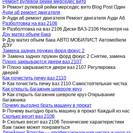
Ремонт рулевой рейки мерседес вито
ᐉ Ремонт рулевой рейки мерседес вито Blog Post Один
Ауди а6 ремонт двигателя
ᐉ Ауди а6 ремонт двигателя Ремонт двигателя Ауди А6
Разболтовка на ваз 2106
ᐉ Разболтовка на ваз 2106 Диски ВАЗ-2106 Несмотря на
Дэу матиз объем бака
ᐉ Дэу матиз объем бака АВТО МОБИЛИСТ Автомобили
ДЭУ
Замена задних пружин форд фокус 2
ᐉ Замена задних пружин форд фокус 2 Снятие, замена
Плохо закрываются двери ваз 2107
ᐉ Плохо закрываются двери ваз 2107 Регулировка
дверей
Как почистить печку ваз 2110
ᐉ Как почистить печку ваз 2110 Самостоятельная чистка
Как открыть багажник шевроле круз
ᐉ Как открыть багажник шевроле круз Открывание
багажника
Почему выгодно брать машину в прокат
ᐉ Почему выгодно брать машину в прокат Каждый из нас
Сколько весит ваз 2106
ᐉ Сколько весит ваз 2106 Технические характеристики
Вам также может понравиться
Детейлинг Porsche — профессиональная чистка и уход за