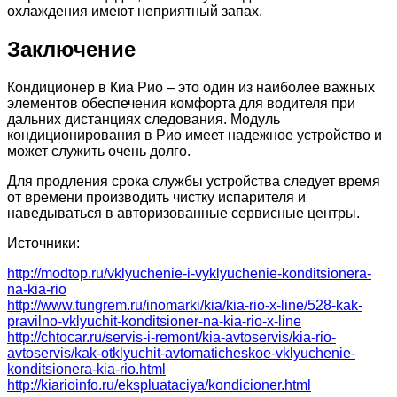
охлаждения имеют неприятный запах.
Заключение
Кондиционер в Киа Рио – это один из наиболее важных
элементов обеспечения комфорта для водителя при
дальних дистанциях следования. Модуль
кондиционирования в Рио имеет надежное устройство и
может служить очень долго.
Для продления срока службы устройства следует время
от времени производить чистку испарителя и
наведываться в авторизованные сервисные центры.
Источники:
http://modtop.ru/vklyuchenie-i-vyklyuchenie-konditsionera-
na-kia-rio
http://www.tungrem.ru/inomarki/kia/kia-rio-x-line/528-kak-
pravilno-vklyuchit-konditsioner-na-kia-rio-x-line
http://chtocar.ru/servis-i-remont/kia-avtoservis/kia-rio-
avtoservis/kak-otklyuchit-avtomaticheskoe-vklyuchenie-
konditsionera-kia-rio.html
http://kiarioinfo.ru/ekspluataciya/kondicioner.html