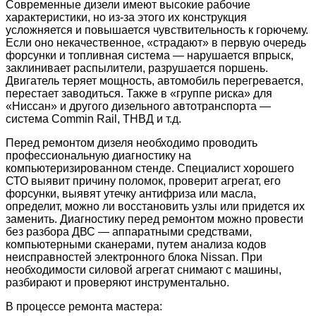
Современные дизели имеют высокие рабочие
характеристики, но из-за этого их конструкция
усложняется и повышается чувствительность к горючему.
Если оно некачественное, «страдают» в первую очередь
форсунки и топливная система — нарушается впрыск,
заклинивает распылители, разрушается поршень.
Двигатель теряет мощность, автомобиль перегревается,
перестает заводиться. Также в «группе риска» для
«Ниссан» и другого дизельного автотранспорта —
система Commin Rail, ТНВД и т.д.
Перед ремонтом дизеля необходимо проводить
профессиональную диагностику на
компьютеризированном стенде. Специалист хорошего
СТО выявит причину поломок, проверит агрегат, его
форсунки, выявят утечку антифриза или масла,
определит, можно ли восстановить узлы или придется их
заменить. Диагностику перед ремонтом можно провести
без разбора ДВС — аппаратными средствами,
компьютерными сканерами, путем анализа кодов
неисправностей электронного блока Nissan. При
необходимости силовой агрегат снимают с машины,
разбирают и проверяют инструментально.
В процессе ремонта мастера: