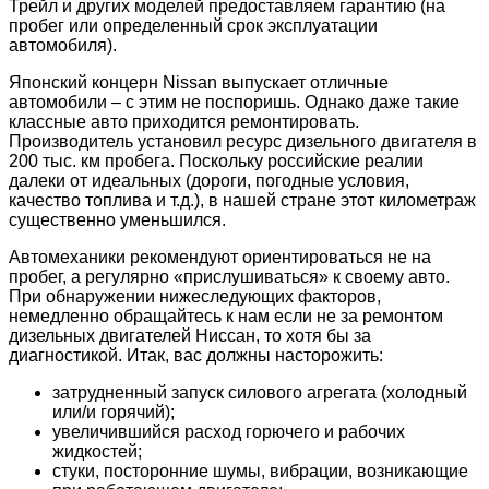
Трейл и других моделей предоставляем гарантию (на
пробег или определенный срок эксплуатации
автомобиля).
Японский концерн Nissan выпускает отличные
автомобили – с этим не поспоришь. Однако даже такие
классные авто приходится ремонтировать.
Производитель установил ресурс дизельного двигателя в
200 тыс. км пробега. Поскольку российские реалии
далеки от идеальных (дороги, погодные условия,
качество топлива и т.д.), в нашей стране этот километраж
существенно уменьшился.
Автомеханики рекомендуют ориентироваться не на
пробег, а регулярно «прислушиваться» к своему авто.
При обнаружении нижеследующих факторов,
немедленно обращайтесь к нам если не за ремонтом
дизельных двигателей Ниссан, то хотя бы за
диагностикой. Итак, вас должны насторожить:
затрудненный запуск силового агрегата (холодный
или/и горячий);
увеличившийся расход горючего и рабочих
жидкостей;
стуки, посторонние шумы, вибрации, возникающие