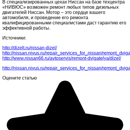
В специализированных цехах Ниссан на базе техцентра
«НИВЮС» возможен ремонт любых типов дизельных
двигателей Ниссан. Мотор – это сердце вашего
автомобиля, и проведение его ремонта
квалифицированными специалистами даст гарантию его
эффективной работы.
Источники:
http://dizelt.ru/nissan-dizel/
http://nissan.nivus.ru/repair_services_for_nissan/remont_dvi
http://www.nissan66.ru/avtoservis/remont-dvigatelya/dizel/
http://nissan.nivus.ru/repair_services_for_nissan/remont_dvi
Оцените статью