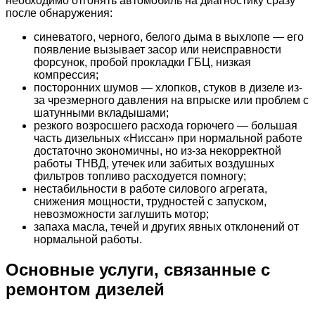
необходимо отгонять автомобиль на диагностику сразу
после обнаружения:
синеватого, черного, белого дыма в выхлопе — его
появление вызывает засор или неисправности
форсунок, пробой прокладки ГБЦ, низкая
компрессия;
посторонних шумов — хлопков, стуков в дизеле из-
за чрезмерного давления на впрыске или проблем с
шатунными вкладышами;
резкого возросшего расхода горючего — большая
часть дизельных «Ниссан» при нормальной работе
достаточно экономичны, но из-за некорректной
работы ТНВД, утечек или забитых воздушных
фильтров топливо расходуется помногу;
нестабильности в работе силового агрегата,
снижения мощности, трудностей с запуском,
невозможности заглушить мотор;
запаха масла, течей и других явных отклонений от
нормальной работы.
Основные услуги, связанные с
ремонтом дизелей