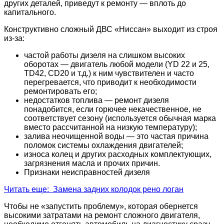
других деталей, приведут к ремонту — вплоть до
капитального.
Конструктивно сложный ДВС «Ниссан» выходит из строя
из-за:
частой работы дизеля на слишком высоких
оборотах — двигатель любой модели (YD 22 и 25,
TD42, CD20 и т.д.) к ним чувствителен и часто
перегревается, что приводит к необходимости
ремонтировать его;
недостатков топлива — ремонт дизеля
понадобится, если горючее некачественное, не
соответствует сезону (используется обычная марка
вместо рассчитанной на низкую температуру);
залива неочищенной воды — это частая причина
поломок системы охлаждения двигателей;
износа колец и других расходных комплектующих,
загрязнения масла и прочих причин.
Признаки неисправностей дизеля
Читать еще: Замена задних колодок рено логан
Чтобы не «запустить проблему», которая обернется
высокими затратами на ремонт сложного двигателя,