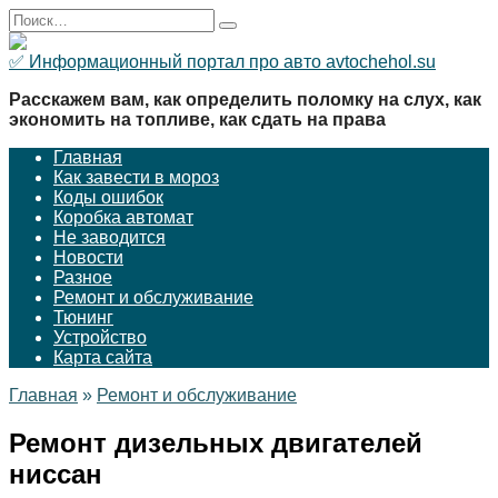
Перейти
Search
к
for:
содержанию
✅ Информационный портал про авто avtochehol.su
Расскажем вам, как определить поломку на слух, как
экономить на топливе, как сдать на права
Главная
Как завести в мороз
Коды ошибок
Коробка автомат
Не заводится
Новости
Разное
Ремонт и обслуживание
Тюнинг
Устройство
Карта сайта
Главная
»
Ремонт и обслуживание
Ремонт дизельных двигателей
ниссан