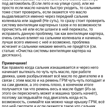
под автомобиль (Если лето и на улице сухо), или же
просто если масло начало быстро уходить, то сальники
тоже стоит проверить, если окажется что масло
выдавливается именно через передний сальник
коленвала или задний (Не суть), то сразу стоит проверить
систему вентиляции картерных газов и по возможности
прочистить её или если шланги в ней пережаты, то
исправить данную проблему, так как вентиляции картера,
очень сильно влияет на сальники коленвала и начинать
лучше всего именно с неё и возможно, проблема
исчезнет и сальники никакие менять не придётся (см.
статью: «Очистка системы вентиляции картера на
десятках»).
Примечание!
Как правило когда сальник изнашивается и через него
начинает вытекать по чуть чуть масло, при работе
движка, шкив разбрызгивает всё масло по двигателю и в
связи с этим масло и на ремень ГРМ чуть-чуть попадает и
на сам движок, а это очень плохо, в конечном итоге
получается так что ремень весь в масле будет (Из-за
этого он перескочить может и машина троить начнёт),
поэтому заглядывайте под двигатель когда есть
возможность, снимайте как можно чаще крышку ГРМ, всё
под ней смотрите и если окажется такое что сальник