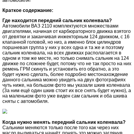
автомобиля!
Краткое содержание:
Где находится передний сальник коленвала?
Автомобили ВАЗ 2110 комплектуются множествами
двигателями, начиная от карбюраторного движка взятого
от девятки и заканчивая инжекторным 124 движком, с 16
клапанной головой, но низ, а именно блок цилиндров
поршневая группа у них у всех одна и та же и поэтому
сальник коленвала, на всех движках располагается в
одном и том же месте, но только снимать сальник на 124
движке по сложнее будет, потому что не так просто на них
ремень ГРМ скинуть и установить его обратно, а это
будет нужно сделать, более подробно местонахождение
данного сальника можно увидеть на двух фотографиях
чуть ниже, на большом фото мы указали шкив коленвала
(За ним ещё один шкив стоит их все снять будет нужно), а
на маленьком фото уже виден сам сальник и оба шкива
сняты с автомобиля.
Когда нужно менять передний сальник коленвала?
Сальники меняются только после того как через них
масло выливаться начнёт, понять это можно заглянув