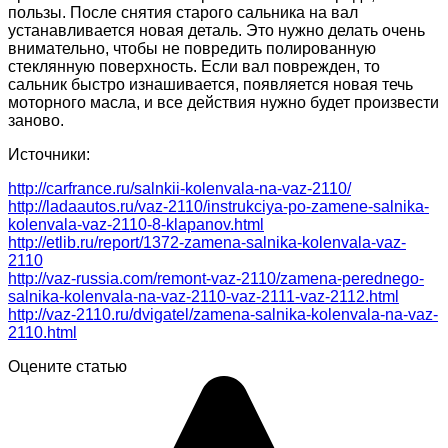
пользы. После снятия старого сальника на вал
устанавливается новая деталь. Это нужно делать очень
внимательно, чтобы не повредить полированную
стеклянную поверхность. Если вал поврежден, то
сальник быстро изнашивается, появляется новая течь
моторного масла, и все действия нужно будет произвести
заново.
Источники:
http://carfrance.ru/salnkii-kolenvala-na-vaz-2110/
http://ladaautos.ru/vaz-2110/instrukciya-po-zamene-salnika-
kolenvala-vaz-2110-8-klapanov.html
http://etlib.ru/report/1372-zamena-salnika-kolenvala-vaz-
2110
http://vaz-russia.com/remont-vaz-2110/zamena-perednego-
salnika-kolenvala-na-vaz-2110-vaz-2111-vaz-2112.html
http://vaz-2110.ru/dvigatel/zamena-salnika-kolenvala-na-vaz-
2110.html
Оцените статью