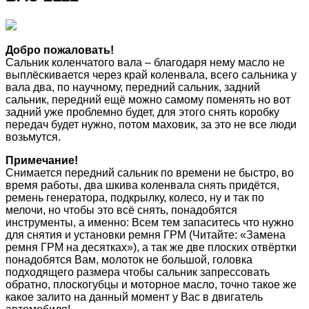
Добро пожаловать!
Сальник коленчатого вала – благодаря нему масло не
выплёскивается через край коленвала, всего сальника у
вала два, по научному, передний сальник, задний
сальник, передний ещё можно самому поменять но вот
задний уже проблемно будет, для этого снять коробку
передач будет нужно, потом маховик, за это не все люди
возьмутся.
Примечание!
Снимается передний сальник по времени не быстро, во
время работы, два шкива коленвала снять придётся,
ремень генератора, подкрылку, колесо, ну и так по
мелочи, но чтобы это всё снять, понадобятся
инструменты, а именно: Всем тем запаситесь что нужно
для снятия и установки ремня ГРМ (Читайте: «Замена
ремня ГРМ на десятках»), а так же две плоских отвёртки
понадобятся Вам, молоток не большой, головка
подходящего размера чтобы сальник запрессовать
обратно, плоскогубцы и моторное масло, точно такое же
какое залито на данный момент у Вас в двигатель