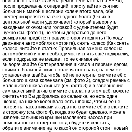
описано в статье: «Смена ремня генератора на ВАЗ»),
после проделанных операций, приступайте к снятию
большой и малой шестерни коленчатого вала, обе
шестерни крепятся за счёт одного болта (Он их в
центральной части удерживает) который вывернуть
накидным ключом или головкой с удлинителем будет
нужно (см. фото 1), но чтобы добраться до него,
домкратом придётся правую сторону поднять (По ходу
движения автомобиля смотрите), снять колесо (Как снять
колесо, читайте в статье: Правильная замена колёс на
автомобилях) и при необходимости снять ещё подкрылку,
если подкрылка не мешает, то не снимая её
выворачивайте болт крепления шкивов и первым делом,
снимите большой шкив с коленчатого вала, на нём же
установлена шайба, чтобы её не потерять, снимите её с
большого шкива коленвала (см. фото 2), следом ремень с
маленького шкива скиньте (см. фото 3) и в завершение,
сам маленький шкив снимите с вала, на этом всё, можете
считать что Вы добрались до сальника, но есть один
нюанс, на шкиве коленвала есть шпонка, чтобы её не
потерять, пассатижами аккуратно снимите её и отложите
в сторонку (см. фото 4), когда это будет сделано, можете
извлечь сальник из крышки масляного насоса при
помощи тонких отвёрток, когда будете извлекать,
обратите внимание на то какой он стороной стоит, новый