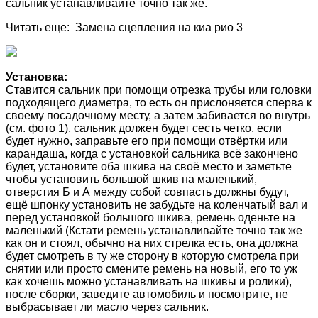
сальник устанавливайте точно так же.
Читать еще: Замена сцепления на киа рио 3
Установка:
Ставится сальник при помощи отрезка трубы или головки
подходящего диаметра, то есть он прислоняется сперва к
своему посадочному месту, а затем забивается во внутрь
(см. фото 1), сальник должен будет сесть четко, если
будет нужно, заправьте его при помощи отвёртки или
карандаша, когда с установкой сальника всё закончено
будет, установите оба шкива на своё место и заметьте
чтобы установить большой шкив на маленький,
отверстия Б и А между собой совпасть должны будут,
ещё шпонку установить не забудьте на коленчатый вал и
перед установкой большого шкива, ремень оденьте на
маленький (Кстати ремень устанавливайте точно так же
как он и стоял, обычно на них стрелка есть, она должна
будет смотреть в ту же сторону в которую смотрела при
снятии или просто смените ремень на новый, его то уж
как хочешь можно устанавливать на шкивы и ролики),
после сборки, заведите автомобиль и посмотрите, не
выбрасывает ли масло через сальник.