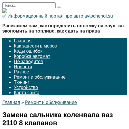
Перейти
Search
к
for:
содержанию
✅ Информационный портал про авто avtochehol.su
Расскажем вам, как определить поломку на слух, как
экономить на топливе, как сдать на права
Главная
Как завести в мороз
Коды ошибок
Коробка автомат
Не заводится
Новости
Разное
Ремонт и обслуживание
Тюнинг
Устройство
Карта сайта
Главная
»
Ремонт и обслуживание
Замена сальника коленвала ваз
2110 8 клапанов