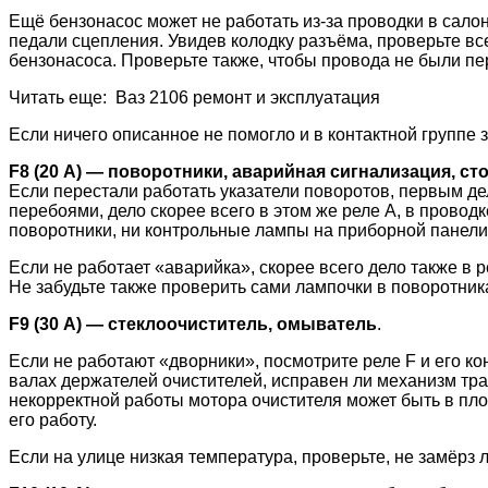
Ещё бензонасос может не работать из-за проводки в салон
педали сцепления. Увидев колодку разъёма, проверьте вс
бензонасоса. Проверьте также, чтобы провода не были п
Читать еще: Ваз 2106 ремонт и эксплуатация
Если ничего описанное не помогло и в контактной группе 
F8 (20 А) — поворотники, аварийная сигнализация, ст
Если перестали работать указатели поворотов, первым дел
перебоями, дело скорее всего в этом же реле A, в провод
поворотники, ни контрольные лампы на приборной панели, 
Если не работает «аварийка», скорее всего дело также в р
Не забудьте также проверить сами лампочки в поворотник
F9 (30 А) — стеклоочиститель, омыватель
.
Если не работают «дворники», посмотрите реле F и его ко
валах держателей очистителей, исправен ли механизм тра
некорректной работы мотора очистителя может быть в пло
его работу.
Если на улице низкая температура, проверьте, не замёрз 