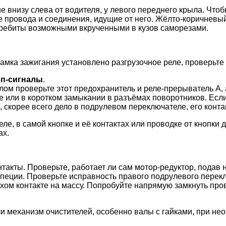
е внизу слева от водителя, у левого переднего крыла. Что
е провода и соединения, идущие от него. Жёлто-коричневый
еребиты возможными вкрученными в кузов саморезами.
замка зажигания установлено разгрузочное реле, проверьте
оп-сигналы
.
ом проверьте этот предохранитель и реле-прерыватель A, а
ке или в коротком замыкании в разъёмах поворотников. Есл
скорее всего дело в подрулевом переключателе, его контак
еле, в самой кнопке и её контактах или проводке от кнопки 
ах.
нтакты. Проверьте, работает ли сам мотор-редуктор, подав 
пеции. Проверьте исправность правого подрулевого перекл
хом контакте на массу. Попробуйте напрямую замкнуть про
ли механизм очистителей, особенно валы с гайками, при нео