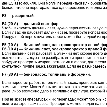
днищу автомобиля. Они могли передавиться или оборватьс
бывает что они перегорают все одновременно или одна за
F3 — резервный
.
F4 (20 А) — дальний свет фар
.
Чтобы включить дальний свет, нужно переместить левую ру
Если у вас не работает дальний свет, проверьте исправнос
Подрулевой переключатель также может быть одной из при
F5 (10 А) — ближний свет, электрокорректор левой ф
F6 (10 А) — ближний свет, электрокорректор правой 
Если дальний свет работает, а ближний нет, скорее всего
выключатель, аккуратно разобрать его и проверить пласт
забудьте проверить исправность ламп в фарах, даже если 
контактной группе замка зажигания. Если не разбираетесь 
F7 (30 А) — бензонасос, топливные форсунки
.
Если перестал работать топливный насос, проверьте конта
замените реле. Может быть нет контакта в замке зажигания
реле, либо возможно дело в топливном фильтре, который 
При низких температурах и их перепадах может помочь исп
выйти из строя сам насос. Проверить можно, подав на не