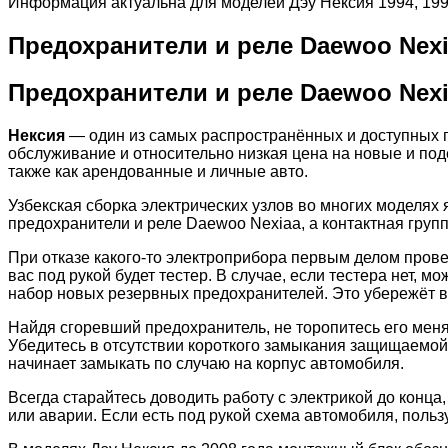
Информация актуальна для моделей Дэу Нексия 1994, 1993, 1
Предохранители и реле Daewoo Nex
Предохранители и реле Daewoo Nexi
Нексия
— один из самых распространённых и доступных п
обслуживание и относительно низкая цена на новые и поде
также как арендованные и личные авто.
Узбекская сборка электрических узлов во многих моделях 
предохранители и реле Daewoo Nexiaа, а контактная груп
При отказе какого-то электроприбора первым делом провер
вас под рукой будет тестер. В случае, если тестера нет,
набор новых резервных предохранителей. Это убережёт в
Найдя сгоревший предохранитель, не торопитесь его меня
Убедитесь в отсутствии короткого замыкания защищаемой 
начинает замыкать по случаю на корпус автомобиля.
Всегда старайтесь доводить работу с электрикой до конц
или аварии. Если есть под рукой схема автомобиля, пользу