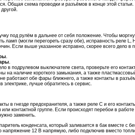
я. Общая схема проводки и разъёмов в конце этой статьи.
 другой.
чку под рулём в дальнее от себя положение. Чтобы моргнут
ть ламп (могли перегореть сразу обе), исправность реле L, H
чин. Если выше указанное исправно, скорее всего дело в п
ары
.
фары
.
 дело в подрулевом выключателе света, проверьте его конта
ины на наличие короткого замыкания, а также пластмассовы
не работают обе фары ближнего, а также контакты в разъём
в электрике, лучше обратитесь в сервис.
кты в гнезде предохранителя, а также реле C и его контакт
 или контактной группе. Если происходят перебои в работе б
нужно заменить.
аритель конденсата, который заливается в бак вместе с бе
го напряжение 12 В напрямую, либо подключив вместо топл