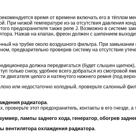
екомендуется время от времени включать его в тёплом мест
й. При низкой температуре из-за отсутствия давления кон
того предохранителя также реле J. Возможно в системе за
тора. Нажав на клапан, фреон должен с шипением выходить 
енный на трубке около воздушного фильтра. При замыкании
ом, предварительно проверив систему на отсутствие утечек
ондиционера должна передвигаться (будет слышен щелчок), 
ступ только снизу, удобнее всего добраться из смотровой 
ти двигателя целого и натянутого нижнего ремня (под верх
плохо или недостаточно холодный, проверьте салонный филь
лаждения радиатора
.
проверьте этот предохранитель, контакты в его гнезде, а т
 зуммер, лампы заднего хода, генератор, обогрев задне
оты вентилятора охлаждения радиатора
.