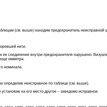
таблицам (см. выше) находим предохранитель неисправной ц
оревшей нити.
как ее соединение внутри предохранителя нарушено. Визуа
мощи омметра.
го номинала.
но определив неисправное по таблице (см. выше).
 установив на его место другое – заведомо исправное.