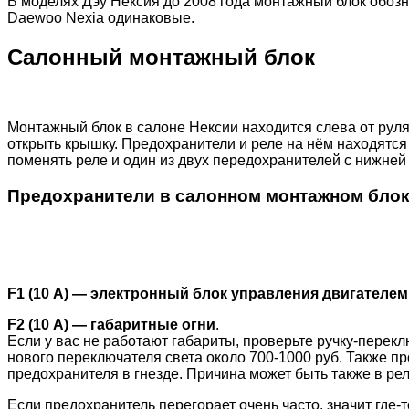
В моделях Дэу Нексия до 2008 года монтажный блок обозн
Daewoo Nexia одинаковые.
Салонный монтажный блок
Монтажный блок в салоне Нексии находится слева от руля
открыть крышку. Предохранители и реле на нём находятся
поменять реле и один из двух передохранителей с нижней
Предохранители в салонном монтажном бло
F1 (10 А) — электронный блок управления двигателем
F2 (10 А) — габаритные огни
.
Если у вас не работают габариты, проверьте ручку-перекл
нового переключателя света около 700-1000 руб. Также про
предохранителя в гнезде. Причина может быть также в рел
Если предохранитель перегорает очень часто, значит где-