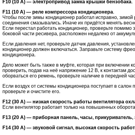
F10 (10 А) — электропривод замка крышки бензобака
.
F11 (10 А) — реле компрессора кондиционера
.
Чтобы после зимы кондиционер работал исправно, зимой р
соединения смазывались. Иначе их придётся менять весно
Если перестал работать кондиционер, проверьте помимо э
боковой части ресивера, расположен недалеко от аккумуля
Если давления нет, проверьте датчик давления, установл
кондиционер должен включаться. Заправьте систему фреон
кондиционера.
Дело может быть также в муфте, которая при включении к
проверить, подав на неё напряжение 12 В, к контактам до
оборваться его ремень, проверьте наличие в передней час
Если воздух от системы кондиционера поступает в салон 
проверьте и очистите его.
F12 (30 А) — низкая скорость работы вентилятора ох
Если вентилятор работает только на повышенных оборотах, 
F13 (20 А) — приборная панель, часы, прикуриватель,
F14 (30 А) — звуковой сигнал, высокая скорость раб