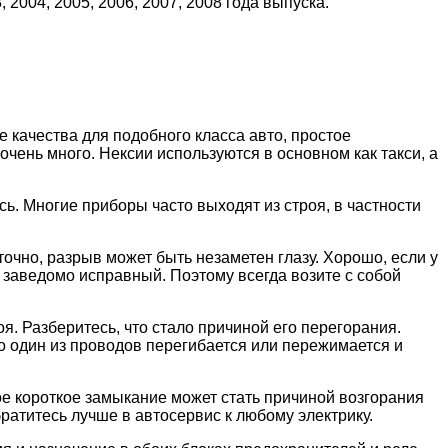
 2004, 2005, 2006, 2007, 2008 года выпуска.
качества для подобного класса авто, простое
чень много. Нексии используются в основном как такси, а
сь. Многие приборы часто выходят из строя, в частности
очно, разрыв может быть незаметен глазу. Хорошо, если у
на заведомо исправный. Поэтому всегда возите с собой
я. Разберитесь, что стало причиной его перегорания.
то один из проводов перегибается или пережимается и
ое короткое замыкание может стать причиной возгорания
братитесь лучше в автосервис к любому электрику.