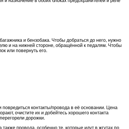
я и назначение в обоих блоках предохранителей и реле
багажника и бензобака. Чтобы добраться до него, нужно
телю и на нижней стороне, обращённой к педалям. Чтобы
ок или повернуть его.
ли повредиться контакты/провода в её основании. Цена
орают, очистите их и добейтесь хорошего контакта
 перегорели дорожки.
 также провода, особенно те, которые идут в жгутах по