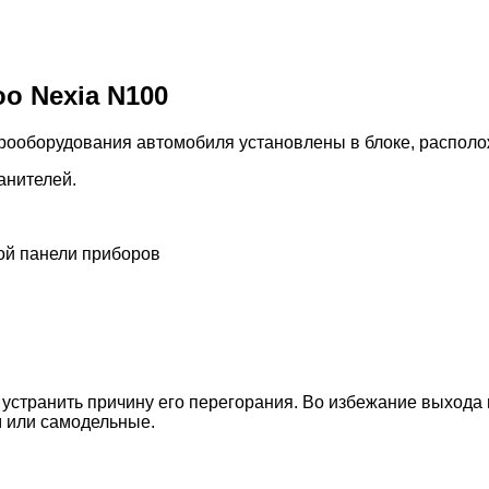
o Nexia N100
трооборудования автомобиля установлены в блоке, распол
анителей.
ой панели приборов
устранить причину его перегорания. Во избежание выхода 
 или самодельные.