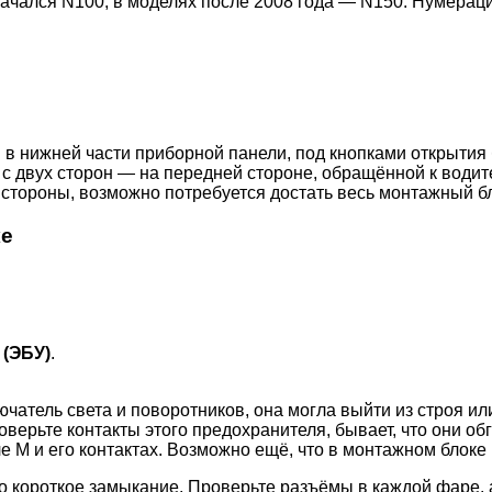
ачался N100, в моделях после 2008 года — N150. Нумераци
 в нижней части приборной панели, под кнопками открытия 
 с двух сторон — на передней стороне, обращённой к води
 стороны, возможно потребуется достать весь монтажный бл
ке
 (ЭБУ)
.
ючатель света и поворотников, она могла выйти из строя и
верьте контакты этого предохранителя, бывает, что они обг
е M и его контактах. Возможно ещё, что в монтажном блоке
то короткое замыкание. Проверьте разъёмы в каждой фаре, а