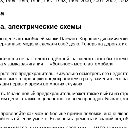
994, 1995, 1996, 1997, 1998, 1999, 2000, 2001, 2002, 2003,
ia
a, электрические схемы
о цене автомобилей марки Daewoo. Хорошие динамические 
ржанные модели сделали своё дело. Теперь на дорогах их о
является не настолько надёжной, насколько этого бы хотело
па у замка зажигания — «больное» место автомобиля.
ьте его предохранитель. Визуально осмотреть его недостат
 можно вместо проверки предохранителя сразу заменить его 
аши нервы и время во многих случаях.
ть. Иначе новый предохранитель может также выйти из стро
им цепи, а также в целлостности всех проводов. Бывает, ч
а, проверяйте как можно больше причин поломки, иначе люб
йтесь ей, если умеете. Если опыта ремонта и знаний нет, о