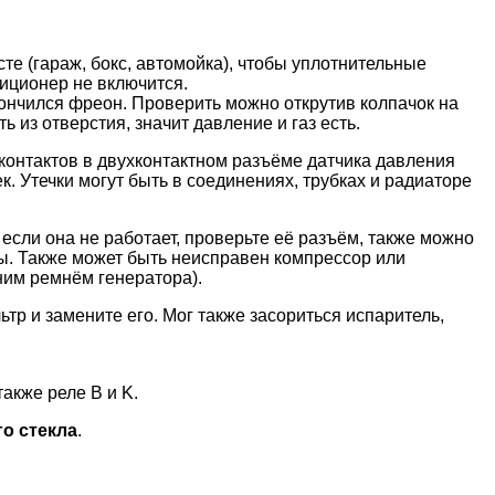
е (гараж, бокс, автомойка), чтобы уплотнительные
диционер не включится.
кончился фреон. Проверить можно открутив колпачок на
из отверстия, значит давление и газ есть.
 контактов в двухконтактном разъёме датчика давления
. Утечки могут быть в соединениях, трубках и радиаторе
если она не работает, проверьте её разъём, также можно
ямы. Также может быть неисправен компрессор или
ним ремнём генератора).
тр и замените его. Мог также засориться испаритель,
акже реле B и K.
го стекла
.