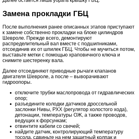
Далее остается лишь убрать крышку ГБЦ.
Замена прокладки ГБЦ
После выполнения ранее описанных этапов приступают
к замене собственно прокладки на блоке цилиндров
Шевроле. Прежде всего, демонтируют
распределительный вал вместе с подшипниками,
отсоединив их от шпилек ГБЦ. Чтобы не мучиться потом,
выставьте метки с помощью храповичного ключа и
снимите шестеренку вала.
Далее отсоединяют приводные рычаги клапанов
двигателя Шевроле, а после – выворачивают
гидроопоры.
отключите трубки маслопровода от гидравлических
опор;
разъедините колодки датчиков дроссельной
заслонки Нивы, РХХ (регулятор холостого хода),
детонации, температуры ОЖ, а также проводов,
ведущих к форсункам;
отвинтите кабели со свечей;
найдите датчик, контролирующий температуру
тосола, сдвиньте на нем защитный колпак и