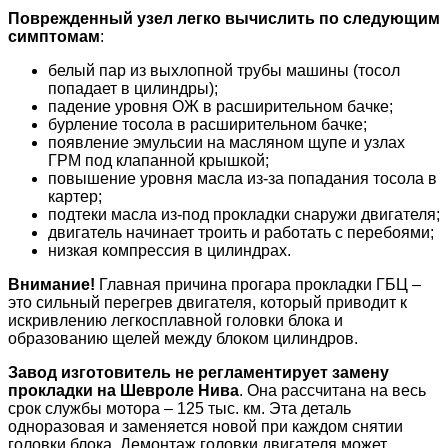
Поврежденный узел легко вычислить по следующим
симптомам
:
белый пар из выхлопной трубы машины (тосол
попадает в цилиндры);
падение уровня ОЖ в расширительном бачке;
бурление тосола в расширительном бачке;
появление эмульсии на масляном щупе и узлах
ГРМ под клапанной крышкой;
повышение уровня масла из-за попадания тосола в
картер;
подтеки масла из-под прокладки снаружи двигателя;
двигатель начинает троить и работать с перебоями;
низкая компрессия в цилиндрах.
Внимание!
Главная причина прогара прокладки ГБЦ –
это сильный перегрев двигателя, который приводит к
искривлению легкосплавной головки блока и
образованию щелей между блоком цилиндров.
Завод изготовитель не регламентирует замену
прокладки на Шевроле Нива
. Она рассчитана на весь
срок службы мотора – 125 тыс. км. Эта деталь
одноразовая и заменяется новой при каждом снятии
головки блока. Демонтаж головки двигателя может