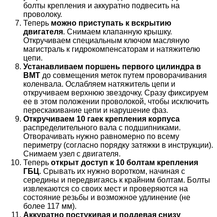
болты крепления и аккуратно подвесить на
проволоку.
Теперь
можно приступать к вскрытию
двигателя
. Снимаем клапанную крышку.
Откручиваем специальным ключом масляную
магистраль к гидрокомпенсаторам и натяжителю
цепи.
Устанавливаем поршень первого цилиндра в
ВМТ
до совмещения меток путем проворачивания
коленвала. Ослабляем натяжитель цепи и
откручиваем верхнюю звездочку. Сразу фиксируем
ее в этом положении проволокой, чтобы исключить
перескакивание цепи и нарушение фаз.
Откручиваем 10 гаек крепления корпуса
распределительного вала с подшипниками.
Отворачивать нужно равномерно по всему
периметру (согласно порядку затяжки в инструкции).
Снимаем узел с двигателя.
Теперь
открыт доступ к 10 болтам крепления
ГБЦ
. Срывать их нужно воротком, начиная с
середины и передвигаясь к крайним болтам. Болты
извлекаются со своих мест и проверяются на
состояние резьбы и возможное удлинение (не
более 117 мм).
Аккуратно постукивая и поддевая снизу