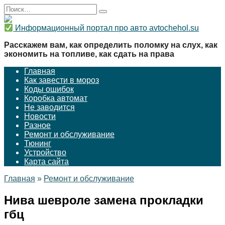
Перейти
Search
к
for:
содержанию
Информационный портал про авто avtochehol.su
Расскажем вам, как определить поломку на слух, как
экономить на топливе, как сдать на права
Главная
Как завести в мороз
Коды ошибок
Коробка автомат
Не заводится
Новости
Разное
Ремонт и обслуживание
Тюнинг
Устройство
Карта сайта
Главная
»
Ремонт и обслуживание
Нива шевроле замена прокладки
гбц