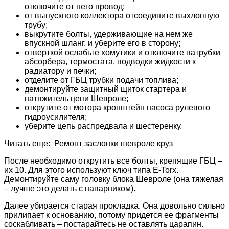
отключите от него провод;
от выпускного коллектора отсоедините выхлопную
трубу;
выкрутите болты, удерживающие на нем же
впускной шланг, и уберите его в сторону;
отверткой ослабьте хомутики и отключите патрубки
абсорбера, термостата, подводки жидкости к
радиатору и печки;
отделите от ГБЦ трубки подачи топлива;
демонтируйте защитный щиток стартера и
натяжитель цепи Шевроле;
открутите от мотора кронштейн насоса рулевого
гидроусилителя;
уберите цепь распредвала и шестеренку.
Читать еще: Ремонт заслонки шевроле круз
После необходимо открутить все болты, крепящие ГБЦ –
их 10. Для этого используют ключ типа E-Torx.
Демонтируйте саму головку блока Шевроле (она тяжелая
– лучше это делать с напарником).
Далее убирается старая прокладка. Она довольно сильно
прилипает к основанию, потому придется ее фрагменты
соскабливать – постарайтесь не оставлять царапин.