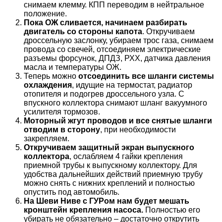
снимаем клемму. КПП переводим в нейтральное
положение.
Пока ОЖ сливается, начинаем разбирать
двигатель со стороны капота
. Откручиваем
дроссельную заслонку, убираем трос газа, снимаем
провода со свечей, отсоединяем электрические
разъемы форсунок, ДПДЗ, РХХ, датчика давления
масла и температуры ОЖ.
Теперь можно
отсоединить все шланги системы
охлаждения
, идущие на термостат, радиатор
отопителя и подогрев дроссельного узла. С
впускного коллектора снимают шланг вакуумного
усилителя тормозов.
Моторный жгут проводов и все снятые шланги
отводим в сторону
, при необходимости
закрепляем.
Откручиваем защитный экран выпускного
коллектора
, ослабляем 4 гайки крепления
приемной трубы к выпускному коллектору. Для
удобства дальнейших действий приемную трубу
можно снять с нижних креплений и полностью
опустить под автомобиль.
На Шеви Ниве с ГУРом нам будет мешать
кронштейн крепления насоса.
Полностью его
убирать не обязательно – достаточно открутить