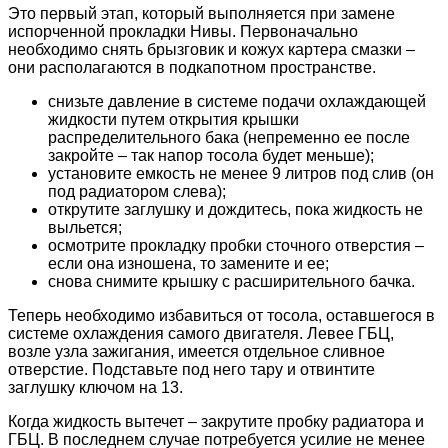
Это первый этап, который выполняется при замене
испорченной прокладки Нивы. Первоначально
необходимо снять брызговик и кожух картера смазки –
они располагаются в подкапотном пространстве.
снизьте давление в системе подачи охлаждающей
жидкости путем открытия крышки
распределительного бака (непременно ее после
закройте – так напор тосола будет меньше);
установите емкость не менее 9 литров под слив (он
под радиатором слева);
открутите заглушку и дождитесь, пока жидкость не
выльется;
осмотрите прокладку пробки сточного отверстия –
если она изношена, то замените и ее;
снова снимите крышку с расширительного бачка.
Теперь необходимо избавиться от тосола, оставшегося в
системе охлаждения самого двигателя. Левее ГБЦ,
возле узла зажигания, имеется отдельное сливное
отверстие. Подставьте под него тару и отвинтите
заглушку ключом на 13.
Когда жидкость вытечет – закрутите пробку радиатора и
ГБЦ. В последнем случае потребуется усилие не менее