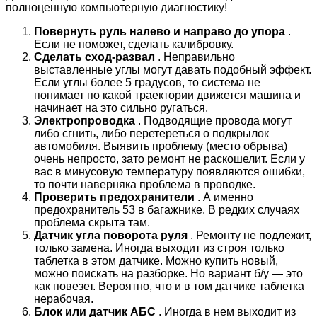
полноценную компьютерную диагностику!
Повернуть руль налево и направо до упора
.
Если не поможет, сделать калибровку.
Сделать сход-развал
. Неправильно
выставленные углы могут давать подобный эффект.
Если углы более 5 градусов, то система не
понимает по какой траектории движется машина и
начинает на это сильно ругаться.
Электропроводка
. Подводящие провода могут
либо сгнить, либо перетереться о подкрылок
автомобиля. Выявить проблему (место обрыва)
очень непросто, зато ремонт не раскошелит. Если у
вас в минусовую температуру появляются ошибки,
то почти наверняка проблема в проводке.
Проверить предохранители
. А именно
предохранитель 53 в багажнике. В редких случаях
проблема скрыта там.
Датчик угла поворота руля
. Ремонту не подлежит,
только замена. Иногда выходит из строя только
таблетка в этом датчике. Можно купить новый,
можно поискать на разборке. Но вариант б/у — это
как повезет. Вероятно, что и в том датчике таблетка
нерабочая.
Блок или датчик АБС
. Иногда в нем выходит из