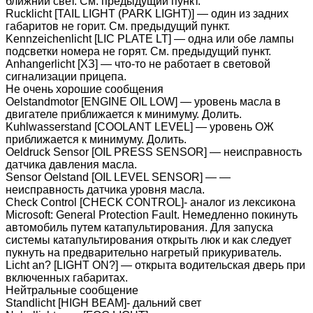
ближний свет. См. предыдущий пункт.
Rucklicht [TAIL LIGHT (PARK LIGHT)] — один из задних
габаритов не горит. См. предыдущий пункт.
Kennzeichenlicht [LIC PLATE LT] — одна или обе лампы
подсветки номера не горят. См. предыдущий пункт.
Anhangerlicht [ХЗ] — что-то не работает в световой
сигнализации прицепа.
Не очень хорошие сообщения
Oelstandmotor [ENGINE OIL LOW] — уровень масла в
двигателе приближается к минимуму. Долить.
Kuhlwasserstand [COOLANT LEVEL] — уровень ОЖ
приближается к минимуму. Долить.
Oeldruck Sensor [OIL PRESS SENSOR] — неисправность
датчика давления масла.
Sensor Oelstand [OIL LEVEL SENSOR] — —
неисправность датчика уровня масла.
Check Control [CHECK CONTROL]- аналог из лексикона
Microsoft: General Protection Fault. Немедленно покинуть
автомобиль путем катапультирования. Для запуска
системы катапультирования открыть люк и как следует
пукнуть на предварительно нагретый прикуриватель.
Licht an? [LIGHT ON?] — открыта водительская дверь при
включенных габаритах.
Нейтральные сообщение
Standlicht [HIGH BEAM]- дальний свет