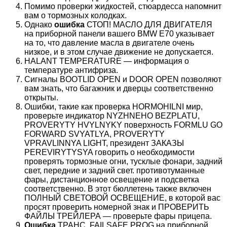
Помимо проверки жидкостей, стюардесса напомнит
вам о тормозных колодках.
Однако
ошибка
СТОП! МАСЛО ДЛЯ ДВИГАТЕЛЯ
на приборной панели вашего BMW E70 указывает
на то, что давление масла в двигателе очень
низкое, и в этом случае движение не допускается.
HALANT TEMPERATURE — информация о
температуре антифриза.
Сигналы BOOTLID OPEN и DOOR OPEN позволяют
вам знать, что багажник и дверцы соответственно
открыты.
Ошибки, такие как проверка HORMOHILNI мир,
проверьте индикатор NYZHNEHO BEZPLATU,
PROVERYTY HVYLNYKY поверхность FORMLU GO
FORWARD SVYATLYA, PROVERYTY
VPRAVLINNYA LIGHT, президент ЗАКАЗЫ
PEREVIRYTYSYA говорить о необходимости
проверять тормозные огни, тусклые фонари, задний
свет, передние и задний свет. противотуманные
фары, дистанционное освещение и подсветка
соответственно. В этот бюллетень также включен
ПОЛНЫЙ СВЕТОВОЙ ОСВЕЩЕНИЕ, в которой вас
просят проверить номерной знак и ПРОВЕРИТЬ
ФАЙЛЫ ТРЕЙЛЕРА — проверьте фары прицепа.
Ошибка
ТРАНС. FAILSAFE PROG на приборной