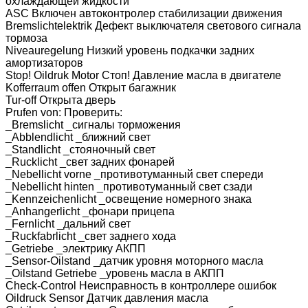
охлаждающей жидкости
ASC Включен автоконтролер стабилизации движения
Bremslichtelektrik Дефект выключателя светового сигнала
тормоза
Niveauregelung Низкий уровень подкачки задних
амортизаторов
Stop! Oildruk Motor Стоп! Давление масла в двигателе
Kofferraum offen Открыт багажник
Tur-off Открыта дверь
Prufen von: Проверить:
_Bremslicht _сигналы торможения
_Abblendlicht _ближний свет
_Standlicht _стояночный свет
_Rucklicht _свет задних фонарей
_Nebellicht vorne _противотуманный свет спереди
_Nebellicht hinten _противотуманный свет сзади
_Kennzeichenlicht _освещение номерного знака
_Anhangerlicht _фонари прицепа
_Fernlicht _дальний свет
_Ruckfabrlicht _свет заднего хода
_Getriebe _электрику АКПП
_Sensor-Oilstand _датчик уровня моторного масла
_Oilstand Getriebe _уровень масла в АКПП
Check-Control Неисправность в контроллере ошибок
Oildruck Sensor Датчик давления масла