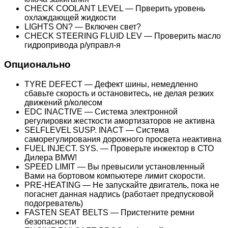
CHECK COOLANT LEVEL — Прверить уровень
охлаждающей жидкости
LIGHTS ON? — Включен свет?
CHECK STEERING FLUID LEV — Проверить масло
гидропривода р/управл-я
Опционально
TYRE DEFECT — Дефект шины, немедленно
сбавьте скорость и остановитесь, не делая резких
движений р/колесом
EDC INACTIVE — Система электронной
регулировки жесткости амортизаторов не активна
SELFLEVEL SUSP. INACT — Система
саморегулирования дорожного просвета неактивна
FUEL INJECT. SYS. — Проверьте инжектор в СТО
Дилера BMW!
SPEED LIMIT — Вы превысили установленный
Вами на бортовом компьютере лимит скорости.
PRE-HEATING — Не запускайте двигатель, пока не
погаснет данная надпись (работает предпусковой
подогреватель)
FASTEN SEAT BELTS — Пристегните ремни
безопасности