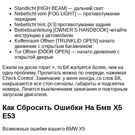
Standlicht [HIGH BEAM] — дальний свет
Nebellicht vorn [FOG LIGHT] — противотуманки
передние
Nebellicht hint. [ХЗ] противотуманки задние
Betriebsanleitung [OWNER’S HANDBOOK] читайте
инструкцию к автомобилю
Koffenraum Offnen [TRUNKLID OPEN] начато
движение с открытым багажником
Tur Offnen [DOOR OPEN] — начато движение с
открытой дверью
Ежели на доске горит +, то БК жалуется более, чем на
одну проблему. Прочитать можно по очереди, нажимая
Check Control. Замечание: у меня иногда, со слов БК,
накрываются все стоп-сигналы, габариты и подсветка
номера. Лечится выключением зажигания и повторным
запуском двигателя.
Как Сбросить Ошибки На Бмв Х5
Е53
Возможные ошибки вашего BMW X5