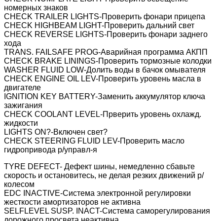
номерных знаков
CHECK TRAILER LIGHTS-Проверить фонари прицепа
CHECK HIGHBEAM LIGHT-Проверить дальний свет
CHECK REVERSE LIGHTS-Проверить фонари заднего
хода
TRANS. FAILSAFE PROG-Аварийная программа АКПП
CHECK BRAKE LININGS-Проверить тормозные колодки
WASHER FLUID LOW-Долить воды в бачок омывателя
CHECK ENGINE OIL LEV-Проверить уровень масла в
двигателе
IGNITION KEY BATTERY-Заменить аккумулятор ключа
зажигания
CHECK COOLANT LEVEL-Прверить уровень охлажд.
жидкости
LIGHTS ON?-Включен свет?
CHECK STEERING FLUID LEV-Проверить масло
гидропривода р/управл-я
TYRE DEFECT- Дефект шины, немедленно сбавьте
скорость и остановитесь, не делая резких движений р/
колесом
EDC INACTIVE-Система электронной регулировки
жесткости амортизаторов не активна
SELFLEVEL SUSP. INACT-Система саморегулирования
дорожного просвета неактивна