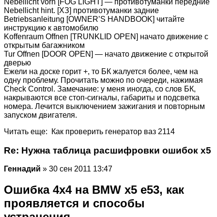
Nebellicht vorn [FOG LIGHT] — противотуманки передние
Nebellicht hint. [ХЗ] противотуманки задние
Betriebsanleitung [OWNER’S HANDBOOK] читайте
инструкцию к автомобилю
Koffenraum Offnen [TRUNKLID OPEN] начато движение с
открытым багажником
Tur Offnen [DOOR OPEN] — начато движение с открытой
дверью
Ежели на доске горит +, то БК жалуется более, чем на
одну проблему. Прочитать можно по очереди, нажимая
Check Control. Замечание: у меня иногда, со слов БК,
накрываются все стоп-сигналы, габариты и подсветка
номера. Лечится выключением зажигания и повторным
запуском двигателя.
Читать еще: Как проверить генератор ваз 2114
Re: Нужна таблица расшифровки ошибок х5
Геннадий
» 30 сен 2011 13:47
Ошибка 4х4 на BMW x5 е53, как
проявляется и способы
устранения