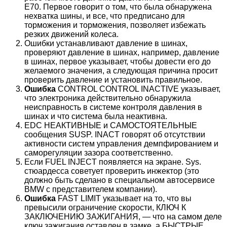
E70. Первое говорит о том, что была обнаружена
нехватка шины, и все, что предписано для
торможения и торможения, позволяет избежать
резких движений колеса.
Ошибки устанавливают давление в шинах,
проверяют давление в шинах, например, давление
в шинах, первое указывает, чтобы довести его до
желаемого значения, а следующая причина просит
проверить давление и установить правильное.
Ошибка
CONTROL CONTROL INACTIVE указывает,
что электроника действительно обнаружила
неисправность в системе контроля давления в
шинах и что система была неактивна.
EDC НЕАКТИВНЫЕ и САМОСТОЯТЕЛЬНЫЕ
сообщения SUSP. INACT говорят об отсутствии
активности систем управления демпфированием и
саморегуляции зазора соответственно.
Если FUEL INJECT появляется на экране. Sys.
стюардесса советует проверить инжектор (это
должно быть сделано в специальном автосервисе
BMW с представителем компании).
Ошибка
FAST LIMIT указывает на то, что вы
превысили ограничение скорости, КЛЮЧ К
ЗАКЛЮЧЕНИЮ ЗАЖИГАНИЯ, — что на самом деле
ключ зажигания оставлен в замке, а БЫСТРЫЕ