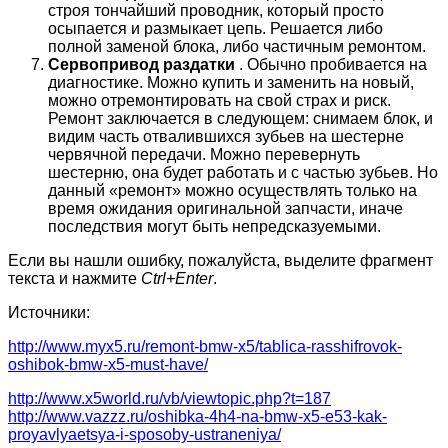
строя тончайший проводник, который просто
осыпается и размыкает цепь. Решается либо
полной заменой блока, либо частичным ремонтом.
Сервопривод раздатки
. Обычно пробивается на
диагностике. Можно купить и заменить на новый,
можно отремонтировать на свой страх и риск.
Ремонт заключается в следующем: снимаем блок, и
видим часть отвалившихся зубьев на шестерне
червячной передачи. Можно перевернуть
шестерню, она будет работать и с частью зубьев. Но
данный «ремонт» можно осуществлять только на
время ожидания оригинальной запчасти, иначе
последствия могут быть непредсказуемыми.
Если вы нашли ошибку, пожалуйста, выделите фрагмент
текста и нажмите
Ctrl+Enter
.
Источники:
http://www.myx5.ru/remont-bmw-x5/tablica-rasshifrovok-
oshibok-bmw-x5-must-have/
http://www.x5world.ru/vb/viewtopic.php?t=187
http://www.vazzz.ru/oshibka-4h4-na-bmw-x5-e53-kak-
proyavlyaetsya-i-sposoby-ustraneniya/