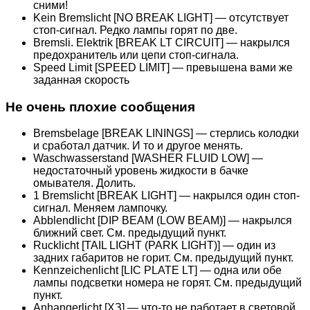
сними!
Kein Bremslicht [NO BREAK LIGHT] — отсутствует
стоп-сигнал. Редко лампы горят по две.
Bremsli. Elektrik [BREAK LT CIRCUIT] — накрылся
предохранитель или цепи стоп-сигнала.
Speed Limit [SPEED LIMIT] — превышена вами же
заданная скорость
Не очень плохие сообщения
Bremsbelage [BREAK LININGS] — стерлись колодки
и сработал датчик. И то и другое менять.
Waschwasserstand [WASHER FLUID LOW] —
недостаточный уровень жидкости в бачке
омывателя. Долить.
1 Bremslicht [BREAK LIGHT] — накрылся один стоп-
сигнал. Меняем лампочку.
Abblendlicht [DIP BEAM (LOW BEAM)] — накрылся
ближний свет. См. предыдущий пункт.
Rucklicht [TAIL LIGHT (PARK LIGHT)] — один из
задних габаритов не горит. См. предыдущий пункт.
Kennzeichenlicht [LIC PLATE LT] — одна или обе
лампы подсветки номера не горят. См. предыдущий
пункт.
Anhangerlicht [ХЗ] — что-то не работает в световой