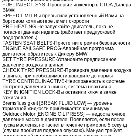
FUEL INJECT. SYS.-Проверьте инжектор в СТОА Дилера
BMW!
SPEED LIMIT-Вы превысили установленный Вами на
бортовом компьютере лимит скорости
PRE-HEATING-Не запускайте двигатель, пока не
погаснет данная надпись (работает предпусковой
подогреватель)
FASTEN SEAT BELTS-Пристегните ремни безопасности
ENGINE FAILSAFE PROG-Аварийная программа
двигателя, обратитесь к Дилеру BMW!
SET TYRE PRESSURE-Установите предписанное
давление воздуха в шинах
CHECK TYRE PRESSURE-Проверьте давление воздуха
в шинах, при необходимости доведите до нормы
TYRE CONTROL INACTIVE-Неисправность в системе
контроля давления в шинах, система неактивна
KEY IN IGNITION LOCK-Вы оставили ключ в замке
зажигания
Bremsflussigkeit [BREAK FLUID LOW] — уровень
тормозной жидкости приближается к минимуму
Oeldruck Motor [ENGINE OIL PRESS] — недостаточное
давление масла в двигателе. Появляется, если после
пуска масленка не гаснет в течение примерно 5 секунд
(случаи пробития поддона опускаю). Мануал требует
немедленной остановки двигателя, однако если