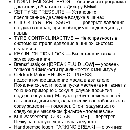
ENGINE FAILSAFE PROG — Аварийная программа
двигателя, обратитесь к Дилеру BMW!
SET TYRE PRESSURE — Установите
предписанное давление воздуха в шинах
CHECK TYRE PRESSURE — Проверьте давление
воздуха в шинах, при необходимости доведите до
нормы
TYRE CONTROL INACTIVE — Неисправность в
системе контроля давления в шинах, система
неактивна
KEY IN IGNITION LOCK — Вы оставили ключ в
замке зажигания
Bremsflussigkeit [BREAK FLUID LOW] — уровень
тормозной жидкости приближается к минимуму
Oeldruck Motor [ENGINE OIL PRESS] —
недостаточное давление масла в двигателе.
Появляется, если после пуска масленка не гаснет в
течение примерно 5 секунд (случаи пробития
поддона опускаю). Мануал требует немедленной
остановки двигателя, однако если попробовать его
сразу завести — помогает. Стоит задуматься о
следующем масляном фильтре «подешевле»
Kuhlwassertemp [COOLANT TEMP] — перегрев.
Печку на полную, двигатель заглушить.
Handbremse losen [PARKING BREAK] — с ручника