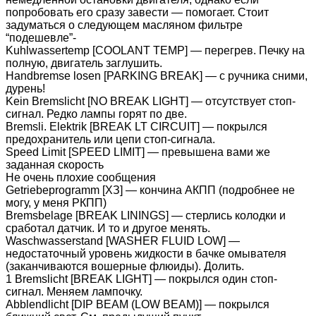
попробовать его сразу завести — помогает. Стоит
задуматься о следующем масляном фильтре
“подешевле”-
Kuhlwassertemp [COOLANT TEMP] — перегрев. Печку на
полную, двигатель заглушить.
Handbremse losen [PARKING BREAK] — с ручника сними,
дурень!
Kein Bremslicht [NO BREAK LIGHT] — отсутствует стоп-
сигнал. Редко лампы горят по две.
Bremsli. Elektrik [BREAK LT CIRCUIT] — покрылся
предохранитель или цепи стоп-сигнала.
Speed Limit [SPEED LIMIT] — превышена вами же
заданная скорость
Не очень плохие сообщения
Getriebeprogramm [ХЗ] — кончина АКПП (подробнее не
могу, у меня РКПП)
Bremsbelage [BREAK LININGS] — стерлись колодки и
сработал датчик. И то и другое менять.
Waschwasserstand [WASHER FLUID LOW] —
недостаточный уровень жидкости в бачке омывателя
(заканчиваются вошерные флюиды). Долить.
1 Bremslicht [BREAK LIGHT] — покрылся один стоп-
сигнал. Меняем лампочку.
Abblendlicht [DIP BEAM (LOW BEAM)] — покрылся