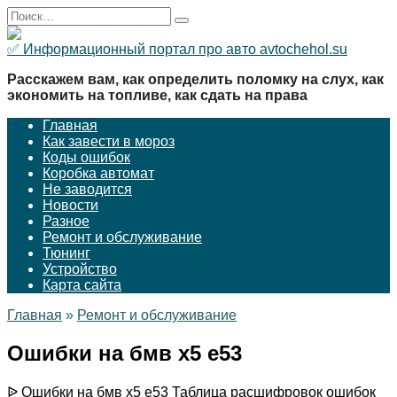
Перейти
Search
к
for:
содержанию
✅ Информационный портал про авто avtochehol.su
Расскажем вам, как определить поломку на слух, как
экономить на топливе, как сдать на права
Главная
Как завести в мороз
Коды ошибок
Коробка автомат
Не заводится
Новости
Разное
Ремонт и обслуживание
Тюнинг
Устройство
Карта сайта
Главная
»
Ремонт и обслуживание
Ошибки на бмв х5 е53
ᐉ Ошибки на бмв х5 е53 Таблица расшифровок ошибок