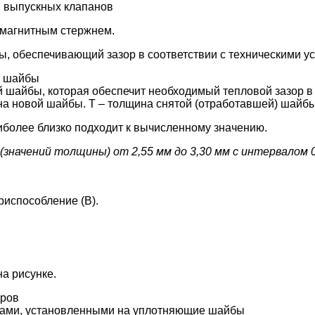
ы выпускных клапанов
 магнитным стержнем.
ы, обеспечивающий зазор в соответствии с техническими у
й шайбы
 шайбы, которая обеспечит необходимый тепловой зазор в 
ина новой шайбы. Т – толщина снятой (отработавшей) шайбы
иболее близко подходит к вычисленному значению.
значений толщины) от 2,55 мм до 3,30 мм с интервалом 0
риспособление (В).
на рисунке.
дров
айками, установленными на уплотняющие шайбы