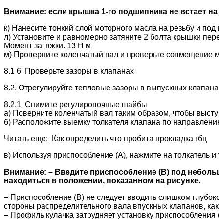
Внимание: если крышка 1-го подшипника не встает на
к) Нанесите тонкий слой моторного масла на резьбу и по
л) Установите и равномерно затяните 2 болта крышки пер
Момент затяжки. 13 Н м
м) Проверните коленчатый вал и проверьте совмещение м
8.1 6. Проверьте зазоры в клапанах
8.2. Отрегулируйте тепловые зазоры в выпускных клапана
8.2.1. Снимите регулировочные шайбы
а) Поверните коленчатый вал таким образом, чтобы высту
б) Расположите выемку толкателя клапана по направлени
Читать еще: Как определить что пробита прокладка гбц
в) Используя приспособление (А), нажмите на толкатель и
Внимание: – Введите приспособление (В) под небольш
находиться в положении, показанном на рисунке.
– Приспособление (В) не следует вводить слишком глубо
стороны распределительного вала впускных клапанов, как
– Профиль кулачка затрудняет установку приспособления 