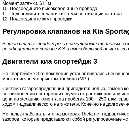
Момент затяжки. 6 Н м
10. Подсоедините высоковольтные провода.
11. Подсоедините шланги системы вентиляции картера
12. Подсоедините жгут проводки.
Регулировка клапанов на Kia Sporta
В этой статье пойдет речь о регулировке тепловых за
на официальном сервисе KIA и имею большой опыт в это
Двигатели киа спортейдж 3
На спортейдже 3-го поколения устанавливались бензинов
многоточечным впрыском топлива (MPI).
Система газораспределения приводится цепью, замена кот
возникновении посторонних шумов от растяжения или иног
цепи по желанию клиента на пробегах 100 – 250 т. км, ср
ходом гидравлического натяжителя. Конечно на долговечн
Но нельзя забывать, что на моторах Theta нет гидравлич
зазоров, которые представляют собой регулировочные «с