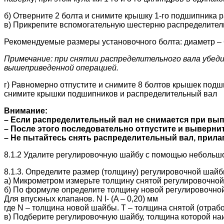
б) Отверните 2 болта и снимите крышку 1-го подшипника 
в) Прикрепите вспомогательную шестерню распределител
Рекомендуемые размеры установочного болта: диаметр – 6
Примечание: при снятии распределительного вала убед
вышеприведенной операцией.
г) Равномерно отпустите и снимите 8 болтов крышек подш
снимите крышки подшипников и распределительный вал
Внимание:
– Если распределительный вал не снимается при вып
– После этого последовательно отпустите и выверн
– Не пытайтесь снять распределительный вал, прил
8.1.2 Удалите регулировочную шайбу с помощью небольш
8.1.3. Определите размер (толщину) регулировочной шайб
а) Микрометром измерьте толщину снятой регулировочно
б) По формуле определите толщину новой регулировочной
Для впускных клапанов. N I- (A – 0,20) мм
где N – толщина новой шайбы. Т – толщина снятой (отраб
в) Подберите регулировочную шайбу, толщина которой на