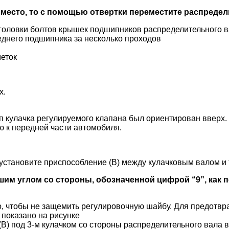
 место, то с помощью отвертки переместите распредел
д головки болтов крышек подшипников распределительного 
еднего подшипника за несколько проходов
еток
х.
п кулачка регулируемого клапана был ориентирован вверх.
ю к передней части автомобиля.
 установите приспособление (В) между кулачковым валом и 
им углом со стороны, обозначенной цифрой “9”, как п
ко, чтобы не защемить регулировочную шайбу. Для предотв
 показано на рисунке
(В) под 3-м кулачком со стороны распределительного вала 