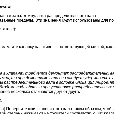
исунке:
пана и затылком кулачка распределительного вала
казанные пределы, Эти значения будут использованы для 
гателе):
овместите канавку на шкиве с соответствующей меткой, как 
ра в клапанах требуется демонтаж распределительных ва
нь мал, то при демонтаже вала его следует удерживать в
 распределительного вала в головке блока цилиндров, ч
бходимо соблюдать и при установке распределительных 
анов несколько отличаются друг от друга.
.
 а) Поверните шкив коленчатого вала таким образом, чтоб
ковой степени нажимают на толкатели соответствующих клап