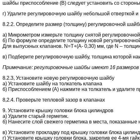
шайбы приспособление (В) следует установить со сторон
г) Удалите регулировочную шайбу небольшой отверткой и
8.2.2. Определите размер (толщину) регулировочной шайб
а) Микрометром измерьте толщину снятой регулировочно
б) По формуле определите толщину новой регулировочной
Для выпускных клапанов. N=T+(A- 0,30) мм, где N – толщ
в) Подберите регулировочную шайбу, толщина которой на
Примечание: регулировочные шайбы имеют 16 размеров (
8.2.3, Установите новую регулировочную шайбу
а) Установите шайбу на толкатель клапана
б) Приспособлением (А) нажмите на толкатель и удалите п
8,2.4. Проверьте тепловой зазор в клапанах
9. Установите крышку головки блока цилиндров
а) Удалите старый герметик.
б) Нанесите слой свежего герметика в места, показанные 
в) Установите прокладку под крышку головки блока цилин
г) Установите крышку головки блока, закрепив ее 4-мя г