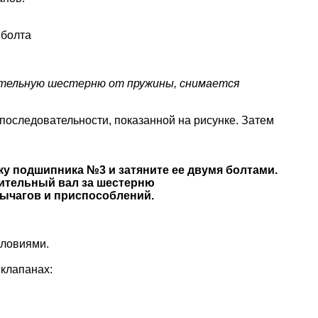
 болта
гательную шестерню от пружины, снимается
последовательности, показанной на рисунке. Затем
у подшипника №3 и затяните ее двумя болтами.
лительный вал за шестерню
ычагов и приспособлений.
словиями.
клапанах: