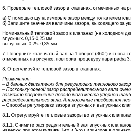
6. Проверьте тепловой зазор в клапанах, отмеченных на р
а) С помощью щупа измерьте зазор между толкателем кла
б) Запишите значения величины зазора, выходящего за у
Номинальный тепловой зазор в клапанах (на холодном дви
впускных. 0,15-0,25 мм
выпускных. 0,25- 0,35 мм
7. Поверните коленчатый вал на 1 оборот (360°) и снова с
отмеченных на рисунке, повторив процедуру параграфа 3.
8, Отрегулируйте тепловой зазор в клапанах.
Примечания:
– В данных двигателях для регулировки теплового зазо
– Поскольку осевой зазор распределительного вала оче
возможно повреждение посадочного места упорной шайбы
распределительного вала. Аналогичные требования нео
– Способы регулировки зазора впускных и выпускных клап
8.1. Отрегулируйте тепловые зазоры во впускных клапанах
8.1.1. Снимите распределительный вал впускных клапанов
наверху; при этом кулачки 1-го и 3-го цилиндров в одина