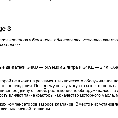
ge 3
зоров клапанов в бензиновых двигателях, устанавливаем
м вопросе.
ые двигатели G4KD — объемом 2 литра и G4KE — 2.4л. Оба 
орой не входит в регламент технического обслуживание воо
о повреждения. По своему опыту могу сказать, что цепь на
авнивая её длину с новой, растяжение не обнаруживалось, 
ость влияют такие факторы как качество моторного масла,
еских компенсаторов зазоров клапанов. Вместо них устано
таканы», разной толщины.