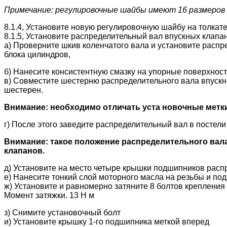
Примечание: регулировочные шайбы имеют 16 размеров (з
8.1.4, Установите новую регулировочную шайбу на толкат
8.1.5, Установите распределительный вал впускных клапа
а) Проверните шкив коленчатого вала и установите расп
блока цилиндров,
б) Нанесите консистентную смазку на упорные поверхнос
в) Совместите шестерню распределительного вала впускн
шестерен.
Внимание: необходимо отличать уста новочные метки
г) После этого заведите распределительный вал в постел
Внимание: такое положение распределительного вала
клапанов.
д) Установите на место четыре крышки подшипников расп
е) Нанесите тонкий слой моторного масла на резьбы и п
ж) Установите и равномерно затяните 8 болтов креплени
Момент затяжки. 13 Н м
з) Снимите установочный болт
и) Установите крышку 1-го подшипника меткой вперед