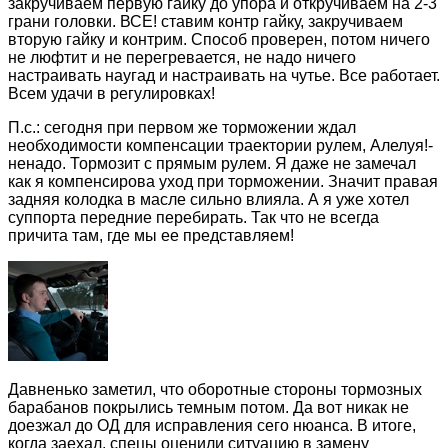
закручиваем первую гайку до упора и откручиваем на 2-3
грани головки. ВСЕ! ставим контр гайку, закручиваем
вторую гайку и контрим. Способ проверен, потом ничего
не люфтит и не перегревается, не надо ничего
настраивать наугад и настраивать на чутье. Все работает.
Всем удачи в регулировках!
П.с.: сегодня при первом же торможении ждал
необходимости компенсации траектории рулем, Алелуя!-
ненадо. Тормозит с прямым рулем. Я даже не замечал
как я компенсирова уход при торможении. Значит правая
задняя колодка в масле сильно влияла. А я уже хотел
суппорта передние перебирать. Так что не всегда
причита там, где мы ее представляем!
Давненько заметил, что оборотные стороны тормозных
барабанов покрылись темным потом. Да вот никак не
доезжал до ОД для исправления сего нюанса. В итоге,
когда заехал, спецы оценили ситуацию в замену