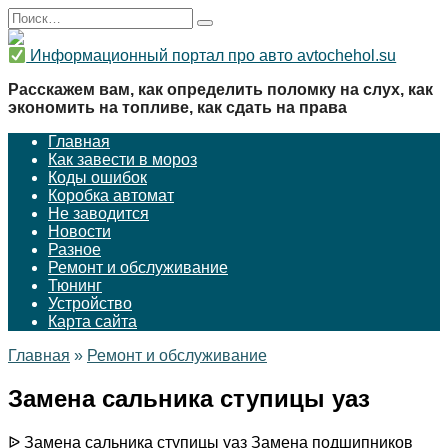
Перейти
Search
к
for:
содержанию
Информационный портал про авто avtochehol.su
Расскажем вам, как определить поломку на слух, как
экономить на топливе, как сдать на права
Главная
Как завести в мороз
Коды ошибок
Коробка автомат
Не заводится
Новости
Разное
Ремонт и обслуживание
Тюнинг
Устройство
Карта сайта
Главная
»
Ремонт и обслуживание
Замена сальника ступицы уаз
ᐉ Замена сальника ступицы уаз Замена подшипников