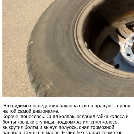
Это видимо последствия наклона оси на правую сторону
на той самой диагоналке.
Короче, понеслась. Снял колпак, ослабил гайки колеса и
болты крышки ступицы, поддомкратил, снял колесо,
выкрутил болты и вынул полуось, снял тормозной
барабан, там все в масле. Ездил без задних тормозов,