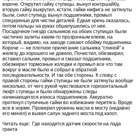
короче. Открутил гайку ступицы, вынул контршайбу,
вторую гайку выкрутил, кстати, гайки нифига не затянуты
были, снял ступицу, вынул подшипники, промыл
спецхренью для чистки деталей. Едкая хрень оказалась,
потом пальцы на руках обшелушились от нее.
Посадочное гнездо сальников на обоих ступицах были
частично залиты каким-то прозрачным клеем, на
который, видимо, на заводе сажают обойму подшипника.
Короче — не плотное прилегание сальника “спиной” к
железу до хорошего не довело. Почистил, обезжирил,
вставил сальник, промыл и смазал подшипники,
обезжирил тормозные колодки и промыл все что там
вокруг в масле было и собрал в обратной
последовательности. И так обе стороны. К слову, с
правой стороны гайки ступицы не были затянуты вообще
нисколько, от чего рукой чувствовался горизонтальный
люфт ступицы и были обнаружены следы
начинающегося износа подшипников. Аккуратно
протянул ступичные гайки во избежание перетяга. Вроде
все в норме. Проверил уровень масла в мосту (недавно
его менял) и вывел сапун заднего моста под капот.
Читать еще: Где находится датчик скорости на лада
гранта