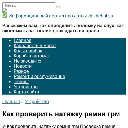
Перейти
Search
к
for:
содержанию
Информационный портал про авто avtochehol.su
Расскажем вам, как определить поломку на слух, как
экономить на топливе, как сдать на права
Главная
Как завести в мороз
Коды ошибок
Коробка автомат
Не заводится
Новости
Разное
Ремонт и обслуживание
Тюнинг
Устройство
Карта сайта
Главная
»
Устройство
Как проверить натяжку ремня грм
ᐉ Как проверить натяжку ремня грм Проверка ремня