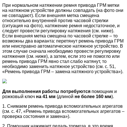
При нормальном натяжении ремня привода ГРМ метки
на натяжном устройстве должны совпадать (на фото они
не совпадают). Если внешняя метка смещена
относительно внутренней против часовой стрелки
(ситуация на фото), натяжение ремня недостаточное, и
следует провести регулировку натяжения (см. ниже).
Если внешняя метка смещена по часовой стрелке – то
возможны два варианта: перетянут ремень привода ГРМ
или неисправно автоматическое натяжное устройство. В
этом случае сначала необходимо провести регулировку
натяжения (см. ниже), а затем, если это не помогло или
ремень привода ГРМ явно стал слабо натянут, то
необходимо заменить натяжное устройство (см. с. 51,
«Ремень привода ГРМ – замена натяжного устройства»).
Для выполнения работы потребуются
помощник и
рожковый ключ
на 41 мм
(длиной
не более
160 мм
).
1. Снимаем ремень привода вспомогательных агрегатов
(см. с. 47, «Ремень привода вспомогательных агрегатов –
проверка состояния и замена»).
2. Помощник нажимает педаль тормоза, в это время