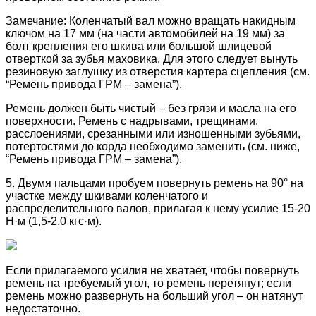
Замечание: Коленчатый вал можно вращать накидным
ключом на 17 мм (на части автомобилей на 19 мм) за
болт крепления его шкива или большой шлицевой
отверткой за зубья маховика. Для этого следует вынуть
резиновую заглушку из отверстия картера сцепления (см.
“Ремень привода ГРМ – замена”).
Ремень должен быть чистый – без грязи и масла на его
поверхности. Ремень с надрывами, трещинами,
расслоениями, срезанными или изношенными зубьями,
потертостями до корда необходимо заменить (см. ниже,
“Ремень привода ГРМ – замена”).
5. Двумя пальцами пробуем повернуть ремень на 90° на
участке между шкивами коленчатого и
распределительного валов, прилагая к нему усилие 15-20
Н·м (1,5-2,0 кгс·м).
Если прилагаемого усилия не хватает, чтобы повернуть
ремень на требуемый угол, то ремень перетянут; если
ремень можно развернуть на больший угол – он натянут
недостаточно.