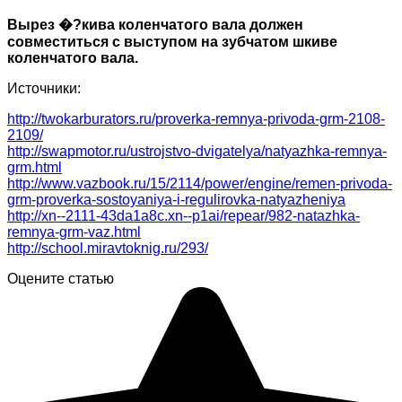
Вырез �?кива коленчатого вала должен
совместиться с выступом на зубчатом шкиве
коленчатого вала.
Источники:
http://twokarburators.ru/proverka-remnya-privoda-grm-2108-
2109/
http://swapmotor.ru/ustrojstvo-dvigatelya/natyazhka-remnya-
grm.html
http://www.vazbook.ru/15/2114/power/engine/remen-privoda-
grm-proverka-sostoyaniya-i-regulirovka-natyazheniya
http://xn--2111-43da1a8c.xn--p1ai/repear/982-natazhka-
remnya-grm-vaz.html
http://school.miravtoknig.ru/293/
Оцените статью