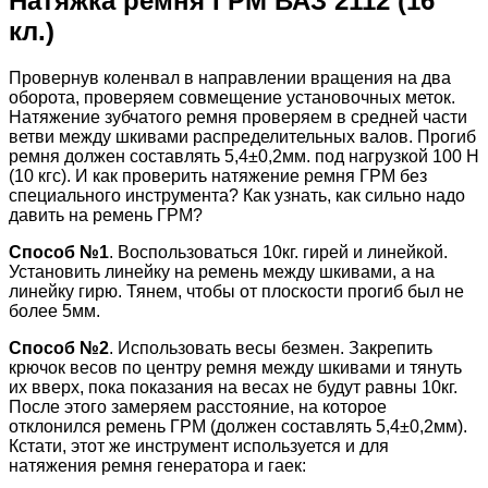
Натяжка ремня ГРМ ВАЗ 2112 (16
кл.)
Провернув коленвал в направлении вращения на два
оборота, проверяем совмещение установочных меток.
Натяжение зубчатого ремня проверяем в средней части
ветви между шкивами распределительных валов. Прогиб
ремня должен составлять 5,4±0,2мм. под нагрузкой 100 Н
(10 кгс). И как проверить натяжение ремня ГРМ без
специального инструмента? Как узнать, как сильно надо
давить на ремень ГРМ?
Способ №1
. Воспользоваться 10кг. гирей и линейкой.
Установить линейку на ремень между шкивами, а на
линейку гирю. Тянем, чтобы от плоскости прогиб был не
более 5мм.
Способ №2
. Использовать весы безмен. Закрепить
крючок весов по центру ремня между шкивами и тянуть
их вверх, пока показания на весах не будут равны 10кг.
После этого замеряем расстояние, на которое
отклонился ремень ГРМ (должен составлять 5,4±0,2мм).
Кстати, этот же инструмент используется и для
натяжения ремня генератора и гаек: