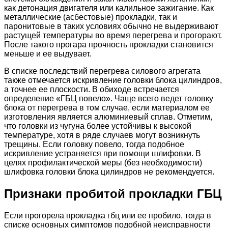
как детонация двигателя или калильное зажигание. Как
металлические (асбестовые) прокладки, так и
паронитовые в таких условиях обычно не выдерживают
растущей температуры во время перегрева и прогорают.
После такого прогара прочность прокладки становится
меньше и ее выдувает.
В списке последствий перегрева силового агрегата
также отмечается искривление головки блока цилиндров,
а точнее ее плоскости. В обиходе встречается
определение «ГБЦ повело». Чаще всего ведет головку
блока от перегрева в том случае, если материалом ее
изготовления является алюминиевый сплав. Отметим,
что головки из чугуна более устойчивы к высокой
температуре, хотя в ряде случаев могут возникнуть
трещины. Если головку повело, тогда подобное
искривление устраняется при помощи шлифовки. В
целях профилактической меры (без необходимости)
шлифовка головки блока цилиндров не рекомендуется.
Признаки пробитой прокладки ГБЦ
Если прогорела прокладка гбц или ее пробило, тогда в
списке основных симптомов подобной неисправности