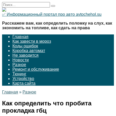
Перейти
Search
к
for:
содержанию
✅ Информационный портал про авто avtochehol.su
Расскажем вам, как определить поломку на слух, как
экономить на топливе, как сдать на права
Главная
Как завести в мороз
Коды ошибок
Коробка автомат
Не заводится
Новости
Разное
Ремонт и обслуживание
Тюнинг
Устройство
Карта сайта
Главная
»
Разное
Как определить что пробита
прокладка гбц