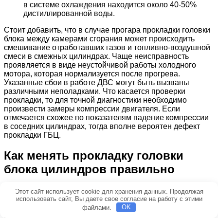
в системе охлаждения находится около 40-50%
дистиллированной воды.
Стоит добавить, что в случае прогара прокладки головки
блока между камерами сгорания может происходить
смешивание отработавших газов и топливно-воздушной
смеси в смежных цилиндрах. Чаще неисправность
проявляется в виде неустойчивой работы холодного
мотора, которая нормализуется после прогрева.
Указанные сбои в работе ДВС могут быть вызваны
различными неполадками. Что касается проверки
прокладки, то для точной диагностики необходимо
произвести замеры компрессии двигателя. Если
отмечается схожее по показателям падение компрессии
в соседних цилиндрах, тогда вполне вероятен дефект
прокладки ГБЦ.
Как менять прокладку головки
блока цилиндров правильно
Начнем с того, что снятие головки блока цилиндров на
Этот сайт использует cookie для хранения данных. Продолжая
некоторых моторах является сложной и трудоемкой
использовать сайт, Вы даете свое согласие на работу с этими
процедурой, которая требует слива техжидкостей,
файлами.
OK
демонтажа отдельных агрегатов и узлов. При замене