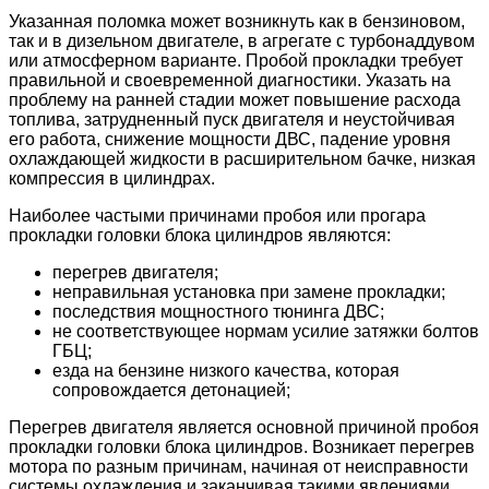
Указанная поломка может возникнуть как в бензиновом,
так и в дизельном двигателе, в агрегате с турбонаддувом
или атмосферном варианте. Пробой прокладки требует
правильной и своевременной диагностики. Указать на
проблему на ранней стадии может повышение расхода
топлива, затрудненный пуск двигателя и неустойчивая
его работа, снижение мощности ДВС, падение уровня
охлаждающей жидкости в расширительном бачке, низкая
компрессия в цилиндрах.
Наиболее частыми причинами пробоя или прогара
прокладки головки блока цилиндров являются:
перегрев двигателя;
неправильная установка при замене прокладки;
последствия мощностного тюнинга ДВС;
не соответствующее нормам усилие затяжки болтов
ГБЦ;
езда на бензине низкого качества, которая
сопровождается детонацией;
Перегрев двигателя является основной причиной пробоя
прокладки головки блока цилиндров. Возникает перегрев
мотора по разным причинам, начиная от неисправности
системы охлаждения и заканчивая такими явлениями,