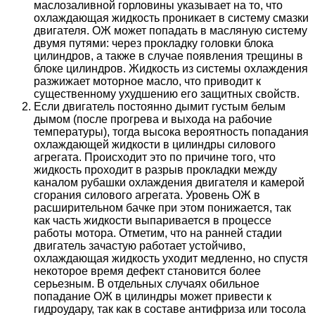
маслозаливной горловины указывает на то, что
охлаждающая жидкость проникает в систему смазки
двигателя. ОЖ может попадать в масляную систему
двумя путями: через прокладку головки блока
цилиндров, а также в случае появления трещины в
блоке цилиндров. Жидкость из системы охлаждения
разжижает моторное масло, что приводит к
существенному ухудшению его защитных свойств.
Если двигатель постоянно дымит густым белым
дымом (после прогрева и выхода на рабочие
температуры), тогда высока вероятность попадания
охлаждающей жидкости в цилиндры силового
агрегата. Происходит это по причине того, что
жидкость проходит в разрыв прокладки между
каналом рубашки охлаждения двигателя и камерой
сгорания силового агрегата. Уровень ОЖ в
расширительном бачке при этом понижается, так
как часть жидкости выпаривается в процессе
работы мотора. Отметим, что на ранней стадии
двигатель зачастую работает устойчиво,
охлаждающая жидкость уходит медленно, но спустя
некоторое время дефект становится более
серьезным. В отдельных случаях обильное
попадание ОЖ в цилиндры может привести к
гидроудару, так как в составе антифриза или тосола