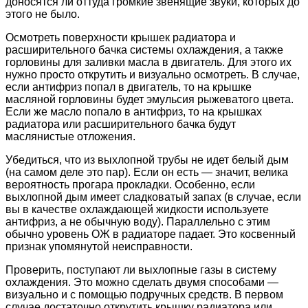
доносятся ли оттуда громкие звенящие звуки, которых до
этого не было.
Осмотреть поверхности крышек радиатора и
расширительного бачка системы охлаждения, а также
горловины для заливки масла в двигатель. Для этого их
нужно просто открутить и визуально осмотреть. В случае,
если антифриз попал в двигатель, то на крышке
масляной горловины будет эмульсия рыжеватого цвета.
Если же масло попало в антифриз, то на крышках
радиатора или расширительного бачка будут
маслянистые отложения.
Убедиться, что из выхлопной трубы не идет белый дым
(на самом деле это пар). Если он есть — значит, велика
вероятность прогара прокладки. Особенно, если
выхлопной дым имеет сладковатый запах (в случае, если
вы в качестве охлаждающей жидкости используете
антифриз, а не обычную воду). Параллельно с этим
обычно уровень ОЖ в радиаторе падает. Это косвенный
признак упомянутой неисправности.
Проверить, поступают ли выхлопные газы в систему
охлаждения. Это можно сделать двумя способами —
визуально и с помощью подручных средств. В первом
случае достаточно открутить крышку радиатора или