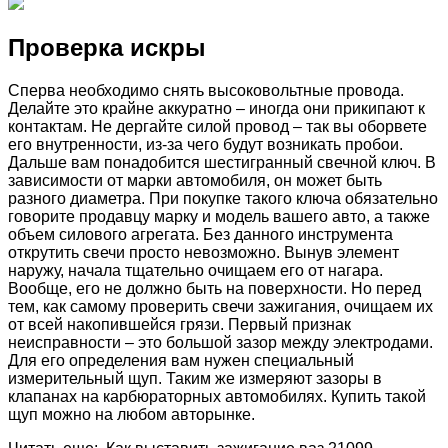
Проверка искры
Сперва необходимо снять высоковольтные провода.
Делайте это крайне аккуратно – иногда они прикипают к
контактам. Не дергайте силой провод – так вы оборвете
его внутренности, из-за чего будут возникать пробои.
Дальше вам понадобится шестигранный свечной ключ. В
зависимости от марки автомобиля, он может быть
разного диаметра. При покупке такого ключа обязательно
говорите продавцу марку и модель вашего авто, а также
объем силового агрегата. Без данного инструмента
открутить свечи просто невозможно. Вынув элемент
наружу, начала тщательно очищаем его от нагара.
Вообще, его не должно быть на поверхности. Но перед
тем, как самому проверить свечи зажигания, очищаем их
от всей накопившейся грязи. Первый признак
неисправности – это большой зазор между электродами.
Для его определения вам нужен специальный
измерительный щуп. Таким же измеряют зазоры в
клапанах на карбюраторных автомобилях. Купить такой
щуп можно на любом авторынке.