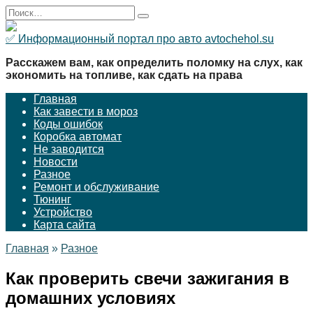
Перейти
Search
к
for:
содержанию
✅ Информационный портал про авто avtochehol.su
Расскажем вам, как определить поломку на слух, как
экономить на топливе, как сдать на права
Главная
Как завести в мороз
Коды ошибок
Коробка автомат
Не заводится
Новости
Разное
Ремонт и обслуживание
Тюнинг
Устройство
Карта сайта
Главная
»
Разное
Как проверить свечи зажигания в
домашних условиях