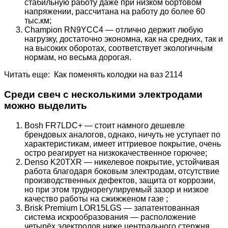
стабильную работу даже при низком бортовом
напряжении, рассчитана на работу до более 60
тыс.км;
Champion RN9YCC4 — отлично держит любую
нагрузку, достаточно экономна, как на средних, так и
на высоких оборотах, соответствует экологичным
нормам, но весьма дорогая.
Читать еще: Как поменять колодки на ваз 2114
Среди свеч с несколькими электродами
можно выделить
Bosh FR7LDC+ — стоит намного дешевле
брендовых аналогов, однако, ничуть не уступает по
характеристикам, имеет иттриевое покрытие, очень
остро реагирует на низкокачественное горючее;
Denso K20TXR — никелевое покрытие, устойчивая
работа благодаря боковым электродам, отсутствие
производственных дефектов, защита от коррозии,
но при этом труднорегулируемый зазор и низкое
качество работы на сжижженом газе ;
Brisk Premium LOR15LGS — запатентованная
система искрообразования — расположение
четырёх электродов ниже центрального стержня