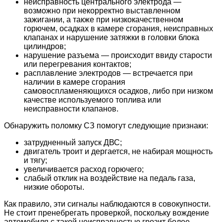
неисправность центрального электрода —
возможно при некорректно выставленном
зажигании, а также при низкокачественном
горючем, осадках в камере сгорания, неисправных
клапанах и нарушение затяжки в головки блока
цилиндров;
нарушение разъема — происходит ввиду старости
или перегревания контактов;
расплавление электродов — встречается при
наличии в камере сгорания
самовоспламеняющихся осадков, либо при низком
качестве используемого топлива или
неисправности клапанов.
Обнаружить поломку СЗ помогут следующие признаки:
затрудненный запуск ДВС;
двигатель троит и дергается, не набирая мощность
и тягу;
увеличивается расход горючего;
слабый отклик на воздействие на педаль газа,
низкие обороты.
Как правило, эти сигналы наблюдаются в совокупности.
Не стоит пренебрегать проверкой, поскольку вождение
автомобиля с такой неисправностью грозит более