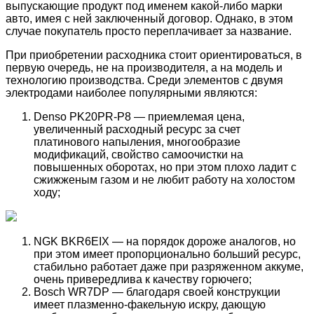
выпускающие продукт под именем какой-либо марки
авто, имея с ней заключенный договор. Однако, в этом
случае покупатель просто переплачивает за название.
При приобретении расходника стоит ориентироваться, в
первую очередь, не на производителя, а на модель и
технологию производства. Среди элементов с двумя
электродами наиболее популярными являются:
Denso PK20PR-P8 — приемлемая цена,
увеличенный расходный ресурс за счет
платинового напыления, многообразие
модификаций, свойство самоочистки на
повышенных оборотах, но при этом плохо ладит с
сжижженым газом и не любит работу на холостом
ходу;
NGK BKR6EIX — на порядок дороже аналогов, но
при этом имеет пропорционально больший ресурс,
стабильно работает даже при разряженном аккуме,
очень привередлива к качеству горючего;
Bosch WR7DP — благодаря своей конструкции
имеет плазменно-факельную искру, дающую