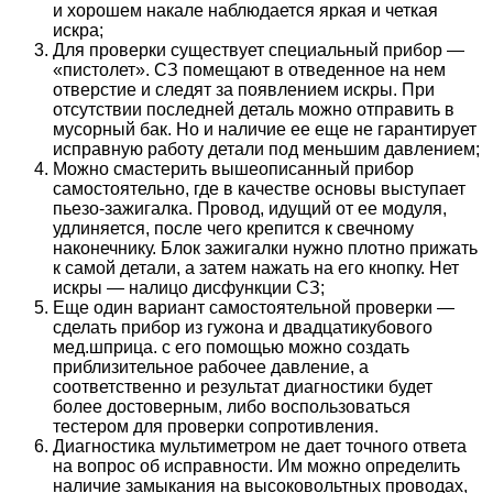
и хорошем накале наблюдается яркая и четкая
искра;
Для проверки существует специальный прибор —
«пистолет». СЗ помещают в отведенное на нем
отверстие и следят за появлением искры. При
отсутствии последней деталь можно отправить в
мусорный бак. Но и наличие ее еще не гарантирует
исправную работу детали под меньшим давлением;
Можно смастерить вышеописанный прибор
самостоятельно, где в качестве основы выступает
пьезо-зажигалка. Провод, идущий от ее модуля,
удлиняется, после чего крепится к свечному
наконечнику. Блок зажигалки нужно плотно прижать
к самой детали, а затем нажать на его кнопку. Нет
искры — налицо дисфункции СЗ;
Еще один вариант самостоятельной проверки —
сделать прибор из гужона и двадцатикубового
мед.шприца. с его помощью можно создать
приблизительное рабочее давление, а
соответственно и результат диагностики будет
более достоверным, либо воспользоваться
тестером для проверки сопротивления.
Диагностика мультиметром не дает точного ответа
на вопрос об исправности. Им можно определить
наличие замыкания на высоковольтных проводах,