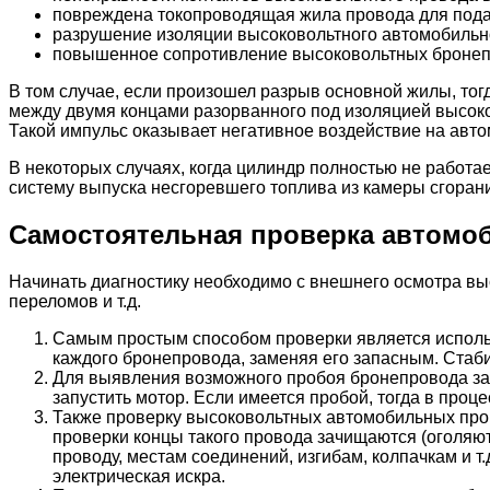
повреждена токопроводящая жила провода для пода
разрушение изоляции высоковольтного автомобильног
повышенное сопротивление высоковольтных бронеп
В том случае, если произошел разрыв основной жилы, тог
между двумя концами разорванного под изоляцией высок
Такой импульс оказывает негативное воздействие на авт
В некоторых случаях, когда цилиндр полностью не работае
систему выпуска несгоревшего топлива из камеры сгоран
Самостоятельная проверка автомо
Начинать диагностику необходимо с внешнего осмотра вы
переломов и т.д.
Самым простым способом проверки является исполь
каждого бронепровода, заменяя его запасным. Стаб
Для выявления возможного пробоя бронепровода заж
запустить мотор. Если имеется пробой, тогда в про
Также проверку высоковольтных автомобильных про
проверки концы такого провода зачищаются (оголяют
проводу, местам соединений, изгибам, колпачкам и т
электрическая искра.