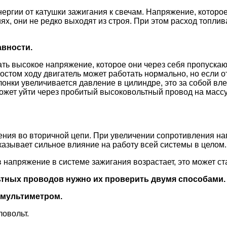
ргии от катушки зажигания к свечам. Напряжение, которое 
ях, они не редко выходят из строя. При этом расход топлив
вности.
высокое напряжение, которое они через себя пропускают. 
олостом ходу двигатель может работать нормально, но если 
лонки увеличивается давление в цилиндре, это за собой вл
ожет уйти через пробитый высоковольтный провод на массу.
ения во вторичной цепи. При увеличении сопротивления 
оказывает сильное влияние на работу всей системы в целом.
напряжение в системе зажигания возрастает, это может ст
тных проводов нужно их проверить двумя способами.
 мультиметром.
овольт.