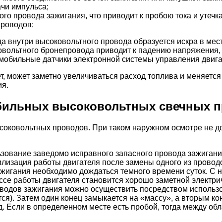
чи импульса;
о провода зажигания, что приводит к пробою тока и утечк
роводов;
да внутри высоковольтного провода образуется искра в мес
овольтного бронепровода приводит к падению напряжения,
омобильные датчики электронной системы управления двига
т, может заметно увеличиваться расход топлива и меняется
ия.
бильных высоковольтных свечных п
соковольтных проводов. При таком наружном осмотре не до
зование заведомо исправного запасного провода зажигани
илизация работы двигателя после замены одного из провод
игания необходимо дождаться темного времени суток. С н
цессе работы двигателя становится хорошо заметной элект
водов зажигания можно осуществить посредством использо
ся). Затем один конец замыкается на «массу», а вторым к
.д. Если в определенном месте есть пробой, тогда между о