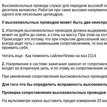
Высоковольтные провода служат для передачи высокой эне
десятков киловольт. Работая при таких высоких напряжени
одного или нескольких цилиндров.
У высоковольтных проводов может быть две неиспра
1.
Изоляция высоковольтных проводов должна выдерживать 
может не дойти до свечи, а стечь на массу. При этом на х
Происходит это потому, что при открытии дроссельной зас
всегда ищет путь с наименьшим сопротивлением, то она м
проявить себя.
Читать еще: Как поменять сайлентблоки на ваз 2114
2.
Напряжение в системе зажигания зависит от сопротивл
входят во вторичную цепь, и по этому, их сопротивление 
При увеличении сопротивления высоковольтных проводов 
Для того что бы определить исправность
высоковоль
Проверка сопротивления высоковольтных проводов
На мультиметре нужно выставить предел измерения 20 кил