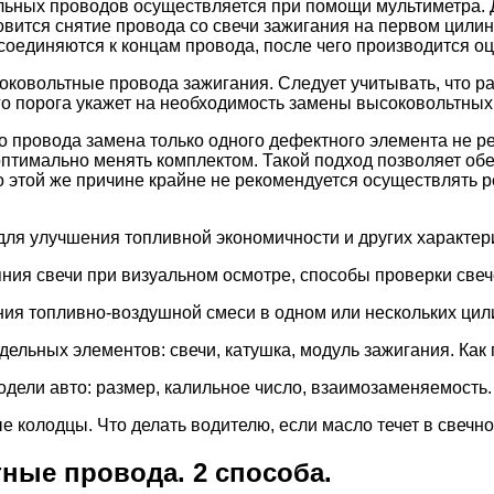
ьных проводов осуществляется при помощи мультиметра. 
ится снятие провода со свечи зажигания на первом цилинд
соединяются к концам провода, после чего производится о
ковольтные провода зажигания. Следует учитывать, что р
го порога укажет на необходимость замены высоковольтны
о провода замена только одного дефектного элемента не ре
птимально менять комплектом. Такой подход позволяет об
По этой же причине крайне не рекомендуется осуществлять
ля улучшения топливной экономичности и других характери
ния свечи при визуальном осмотре, способы проверки свече
ния топливно-воздушной смеси в одном или нескольких цил
тдельных элементов: свечи, катушка, модуль зажигания. Как
одели авто: размер, калильное число, взаимозаменяемость.
колодцы. Что делать водителю, если масло течет в свечно
ные провода. 2 способа.