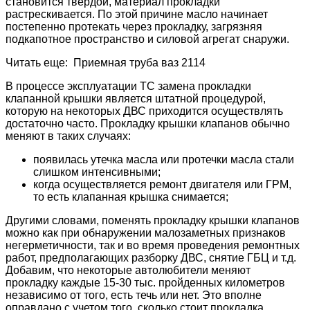
становится твердой, материал прокладки
растрескивается. По этой причине масло начинает
постепенно протекать через прокладку, загрязняя
подкапотное пространство и силовой агрегат снаружи.
Читать еще: Приемная труба ваз 2114
В процессе эксплуатации ТС замена прокладки
клапанной крышки является штатной процедурой,
которую на некоторых ДВС приходится осуществлять
достаточно часто. Прокладку крышки клапанов обычно
меняют в таких случаях:
появилась утечка масла или протечки масла стали
слишком интенсивными;
когда осуществляется ремонт двигателя или ГРМ,
то есть клапанная крышка снимается;
Другими словами, поменять прокладку крышки клапанов
можно как при обнаружении малозаметных признаков
негерметичности, так и во время проведения ремонтных
работ, предполагающих разборку ДВС, снятие ГБЦ и т.д.
Добавим, что некоторые автолюбители меняют
прокладку каждые 15-30 тыс. пройденных километров
независимо от того, есть течь или нет. Это вполне
оправдано с учетом того, сколько стоит прокладка