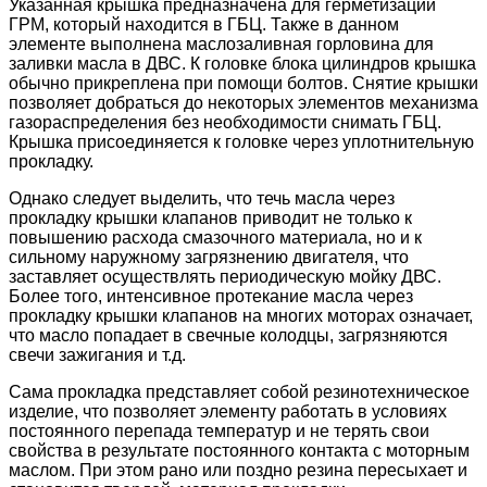
Указанная крышка предназначена для герметизации
ГРМ, который находится в ГБЦ. Также в данном
элементе выполнена маслозаливная горловина для
заливки масла в ДВС. К головке блока цилиндров крышка
обычно прикреплена при помощи болтов. Снятие крышки
позволяет добраться до некоторых элементов механизма
газораспределения без необходимости снимать ГБЦ.
Крышка присоединяется к головке через уплотнительную
прокладку.
Однако следует выделить, что течь масла через
прокладку крышки клапанов приводит не только к
повышению расхода смазочного материала, но и к
сильному наружному загрязнению двигателя, что
заставляет осуществлять периодическую мойку ДВС.
Более того, интенсивное протекание масла через
прокладку крышки клапанов на многих моторах означает,
что масло попадает в свечные колодцы, загрязняются
свечи зажигания и т.д.
Сама прокладка представляет собой резинотехническое
изделие, что позволяет элементу работать в условиях
постоянного перепада температур и не терять свои
свойства в результате постоянного контакта с моторным
маслом. При этом рано или поздно резина пересыхает и