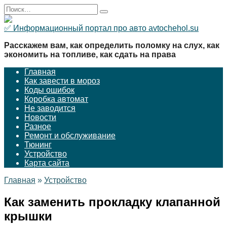
Перейти
Search
к
for:
содержанию
✅ Информационный портал про авто avtochehol.su
Расскажем вам, как определить поломку на слух, как
экономить на топливе, как сдать на права
Главная
Как завести в мороз
Коды ошибок
Коробка автомат
Не заводится
Новости
Разное
Ремонт и обслуживание
Тюнинг
Устройство
Карта сайта
Главная
»
Устройство
Как заменить прокладку клапанной
крышки