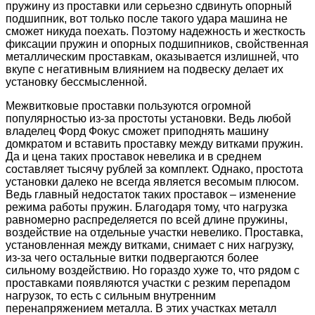
пружину из проставки или серьезно сдвинуть опорный
подшипник, вот только после такого удара машина не
сможет никуда поехать. Поэтому надежность и жесткость
фиксации пружин и опорных подшипников, свойственная
металлическим проставкам, оказывается излишней, что
вкупе с негативным влиянием на подвеску делает их
установку бессмысленной.
Межвитковые проставки пользуются огромной
популярностью из-за простоты установки. Ведь любой
владелец Форд Фокус сможет приподнять машину
домкратом и вставить проставку между витками пружин.
Да и цена таких проставок невелика и в среднем
составляет тысячу рублей за комплект. Однако, простота
установки далеко не всегда является весомым плюсом.
Ведь главный недостаток таких проставок – изменение
режима работы пружин. Благодаря тому, что нагрузка
равномерно распределяется по всей длине пружины,
воздействие на отдельные участки невелико. Проставка,
установленная между витками, снимает с них нагрузку,
из-за чего остальные витки подвергаются более
сильному воздействию. Но гораздо хуже то, что рядом с
проставками появляются участки с резким перепадом
нагрузок, то есть с сильным внутренним
перенапряжением металла. В этих участках металл