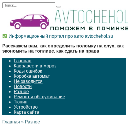
Перейти
Search
к
for:
содержанию
Информационный портал про авто avtochehol.su
Расскажем вам, как определить поломку на слух, как
экономить на топливе, как сдать на права
Главная
Как завести в мороз
Коды ошибок
Коробка автомат
Не заводится
Новости
Разное
Ремонт и обслуживание
Тюнинг
Устройство
Карта сайта
Главная
»
Разное