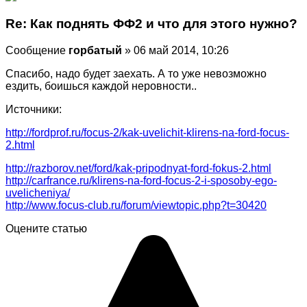
Re: Как поднять ФФ2 и что для этого нужно?
Сообщение
горбатый
» 06 май 2014, 10:26
Спасибо, надо будет заехать. А то уже невозможно
ездить, боишься каждой неровности..
Источники:
http://fordprof.ru/focus-2/kak-uvelichit-klirens-na-ford-focus-
2.html
http://razborov.net/ford/kak-pripodnyat-ford-fokus-2.html
http://carfrance.ru/klirens-na-ford-focus-2-i-sposoby-ego-
uvelicheniya/
http://www.focus-club.ru/forum/viewtopic.php?t=30420
Оцените статью