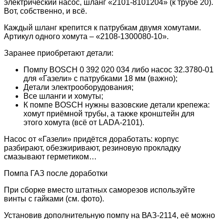
электрический насос, шланг «2101-8101204» (к трубе 20).
Вот, собственно, и всё.
Каждый шланг крепится к патрубкам двумя хомутами.
Артикул одного хомута – «2108-1300080-10».
Заранее приобретают детали:
Помпу BOSCH 0 392 020 034 либо насос 32.3780-01
для «Газели» с патрубками 18 мм (важно);
Детали электрооборудования;
Все шланги и хомуты;
К помпе BOSCH нужны вазовские детали крепежа:
хомут приёмной трубы, а также кронштейн для
этого хомута (всё от LADA-2101).
Насос от «Газели» придётся доработать: корпус
разбирают, обезжиривают, резиновую прокладку
смазывают герметиком…
Помпа ГАЗ после доработки
При сборке вместо штатных саморезов используйте
винты с гайками (см. фото).
Установив дополнительную помпу на ВАЗ-2114, её можно