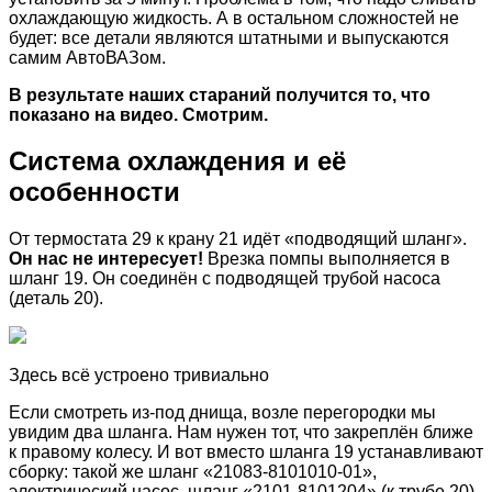
охлаждающую жидкость. А в остальном сложностей не
будет: все детали являются штатными и выпускаются
самим АвтоВАЗом.
В результате наших стараний получится то, что
показано на видео. Смотрим.
Система охлаждения и её
особенности
От термостата 29 к крану 21 идёт «подводящий шланг».
Он нас не интересует!
Врезка помпы выполняется в
шланг 19. Он соединён с подводящей трубой насоса
(деталь 20).
Здесь всё устроено тривиально
Если смотреть из-под днища, возле перегородки мы
увидим два шланга. Нам нужен тот, что закреплён ближе
к правому колесу. И вот вместо шланга 19 устанавливают
сборку: такой же шланг «21083-8101010-01»,
электрический насос, шланг «2101-8101204» (к трубе 20).