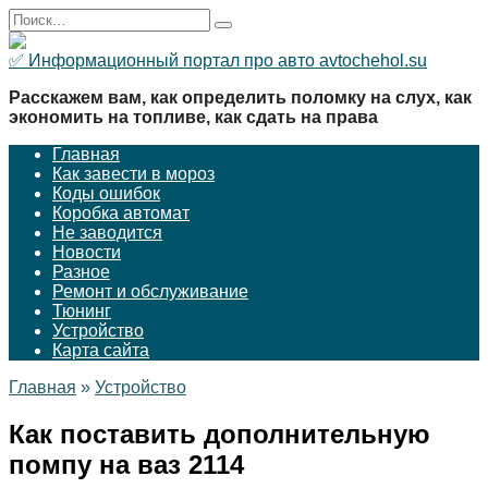
Перейти
Search
к
for:
содержанию
✅ Информационный портал про авто avtochehol.su
Расскажем вам, как определить поломку на слух, как
экономить на топливе, как сдать на права
Главная
Как завести в мороз
Коды ошибок
Коробка автомат
Не заводится
Новости
Разное
Ремонт и обслуживание
Тюнинг
Устройство
Карта сайта
Главная
»
Устройство
Как поставить дополнительную
помпу на ваз 2114