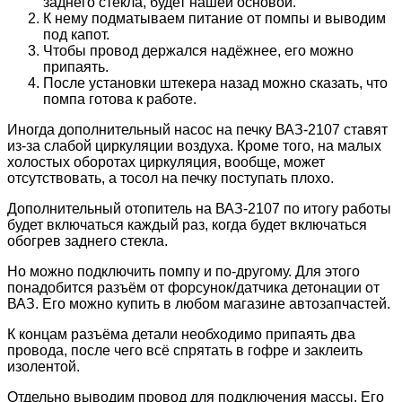
заднего стекла, будет нашей основой.
К нему подматываем питание от помпы и выводим
под капот.
Чтобы провод держался надёжнее, его можно
припаять.
После установки штекера назад можно сказать, что
помпа готова к работе.
Иногда дополнительный насос на печку ВАЗ-2107 ставят
из-за слабой циркуляции воздуха. Кроме того, на малых
холостых оборотах циркуляция, вообще, может
отсутствовать, а тосол на печку поступать плохо.
Дополнительный отопитель на ВАЗ-2107 по итогу работы
будет включаться каждый раз, когда будет включаться
обогрев заднего стекла.
Но можно подключить помпу и по-другому. Для этого
понадобится разъём от форсунок/датчика детонации от
ВАЗ. Его можно купить в любом магазине автозапчастей.
К концам разъёма детали необходимо припаять два
провода, после чего всё спрятать в гофре и заклеить
изолентой.
Отдельно выводим провод для подключения массы. Его