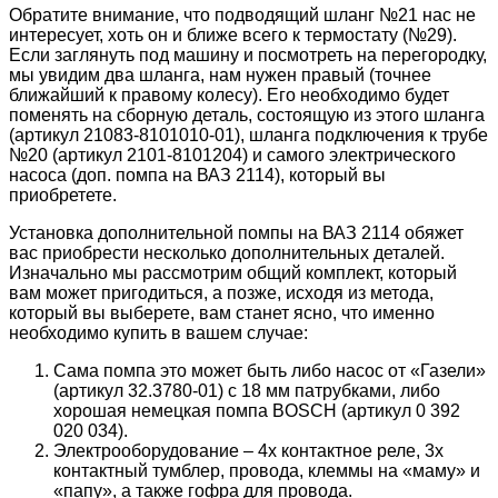
Обратите внимание, что подводящий шланг №21 нас не
интересует, хоть он и ближе всего к термостату (№29).
Если заглянуть под машину и посмотреть на перегородку,
мы увидим два шланга, нам нужен правый (точнее
ближайший к правому колесу). Его необходимо будет
поменять на сборную деталь, состоящую из этого шланга
(артикул 21083-8101010-01), шланга подключения к трубе
№20 (артикул 2101-8101204) и самого электрического
насоса (доп. помпа на ВАЗ 2114), который вы
приобретете.
Установка дополнительной помпы на ВАЗ 2114 обяжет
вас приобрести несколько дополнительных деталей.
Изначально мы рассмотрим общий комплект, который
вам может пригодиться, а позже, исходя из метода,
который вы выберете, вам станет ясно, что именно
необходимо купить в вашем случае:
Сама помпа это может быть либо насос от «Газели»
(артикул 32.3780-01) с 18 мм патрубками, либо
хорошая немецкая помпа BOSCH (артикул 0 392
020 034).
Электрооборудование – 4х контактное реле, 3х
контактный тумблер, провода, клеммы на «маму» и
«папу», а также гофра для провода.