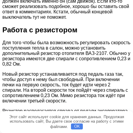
должен включать именно он (сам движок). Если кто-то
сможет реализовать подобное, хорошо бы оставить свой
ответ в комментариях. Кстати, обычный концевой
выключатель тут не поможет.
Работа с резистором
Для того чтобы была возможность регулировать скорость
поступления тепла в салон, можно установить
дополнительный резистор отопителя ВАЗ-2107. Обычно у
резистора имеются две спирали с сопротивлением 0,23 и
0,82 Ом.
Новый резистор устанавливается под педаль газа так,
чтобы доступ к нему был свободный. При включении
печки на первую скорость, ток будет идти через 2
спирали. На второй скорости ток пойдёт через спираль с
сопротивлением 0,23 Ом. Мимо резистора ток идёт при
включении третьей скорости.
Резистор располагается справа от педали акселератора
и крепится на задней части блока управления
Этот сайт использует cookie для хранения данных. Продолжая
кондиционированием воздуха.
использовать сайт, Вы даете свое согласие на работу с этими
файлами.
OK
Таким образом, машина будет прогреваться гораздо