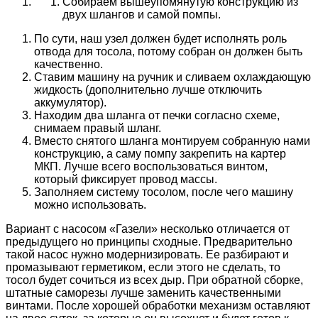
Собираем вышеупомянутую конструкцию из
двух шлангов и самой помпы.
По сути, наш узел должен будет исполнять роль
отвода для тосола, потому собран он должен быть
качественно.
Ставим машину на ручник и сливаем охлаждающую
жидкость (дополнительно лучше отключить
аккумулятор).
Находим два шланга от печки согласно схеме,
снимаем правый шланг.
Вместо снятого шланга монтируем собранную нами
конструкцию, а саму помпу закрепить на картер
МКП. Лучше всего воспользоваться винтом,
который фиксирует провод массы.
Заполняем систему тосолом, после чего машину
можно использовать.
Вариант с насосом «Газели» несколько отличается от
предыдущего но принципы сходные. Предварительно
такой насос нужно модернизировать. Ее разбирают и
промазывают герметиком, если этого не сделать, то
тосол будет сочиться из всех дыр. При обратной сборке,
штатные саморезы лучше заменить качественными
винтами. После хорошей обработки механизм оставляют