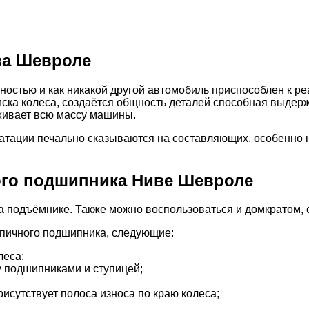
ва Шевроле
остью и как никакой другой автомобиль приспособлен к р
диска колеса, создаётся общность деталей способная выде
живает всю массу машины.
атации печально сказываются на составляющих, особенно н
ого подшипника Ниве Шевроле
а подъёмнике. Также можно воспользоваться и домкратом,
упичного подшипника, следующие:
леса;
 подшипниками и ступицей;
исутствует полоса износа по краю колеса;