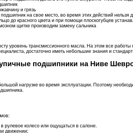
одшипник
жавчину и грязь
подшипник на свое место, во время этих действий нельзя
ьцо до красного цвета и при помощи плоскогубцев устанав
рмозном щитке производим замену сальника
осту уровень трансмиссионного масла. На этом все работы
пециалиста, достаточно иметь небольшие знания и стандар
тупичные подшипники на Ниве Шевро
ьшой нагрузке во время эксплуатации. Поэтому необходим
одшипника.
мов:
 в рулевое колесо или ощущаться в салоне.
ри движении;