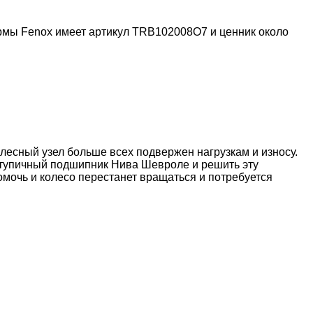
рмы Fenox имеет артикул TRB102008O7 и ценник около
олесный узел больше всех подвержен нагрузкам и износу.
ступичный подшипник Нива Шевроле и решить эту
омочь и колесо перестанет вращаться и потребуется