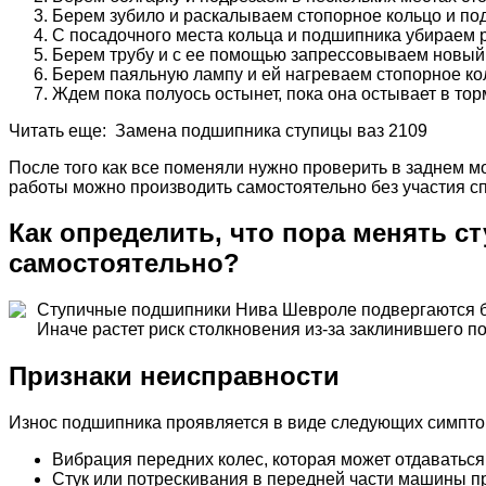
Берем зубило и раскалываем стопорное кольцо и п
С посадочного места кольца и подшипника убираем р
Берем трубу и с ее помощью запрессовываем новый 
Берем паяльную лампу и ей нагреваем стопорное кол
Ждем пока полуось остынет, пока она остывает в то
Читать еще: Замена подшипника ступицы ваз 2109
После того как все поменяли нужно проверить в заднем м
работы можно производить самостоятельно без участия с
Как определить, что пора менять с
самостоятельно?
Ступичные подшипники Нива Шевроле подвергаются бол
Иначе растет риск столкновения из-за заклинившего п
Признаки неисправности
Износ подшипника проявляется в виде следующих симпто
Вибрация передних колес, которая может отдаваться
Стук или потрескивания в передней части машины п