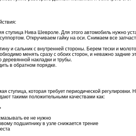
йствия:
яя ступица Нива Шевроле. Для этого автомобиль нужно уст
суппортом. Откручиваем гайку на оси. Снимаем все запчаст
тину и сальник с внутренней стороны. Берем тески и моло
ходимо менять сразу с обоих сторон, и неважно задние эт
 деревянной накладки и трубы.
ить в обратном порядке.
ая ступица, которая требует периодической регулировки. Н
дают такими положительными качествами как:
ь
смазывать ее не нужно
ковому подшипнику в узле снижается трение
места