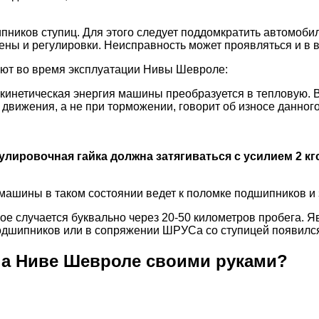
ников ступиц. Для этого следует поддомкратить автомобиль
ены и регулировки. Неисправность может проявляться и в 
ают во время эксплуатации Нивы Шевроле:
 кинетическая энергия машины преобразуется в тепловую. В
 движения, а не при торможении, говорит об износе данног
улировочная гайка должна затягиваться с усилием 2 кг
 машины в таком состоянии ведет к поломке подшипников и
акое случается буквально через 20-50 километров пробега. 
подшипников или в сопряжении ШРУСа со ступицей появилс
на Ниве Шевроле своими руками?