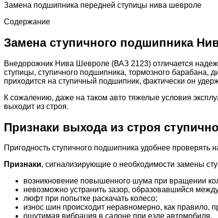
Замена подшипника передней ступицы нива шевроле
Содержание
Замена ступичного подшипника Ни
Внедорожник Нива Шевроле (ВАЗ 2123) отличается надежн
ступицы, ступичного подшипника, тормозного барабана, 
приходится на ступичный подшипник, фактически он удер
К сожалению, даже на таком авто тяжелые условия эксплу
выходит из строя.
Признаки выхода из строя ступичн
Пригодность ступичного подшипника удобнее проверять н
Признаки
, сигнализирующие о необходимости замены ст
возникновение повышенного шума при вращении ко
невозможно устранить зазор, образовавшийся между
люфт при попытке раскачать колесо;
износ шин происходит неравномерно, как правило, пр
ощутимая вибрация в салоне при езде автомобиля.