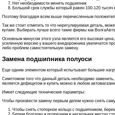
Нет необходимости менять подшипник
Большой срок службы который равен 100-120 тысяч 
Поэтому благодаря всем выше перечисленным положитель
Так же стоит отметить то что нерегулируемая деталь, мо
кулаке. Выбирать лучше всего такие фирмы как ВолгаАвт
Основным минусом этого узла является его высокая цена,
усиленную версию у вашего внедорожника увеличатся про
либо проблем самостоятельную замену.
Замена подшипника полуоси
Еще одним элементом который испытывает большие нагру
Симптомом того что данный деталь необходимо заменить, 
является дефицитом и купить можно в любом автомагазине
Имеет следующие технические параметры:
Чтобы произвести замену первым делом нужно снять саму
Чтобы снять стопорное кольцо с подшипником, берем
Берем болгарку и подрезаем в нескольких местах сто