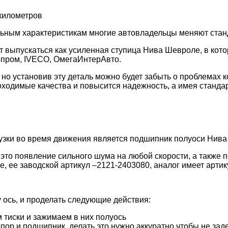
километров
ным характеристикам многие автовладельцы меняют станд
жет выпускаться как усиленная ступица Нива Шевроле, в ко
опром, IVECO, ОмегаИнтерАвто.
 но установив эту деталь можно будет забыть о проблемах
ходимые качества и повысится надежность, а имея станда
зки во время движения является подшипник полуоси Нива 
это появление сильного шума на любой скорости, а также 
, ее заводской артикул –2121-2403080, аналог имеет арти
 ось, и проделать следующие действия:
 тиски и зажимаем в них полуось
пор и подшипник, делать это нужно аккуратно чтобы не зад