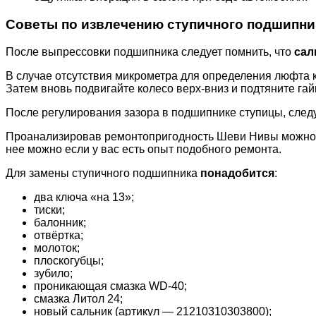
Советы по извлечению ступичного подшипни
После выпрессовки подшипника следует помнить, что
сал
В случае отсутствия микрометра для определения люфта к
Затем вновь подвигайте колесо верх-вниз и подтяните га
После регулирования зазора в подшипнике ступицы, следу
Проанализировав ремонтопригодность Шеви Нивы можно с
нее можно если у вас есть опыт подобного ремонта.
Для замены ступичного подшипника
понадобится
:
два ключа «на 13»;
тиски;
балонник;
отвёртка;
молоток;
плоскогубцы;
зубило;
проникающая смазка WD-40;
смазка Литол 24;
новый сальник (артикул — 21210310303800);