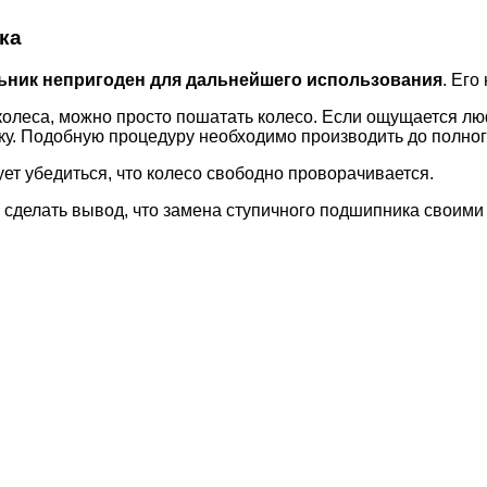
ка
ьник непригоден для дальнейшего использования
. Его
олеса, можно просто пошатать колесо. Если ощущается люфт
йку. Подобную процедуру необходимо производить до полно
ет убедиться, что колесо свободно проворачивается.
делать вывод, что замена ступичного подшипника своими 