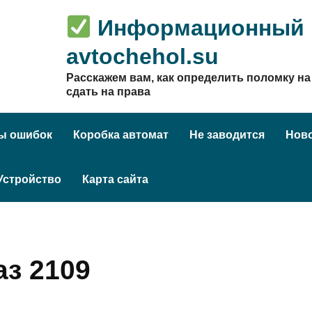
Информационный п
avtochehol.su
Расскажем вам, как определить поломку на 
сдать на права
ы ошибок
Коробка автомат
Не заводится
Нов
Устройство
Карта сайта
аз 2109