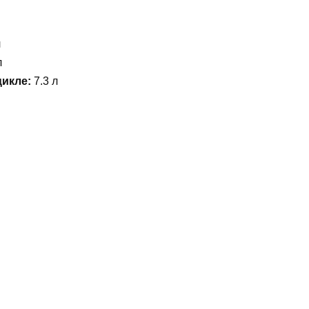
л
л
цикле:
7.3 л