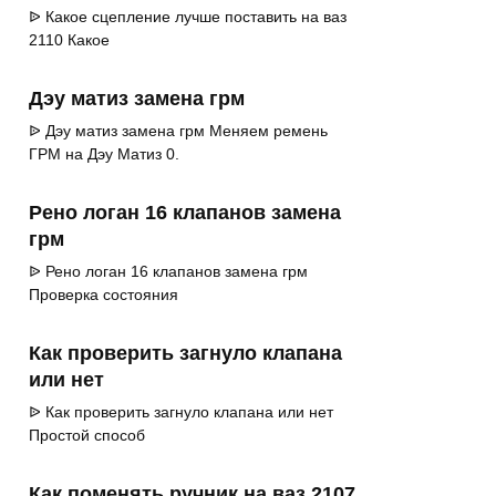
ᐉ Какое сцепление лучше поставить на ваз
2110 Какое
Дэу матиз замена грм
ᐉ Дэу матиз замена грм Меняем ремень
ГРМ на Дэу Матиз 0.
Рено логан 16 клапанов замена
грм
ᐉ Рено логан 16 клапанов замена грм
Проверка состояния
Как проверить загнуло клапана
или нет
ᐉ Как проверить загнуло клапана или нет
Простой способ
Как поменять ручник на ваз 2107