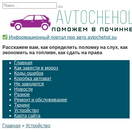
Перейти
Search
к
for:
содержанию
Информационный портал про авто avtochehol.su
Расскажем вам, как определить поломку на слух, как
экономить на топливе, как сдать на права
Главная
Как завести в мороз
Коды ошибок
Коробка автомат
Не заводится
Новости
Разное
Ремонт и обслуживание
Тюнинг
Устройство
Карта сайта
Главная
»
Устройство