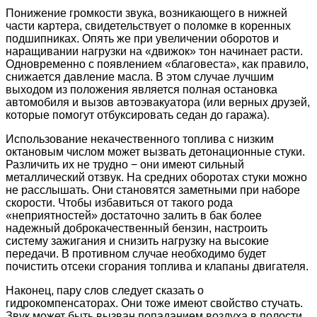
Понижение громкости звука, возникающего в нижней
части картера, свидетельствует о поломке в коренных
подшипниках. Опять же при увеличении оборотов и
наращивании нагрузки на «движок» тон начинает расти.
Одновременно с появлением «благовеста», как правило,
снижается давление масла. В этом случае лучшим
выходом из положения является полная остановка
автомобиля и вызов автоэвакуатора (или верных друзей,
которые помогут отбуксировать седан до гаража).
Использование некачественного топлива с низким
октановым числом может вызвать детонационные стуки.
Различить их не трудно − они имеют сильный
металлический отзвук. На средних оборотах стуки можно
не расслышать. Они становятся заметными при наборе
скорости. Чтобы избавиться от такого рода
«неприятностей» достаточно залить в бак более
надежный доброкачественный бензин, настроить
систему зажигания и снизить нагрузку на высокие
передачи. В противном случае необходимо будет
почистить отсеки сгорания топлива и клапаны двигателя.
Наконец, пару слов следует сказать о
гидрокомпенсаторах. Они тоже имеют свойство стучать.
Звук может быть вызван попаданием воздуха в полости,