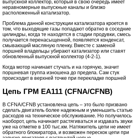
выпускной коллектор, который в свою очередь имеет
неравномерные выпускные каналы и близко
расположенный катализатор.
Проблема данной конструкции катализатора кроется в
том, что выходящие газы попадают обратно в соседние
цилиндры, когда те находятся в стадии продувки, смесь
получается перенасыщенной, появляется конденсат,
смывающий масляную пленку. Вместе с заменой
поршней владельцы убирают катализатор или ставят
обновленный выпускной коллектор (4-2-1).
Когда мотор начинает стучать и на горячую, значит
поршневая группа изношена до предела. Сам стук
происходит в верхней точке при перекладке поршней
Цепь ГРМ EA111 (CFNA/CFNB)
В CFNA/CFNB установлена цепь – это было призвано
сделать двигатель более надежным и уменьшить статью
расходов на техническое обслуживание. Но получилось
наоборот, цепь начинает растягиваться и издавать звуки
уже на отметке в 100 тыс.км. Натяжитель цепи не имеет
обратного блокиратора, и возможен перескок цепи при
запуске двигателя с растянутой цепью.