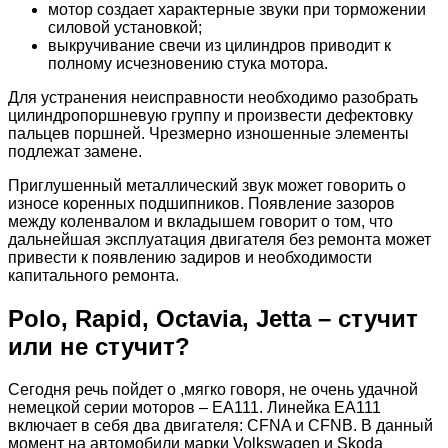
мотор создает характерные звуки при торможении
силовой установкой;
выкручивание свечи из цилиндров приводит к
полному исчезновению стука мотора.
Для устранения неисправности необходимо разобрать
цилиндропоршневую группу и произвести дефектовку
пальцев поршней. Чрезмерно изношенные элементы
подлежат замене.
Приглушенный металлический звук может говорить о
износе коренных подшипников. Появление зазоров
между коленвалом и вкладышем говорит о том, что
дальнейшая эксплуатация двигателя без ремонта может
привести к появлению задиров и необходимости
капитального ремонта.
Polo, Rapid, Octavia, Jetta – стучит
или не стучит?
Сегодня речь пойдет о ,мягко говоря, не очень удачной
немецкой серии моторов – EA111. Линейка EA111
включает в себя два двигателя: CFNA и СFNB. В данный
момент на автомобили марки Volkswagen и Skoda