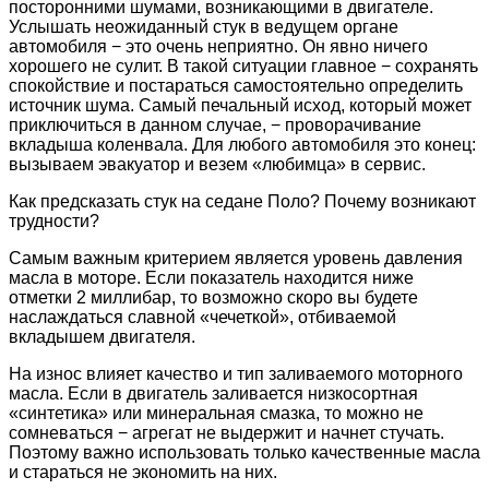
посторонними шумами, возникающими в двигателе.
Услышать неожиданный стук в ведущем органе
автомобиля − это очень неприятно. Он явно ничего
хорошего не сулит. В такой ситуации главное − сохранять
спокойствие и постараться самостоятельно определить
источник шума. Самый печальный исход, который может
приключиться в данном случае, − проворачивание
вкладыша коленвала. Для любого автомобиля это конец:
вызываем эвакуатор и везем «любимца» в сервис.
Как предсказать стук на седане Поло? Почему возникают
трудности?
Самым важным критерием является уровень давления
масла в моторе. Если показатель находится ниже
отметки 2 миллибар, то возможно скоро вы будете
наслаждаться славной «чечеткой», отбиваемой
вкладышем двигателя.
На износ влияет качество и тип заливаемого моторного
масла. Если в двигатель заливается низкосортная
«синтетика» или минеральная смазка, то можно не
сомневаться − агрегат не выдержит и начнет стучать.
Поэтому важно использовать только качественные масла
и стараться не экономить на них.