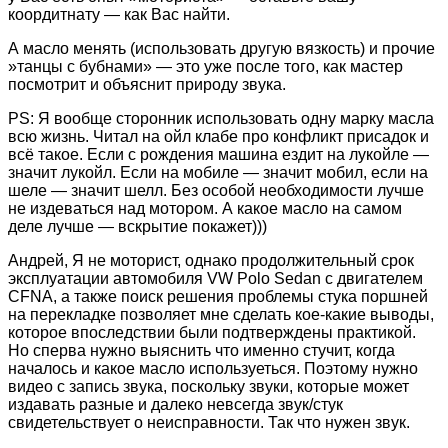
коордитнату — как Вас найти.
А масло менять (использовать другую вязкость) и прочие
»танцы с бубнами» — это уже после того, как мастер
посмотрит и объяснит природу звука.
PS: Я вообще сторонник использовать одну марку масла
всю жизнь. Читал на ойл клабе про конфликт присадок и
всё такое. Если с рождения машина ездит на лукойле —
значит лукойл. Если на мобиле — значит мобил, если на
шеле — значит шелл. Без особой необходимости лучше
не издеваться над мотором. А какое масло на самом
деле лучше — вскрытие покажет)))
Андрей, Я не моторист, однако продолжительный срок
эксплуатации автомобиля VW Polo Sedan c двигателем
CFNA, а также поиск решения проблемы стука поршней
на перекладке позволяет мне сделать кое-какие выводы,
которое впоследствии были подтверждены практикой.
Но сперва нужно выяснить что именно стучит, когда
началось и какое масло используеться. Поэтому нужно
видео с запись звука, поскольку звуки, которые может
издавать разные и далеко невсегда звук/стук
свидетельствует о неисправности. Так что нужен звук.