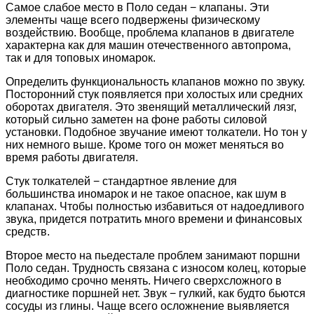
Самое слабое место в Поло седан − клапаны. Эти
элементы чаще всего подвержены физическому
воздействию. Вообще, проблема клапанов в двигателе
характерна как для машин отечественного автопрома,
так и для топовых иномарок.
Определить функциональность клапанов можно по звуку.
Посторонний стук появляется при холостых или средних
оборотах двигателя. Это звенящий металлический лязг,
который сильно заметен на фоне работы силовой
установки. Подобное звучание имеют толкатели. Но тон у
них немного выше. Кроме того он может меняться во
время работы двигателя.
Стук толкателей − стандартное явление для
большинства иномарок и не такое опасное, как шум в
клапанах. Чтобы полностью избавиться от надоедливого
звука, придется потратить много времени и финансовых
средств.
Второе место на пьедестале проблем занимают поршни
Поло седан. Трудность связана с износом колец, которые
необходимо срочно менять. Ничего сверхсложного в
диагностике поршней нет. Звук − гулкий, как будто бьются
сосуды из глины. Чаще всего осложнение выявляется