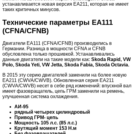
устанавливается новая версия EA211, которая не имеет
таких критичных минусов.
Технические параметры EA111
(CFNA/CFNB)
Двигатели EA111 (CFNA/CFNB) производились в
Германии. Разница в мощности CFNA и CFNB
обусловлена только прошивкой. Устанавливались
данные двигатели на такие модели как:
Skoda Rapid, VW
Polo, Skoda Yeti, VW Jetta, Skoda Fabia, Skoda Octavia.
В 2015 эту серию двигателей заменили на более новую
EA211 (CWVA/CWVB). Обновленная серия EA211
(CWVA/CWVB) несет в себе ряд изменений: впускной вал
имеет фазовращатель, цепь ГРМ заменили на ремень,
улучшенная система охлаждения.
АИ-95
рядный четырех цилиндровый
Привод ГРМ- цепь
Мощность 105 л.с. (85 л.с.)
Крутящий момент 153 Н.м
Без фазовращателей