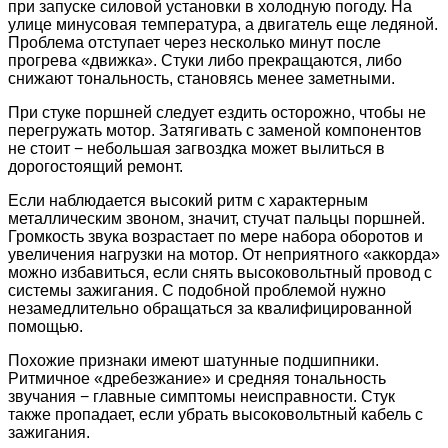
при запуске силовой установки в холодную погоду. На
улице минусовая температура, а двигатель еще ледяной.
Проблема отступает через несколько минут после
прогрева «движка». Стуки либо прекращаются, либо
снижают тональность, становясь менее заметными.
При стуке поршней следует ездить осторожно, чтобы не
перегружать мотор. Затягивать с заменой компонентов
не стоит − небольшая загвоздка может вылиться в
дорогостоящий ремонт.
Если наблюдается высокий ритм с характерным
металлическим звоном, значит, стучат пальцы поршней.
Громкость звука возрастает по мере набора оборотов и
увеличения нагрузки на мотор. От неприятного «аккорда»
можно избавиться, если снять высоковольтный провод с
системы зажигания. С подобной проблемой нужно
незамедлительно обращаться за квалифицированной
помощью.
Похожие признаки имеют шатунные подшипники.
Ритмичное «дребезжание» и средняя тональность
звучания − главные симптомы неисправности. Стук
также пропадает, если убрать высоковольтный кабель с
зажигания.