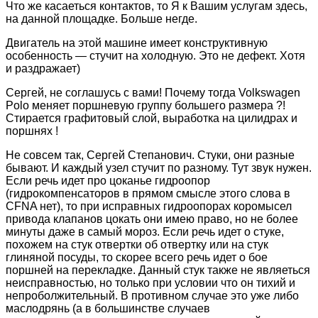
Что же касаеться контактов, то Я к Вашим услугам здесь,
на данной площадке. Больше негде.
Двигатель на этой машине имеет конструктивную
особенность — стучит на холодную. Это не дефект. Хотя
и раздражает)
Сергей, не соглашусь с вами! Почему тогда Volkswagen
Polo меняет поршневую группу большего размера ?!
Стирается графитовый слой, выработка на цилидрах и
поршнях !
Не совсем так, Сергей Степанович. Стуки, они разные
бывают. И каждый узел стучит по разному. Тут звук нужен.
Если речь идет про цоканье гидроопор
(гидрокомпенсаторов в прямом смысле этого слова в
CFNA нет), то при исправных гидроопорах коромысел
привода клапанов цокать они имею право, но не более
минуты даже в самый мороз. Если речь идет о стуке,
похожем на стук отвертки об отвертку или на стук
глиняной посуды, то скорее всего речь идет о бое
поршней на перекладке. Данный стук также не являеться
неисправностью, но только при условии что он тихий и
непроболжительный. В противном случае это уже либо
маслодрянь (а в большинстве случаев