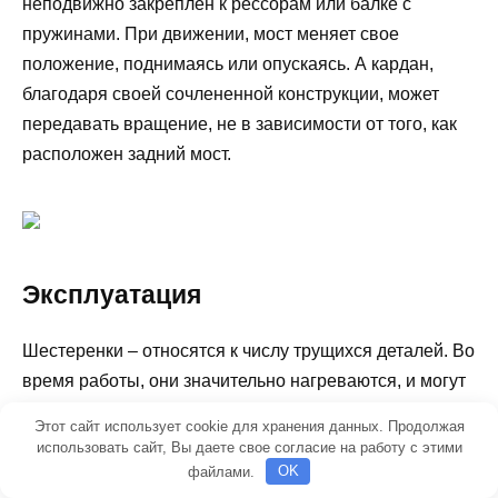
неподвижно закреплен к рессорам или балке с
пружинами. При движении, мост меняет свое
положение, поднимаясь или опускаясь. А кардан,
благодаря своей сочлененной конструкции, может
передавать вращение, не в зависимости от того, как
расположен задний мост.
Эксплуатация
Шестеренки – относятся к числу трущихся деталей. Во
время работы, они значительно нагреваются, и могут
заклинить. Поэтому, в редуктор нужно обязательно
Этот сайт использует cookie для хранения данных. Продолжая
добавлять трансмиссионное масло.
На ВАЗ 2106, в
использовать сайт, Вы даете свое согласие на работу с этими
данный механизм, оно заливается через
файлами.
OK