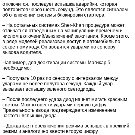
отключится, последует вспышка аварийки, которая
повторится через шесть секунд. Это является сигналом
об отключении системы блокировки стартера.
– На остальных системах Sher-Khan процедура может
отличаться отведенным на манипуляции временем и
числом включений/выключений зажигания. Кроме этого,
в ряде моделей реализован доступ в автомобиль по
секретному коду. Он вводится ударами по сенсору
вызова водителя.
Например, для деактивации системы Магикар 5
необходимо:
– Постучать 10 раз по сенсору с интервалом между
ударами не более полутора секунд. Каждый удар
вызывает вспышку зеленого светодиода.
– После последнего удара диод начнет мигать красным
светом. Можно ввести ударами первую цифру.
Правильность ввода подтверждается изменением
частоты вспышки диода.
– Дождаться переключения режима вспышек в прежний
режим и аналогично ввести вторую цифру.