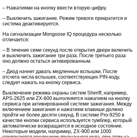
– Нажатиями на кнопку ввести вторую цифру.
– Выключить зажигание. Режим тревоги прекратится и
система деактивируется.
На сигнализации Mongoose IQ процедура несколько
отличается:
– В течение семи секунд после открытия двери включить
и выключить зажигание три раза. После третьего раза
оно должно остаться активированным.
– Диод начнет давать медленные вспышки. После
отсчета числа вспышек, соответствующих PIN-коду,
следует нажать на кнопку сервиса.
Выключение режима охраны систем Sheriff, например,
APS-2625 или ZX-600 выполняется нажатием на кнопку
сервиса при активированной системе зажигания. Между
включением зажигания и нажатием клавиши должно
пройти не более десяти секунд. В системе Pro-9250 в
качестве кнопки сервиса используется тумблер, который
автоматически возвращается в исходное состояние.
Некоторые модели, например, ZX-900 или 1000
отключаются введением двузначного кода, при этом на