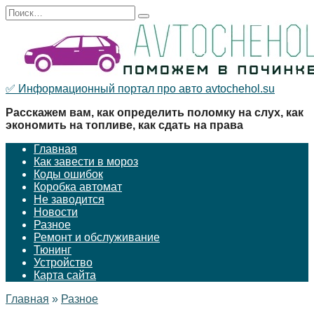
Перейти
Search
к
for:
содержанию
✅ Информационный портал про авто avtochehol.su
Расскажем вам, как определить поломку на слух, как
экономить на топливе, как сдать на права
Главная
Как завести в мороз
Коды ошибок
Коробка автомат
Не заводится
Новости
Разное
Ремонт и обслуживание
Тюнинг
Устройство
Карта сайта
Главная
»
Разное