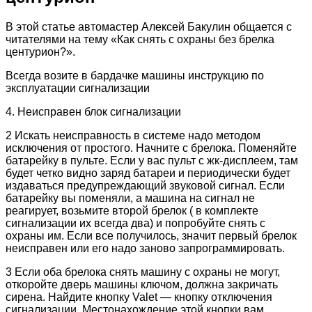
В этой статье автомастер Алексей Бакулин общается с
читателями на тему «Как снять с охраны без брелка
центурион?».
Всегда возите в бардачке машины инструкцию по
эксплуатации сигнализации
4. Неисправен блок сигнализации
2 Искать неисправность в системе надо методом
исключения от простого. Начните с брелока. Поменяйте
батарейку в пульте. Если у вас пульт с жк-дисплеем, там
будет четко видно заряд батареи и периодически будет
издаваться предупреждающий звуковой сигнал. Если
батарейку вы поменяли, а машина на сигнал не
реагирует, возьмите второй брелок ( в комплекте
сигнализации их всегда два) и попробуйте снять с
охраны им. Если все получилось, значит первый брелок
неисправен или его надо заново запрограммировать.
3 Если оба брелока снять машину с охраны не могут,
откоройте дверь машины ключом, должна закричать
сирена. Найдите кнопку Valet — кнопку отключения
сигнализации. Местонахождение этой кнопки вам