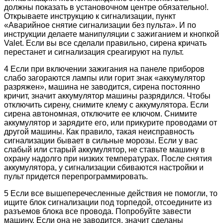
должны показать в установочном центре обязательно!.
Открываете инструкцию к сигнализации, пункт
«Аварийное снятие сигнализации без пульта». И по
инструкции делаете манипуляции с зажиганием и кнопкой
Valet. Если вы все сделали правильно, сирена кричать
перестанет и сигнализация среагируют на пульт.
4 Если при включении зажигания на панеле приборов
слабо загораются лампы или горит знак «аккумулятор
разряжен», машина не заводится, сирена постоянно
кричит, значит аккумулятор машины разрядился. Чтобы
отключить сирену, снимите клему с аккумулятора. Если
сирена автономная, отключите ее ключом. Снимите
аккумулятор и зарядите его, или прикурите проводами от
другой машины. Как правило, такая неисправность
сигнализации бывает в сильные морозы. Если у вас
слабый или старый аккумулятор, не ставьте машину в
охрану надолго при низких температурах. После снятия
аккумулятора, у сигнализации сбиваются настройки и
пульт придется перепрограммировать.
5 Если все вышеперечесленные действия не помогли, то
ищите блок сигнализации под торпедой, отсоедините из
разъемов блока все провода. Попробуйте завести
машину. Если она не заводится, значит сделаны