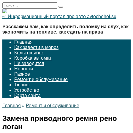
Перейти
Search
к
for:
содержанию
✅ Информационный портал про авто avtochehol.su
Расскажем вам, как определить поломку на слух, как
экономить на топливе, как сдать на права
Главная
Как завести в мороз
Коды ошибок
Коробка автомат
Не заводится
Новости
Разное
Ремонт и обслуживание
Тюнинг
Устройство
Карта сайта
Главная
»
Ремонт и обслуживание
Замена приводного ремня рено
логан