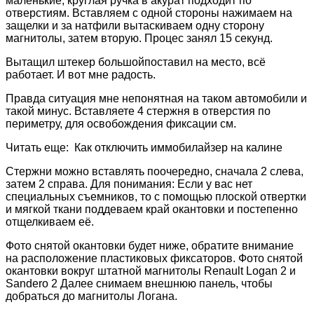
маленькие, круглая ручка в акурат подходит по
отверстиям. Вставляем с одной стороны нажимаем на
защелки и за натфили вытаскиваем одну сторону
магнитолы, затем вторую. Процес занял 15 секунд.
Вытащил штекер большойпоставил на место, всё
работает. И вот мне радость.
Правда ситуация мне непонятная на таком автомобили и
такой минус. Вставляете 4 стержня в отверстия по
периметру, для освобождения фиксации см.
Читать еще: Как отключить иммобилайзер на калине
Стержни можно вставлять поочередно, сначала 2 слева,
затем 2 справа. Для понимания: Если у вас нет
специальных съемников, то с помощью плоской отвертки
и мягкой ткани поддеваем край окантовки и постепенно
отщелкиваем её.
Фото снятой окантовки будет ниже, обратите внимание
на расположение пластиковых фиксаторов. Фото снятой
окантовки вокруг штатной магнитолы Renault Logan 2 и
Sandero 2 Далее снимаем внешнюю панель, чтобы
добраться до магнитолы Логана.