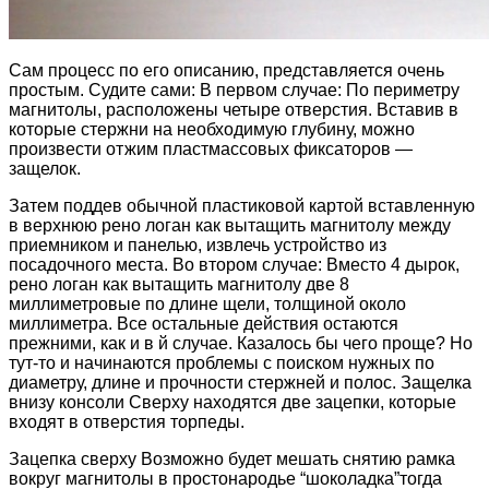
Сам процесс по его описанию, представляется очень
простым. Судите сами: В первом случае: По периметру
магнитолы, расположены четыре отверстия. Вставив в
которые стержни на необходимую глубину, можно
произвести отжим пластмассовых фиксаторов —
защелок.
Затем поддев обычной пластиковой картой вставленную
в верхнюю рено логан как вытащить магнитолу между
приемником и панелью, извлечь устройство из
посадочного места. Во втором случае: Вместо 4 дырок,
рено логан как вытащить магнитолу две 8
миллиметровые по длине щели, толщиной около
миллиметра. Все остальные действия остаются
прежними, как и в й случае. Казалось бы чего проще? Но
тут-то и начинаются проблемы с поиском нужных по
диаметру, длине и прочности стержней и полос. Защелка
внизу консоли Сверху находятся две зацепки, которые
входят в отверстия торпеды.
Зацепка сверху Возможно будет мешать снятию рамка
вокруг магнитолы в простонародье “шоколадка”тогда