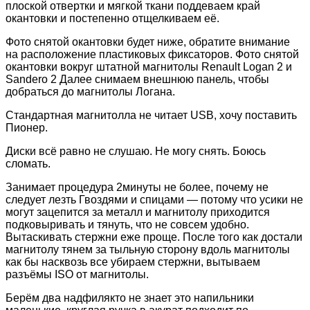
плоской отвертки и мягкой ткани поддеваем край
окантовки и постепенно отщелкиваем её.
Фото снятой окантовки будет ниже, обратите внимание
на расположение пластиковых фиксаторов. Фото снятой
окантовки вокруг штатной магнитолы Renault Logan 2 и
Sandero 2 Далее снимаем внешнюю панель, чтобы
добраться до магнитолы Логана.
Стандартная магнитолла не читает USB, хочу поставить
Пионер.
Диски всё равно не слушаю. Не могу снять. Боюсь
сломать.
Занимает процедура 2минуты не более, почему не
следует лезть Гвоздями и спицами — потому что усики не
могут зацепится за металл и магнитолу приходится
подковыривать и тянуть, что не совсем удобно.
Вытаскивать стержни еже проще. После того как достали
магнитолу тянем за тыльную сторону вдоль магнитолы
как бы насквозь все убираем стержни, вытываем
разъёмы ISO от магнитолы.
Берём два надфилякто не знает это напильники