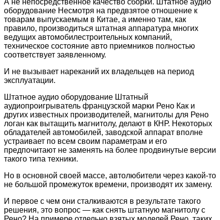
А не непосредственное качество сборки. Штатное аудио
оборудование Несмотря на предвзятое отношение к
товарам выпускаемым в Китае, а именно там, как
правило, производиться штатная аппаратура многих
ведущих автомобилестроительных компаний,
техническое состояние авто приемников полностью
соответствует заявленному.
И не вызывает нареканий их владельцев на период
эксплуатации.
Штатное аудио оборудование Штатный
аудиопроигрыватель французской марки Рено Как и
других известных производителей, магнитолы для Рено
логан как вытащить магнитолу, делают в КНР. Некоторых
обладателей автомобилей, заводской аппарат вполне
устраивает по всем своим параметрам и его
предпочитают не заменять на более продвинутые версии
такого типа техники.
Но в основной своей массе, автолюбители через какой-то
не большой промежуток времени, производят их замену.
И первое с чем они сталкиваются в результате такого
решения, это вопрос — как снять штатную магнитолу с
Рено? На примере отдельно взятых моделей Рено, таких