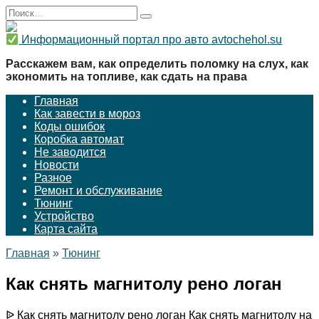
Перейти
Search
к
for:
содержанию
Информационный портал про авто avtochehol.su
Расскажем вам, как определить поломку на слух, как
экономить на топливе, как сдать на права
Главная
Как завести в мороз
Коды ошибок
Коробка автомат
Не заводится
Новости
Разное
Ремонт и обслуживание
Тюнинг
Устройство
Карта сайта
Главная
»
Тюнинг
Как снять магнитолу рено логан
ᐉ Как снять магнитолу рено логан Как снять магнитолу на