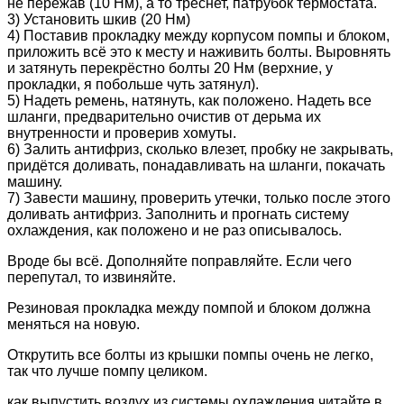
не пережав (10 Нм), а то треснет, патрубок термостата.
3) Установить шкив (20 Нм)
4) Поставив прокладку между корпусом помпы и блоком,
приложить всё это к месту и наживить болты. Выровнять
и затянуть перекрёстно болты 20 Нм (верхние, у
прокладки, я побольше чуть затянул).
5) Надеть ремень, натянуть, как положено. Надеть все
шланги, предварительно очистив от дерьма их
внутренности и проверив хомуты.
6) Залить антифриз, сколько влезет, пробку не закрывать,
придётся доливать, понадавливать на шланги, покачать
машину.
7) Завести машину, проверить утечки, только после этого
доливать антифриз. Заполнить и прогнать систему
охлаждения, как положено и не раз описывалось.
Вроде бы всё. Дополняйте поправляйте. Если чего
перепутал, то извиняйте.
Резиновая прокладка между помпой и блоком должна
меняться на новую.
Открутить все болты из крышки помпы очень не легко,
так что лучше помпу целиком.
как выпустить воздух из системы охлаждения читайте в