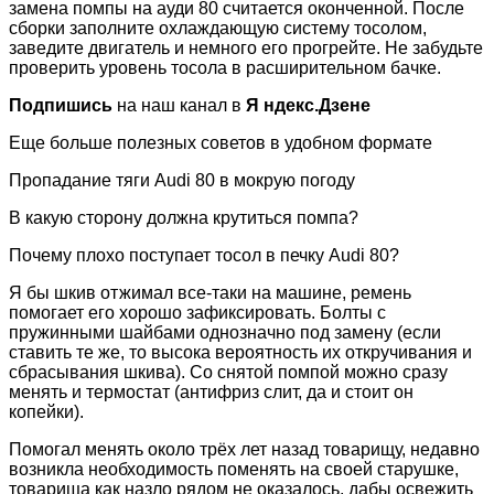
замена помпы на ауди 80 считается оконченной. После
сборки заполните охлаждающую систему тосолом,
заведите двигатель и немного его прогрейте. Не забудьте
проверить уровень тосола в расширительном бачке.
Подпишись
на наш канал в
Я ндекс.Дзене
Еще больше полезных советов в удобном формате
Пропадание тяги Audi 80 в мокрую погоду
В какую сторону должна крутиться помпа?
Почему плохо поступает тосол в печку Audi 80?
Я бы шкив отжимал все-таки на машине, ремень
помогает его хорошо зафиксировать. Болты с
пружинными шайбами однозначно под замену (если
ставить те же, то высока вероятность их откручивания и
сбрасывания шкива). Со снятой помпой можно сразу
менять и термостат (антифриз слит, да и стоит он
копейки).
Помогал менять около трёх лет назад товарищу, недавно
возникла необходимость поменять на своей старушке,
товарища как назло рядом не оказалось, дабы освежить