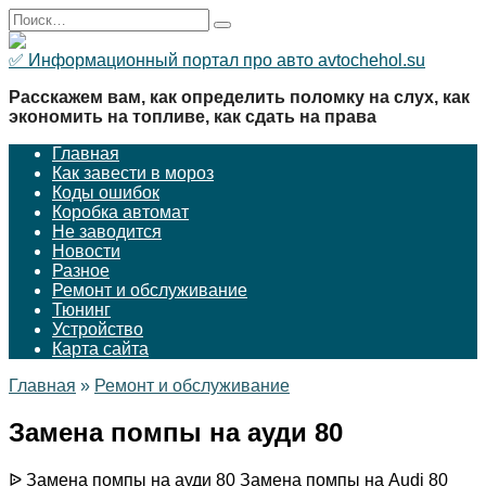
Перейти
Search
к
for:
содержанию
✅ Информационный портал про авто avtochehol.su
Расскажем вам, как определить поломку на слух, как
экономить на топливе, как сдать на права
Главная
Как завести в мороз
Коды ошибок
Коробка автомат
Не заводится
Новости
Разное
Ремонт и обслуживание
Тюнинг
Устройство
Карта сайта
Главная
»
Ремонт и обслуживание
Замена помпы на ауди 80
ᐉ Замена помпы на ауди 80 Замена помпы на Audi 80