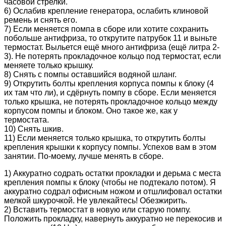
часовой стрелки.
6) Ослабив крепление генератора, ослабить клиновой
ремень и снять его.
7) Если меняется помпа в сборе или хотите сохранить
побольше антифриза, то открутите патрубок 11 и выньте
термостат. Выльется ещё много антифриза (ещё литра 2-
3). Не потерять прокладочное кольцо под термостат, если
меняете только крышку.
8) Снять с помпы оставшийся водяной шланг.
9) Открутить болты крепления корпуса помпы к блоку (4
их там что ли), и сдёрнуть помпу в сборе. Если меняется
только крышка, не потерять прокладочное кольцо между
корпусом помпы и блоком. Оно такое же, как у
термостата.
10) Снять шкив.
11) Если меняется только крышка, то открутить болты
крепления крышки к корпусу помпы. Успехов вам в этом
занятии. По-моему, лучше менять в сборе.
1) Аккуратно содрать остатки прокладки и дерьма с места
крепления помпы к блоку (чтобы не подтекало потом). Я
аккуратно содрал офисным ножом и отшлифовал остатки
мелкой шкурочкой. Не увлекайтесь! Обезжирить.
2) Вставить термостат в новую или старую помпу.
Положить прокладку, навернуть аккуратно не перекосив и