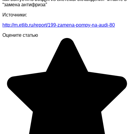
“замена антифриза”
Источники:
http://m.etlib.ru/report/199-zamena-pompy-na-audi-80
Оцените статью