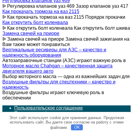
Регулировка клапанов уаз 469
ᐉ Регулировка клапанов уаз 469 Зазор клапанов уаз 417
Как прокачать тормоза на ваз 2115
ᐉ Как прокачать тормоза на ваз 2115 Порядок прокачки
Как открутить болт коленвала
ᐉ Как открутить болт коленвала Как открутить болт шкива
Замена свечей на приоре
ᐉ Замена свечей на приоре Замена свечей зажигания на
Вам также может понравиться
Вертикальные ресиверы для АЗС – качество и
надежность оборудования
Автозаправочные станции (АЗС) играют важную роль в
Моторное масло Chahgan – качественная защита
двигателя вашего авто
Выбор моторного масла — одна из важнейших задач для
Воздушные фильтры для спецтехники – качество и
надежность
Воздушные фильтры играют ключевую роль в
обеспечении
Пользовательское соглашение
Политика конфиденциальности
Этот сайт использует cookie для хранения данных. Продолжая
использовать сайт, Вы даете свое согласие на работу с этими
© 2026 avtochehol.su
файлами.
OK