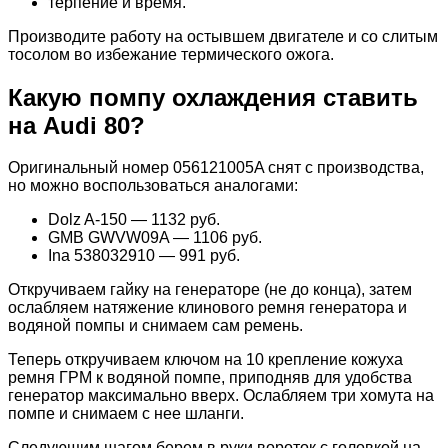
терпение и время.
Производите работу на остывшем двигателе и со слитым
тосолом во избежание термического ожога.
Какую помпу охлаждения ставить
на Audi 80?
Оригинальный номер 056121005A снят с производства,
но можно воспользоваться аналогами:
Dolz A-150 — 1132 руб.
GMB GWVW09A — 1106 руб.
Ina 538032910 — 991 руб.
Откручиваем гайку на генераторе (не до конца), затем
ослабляем натяжение клинового ремня генератора и
водяной помпы и снимаем сам ремень.
Теперь откручиваем ключом на 10 крепление кожуха
ремня ГРМ к водяной помпе, приподняв для удобства
генератор максимально вверх. Ослабляем три хомута на
помпе и снимаем с нее шланги.
Следующим шагом берем в руки вороток с головкой на