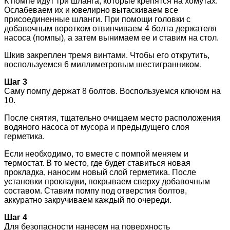
К помпе идут три шланга, которые крепятся на хомутах.
Ослабеваем их и ювелирно вытаскиваем все
присоединенные шланги. При помощи головки с
добавочным воротком отвинчиваем 4 болта держателя
насоса (помпы), а затем вынимаем ее и ставим на стол.
Шкив закреплен тремя винтами. Чтобы его открутить,
воспользуемся 6 миллиметровым шестигранником.
Шаг 3
Саму помпу держат 8 болтов. Воспользуемся ключом на
10.
После снятия, тщательно очищаем место расположения
водяного насоса от мусора и предыдущего слоя
герметика.
Если необходимо, то вместе с помпой меняем и
термостат. В то место, где будет ставиться новая
прокладка, наносим новый слой герметика. После
установки прокладки, покрываем сверху добавочным
составом. Ставим помпу под отверстия болтов,
аккуратно закручиваем каждый по очереди.
Шаг 4
Для безопасности нанесем на поверхность