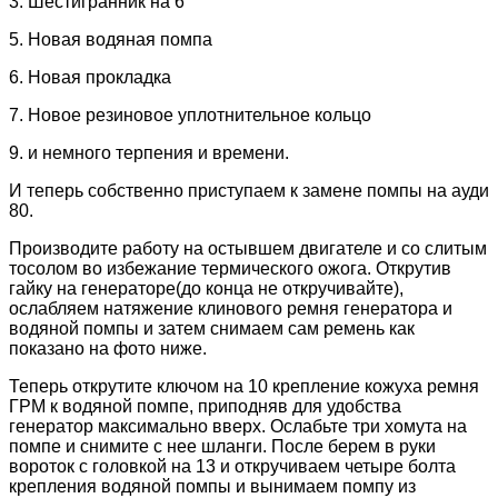
3. Шестигранник на 6
5. Новая водяная помпа
6. Новая прокладка
7. Новое резиновое уплотнительное кольцо
9. и немного терпения и времени.
И теперь собственно приступаем к замене помпы на ауди
80.
Производите работу на остывшем двигателе и со слитым
тосолом во избежание термического ожога. Открутив
гайку на генераторе(до конца не откручивайте),
ослабляем натяжение клинового ремня генератора и
водяной помпы и затем снимаем сам ремень как
показано на фото ниже.
Теперь открутите ключом на 10 крепление кожуха ремня
ГРМ к водяной помпе, приподняв для удобства
генератор максимально вверх. Ослабьте три хомута на
помпе и снимите с нее шланги. После берем в руки
вороток с головкой на 13 и откручиваем четыре болта
крепления водяной помпы и вынимаем помпу из