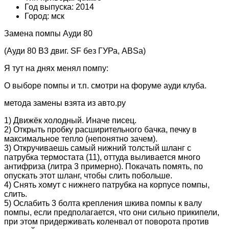
Год выпуска: 2014
Город: мск
Замена помпы Ауди 80
(Ауди 80 В3 двиг. SF без ГУРа, ABSа)
Я тут на днях менял помпу:
О выборе помпы и т.п. смотри на форуме ауди клуба.
метода замены взята из авто.ру
1) Движёк холодный. Иначе писец.
2) Открыть пробку расширительного бачка, печку в
максимальное тепло (непонятно зачем).
3) Откручиваешь самый нижний толстый шланг с
патрубка термостата (11), оттуда выливается много
антифриза (литра 3 примерно). Покачать помять, по
опускать этот шланг, чтобы слить побольше.
4) Снять хомут с нижнего патрубка на корпусе помпы,
слить.
5) Ослабить 3 болта крепления шкива помпы к валу
помпы, если предполагается, что они сильно прикипели,
при этом придерживать коленвал от поворота против