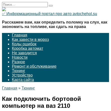
Перейти
Search
к
for:
содержанию
✅ Информационный портал про авто avtochehol.su
Расскажем вам, как определить поломку на слух, как
экономить на топливе, как сдать на права
Главная
Как завести в мороз
Коды ошибок
Коробка автомат
Не заводится
Новости
Разное
Ремонт и обслуживание
Тюнинг
Устройство
Карта сайта
Главная
»
Тюнинг
Как подключить бортовой
компьютер на ваз 2110