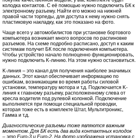
колодка контактов. С её помощью нужно подключить БК к
электронному разъему. Найти его можно на нижней
правой части торпеды, для доступа к нему нужно снять
пластиковую накладку, как это показано на фото.
Чаще всего у автомобилистов при установке бортового
компьютера возникает много вопросов по распиновке
разъемов. На схеме подробно расписано, доступ к каким
системам получит БК после подключения компьютера.
Чтобы устройство начало полноценно функционировать,
нужно подключить K-линию. На этом нужно остановиться.
K-линия – это канал для получения наиболее значимых
данных. Этот канал обеспечивает информацию по
ошибкам, возникающим во время работы силовой
установки, температуру мотора и т.д. Подключается K-
линия к главному разъему, расположенному слева от
кресла водителя под рулевой колонкой. Подключение
выполняется при помощи специальной проводки,
которая тоже есть в комплекте Штат, Мультитроникс,
Гамма и т.д.
Диагностические разъемы тоже являются важным
моментом. Для БК есть два вида контактных колодок
– это Euro
-3 и Euro
-2. На фото изображена установка с