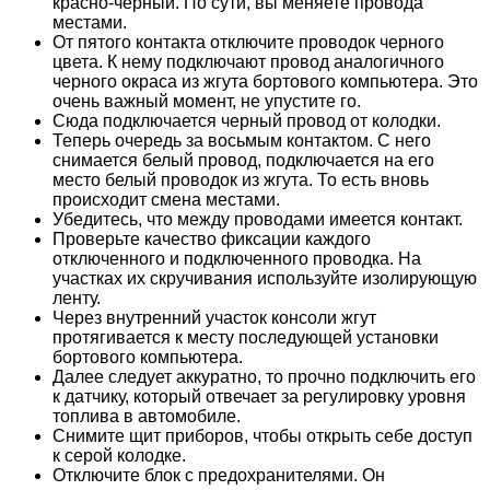
красно-черный. По сути, вы меняете провода
местами.
От пятого контакта отключите проводок черного
цвета. К нему подключают провод аналогичного
черного окраса из жгута бортового компьютера. Это
очень важный момент, не упустите го.
Сюда подключается черный провод от колодки.
Теперь очередь за восьмым контактом. С него
снимается белый провод, подключается на его
место белый проводок из жгута. То есть вновь
происходит смена местами.
Убедитесь, что между проводами имеется контакт.
Проверьте качество фиксации каждого
отключенного и подключенного проводка. На
участках их скручивания используйте изолирующую
ленту.
Через внутренний участок консоли жгут
протягивается к месту последующей установки
бортового компьютера.
Далее следует аккуратно, то прочно подключить его
к датчику, который отвечает за регулировку уровня
топлива в автомобиле.
Снимите щит приборов, чтобы открыть себе доступ
к серой колодке.
Отключите блок с предохранителями. Он