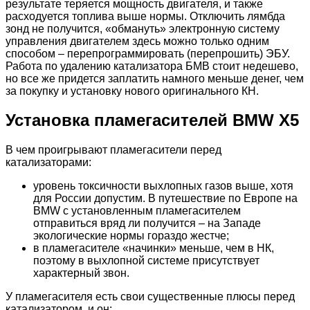
результате теряется мощность двигателя, и также
расходуется топлива выше нормы. Отключить лямбда
зонд не получится, «обмануть» электронную систему
управления двигателем здесь можно только одним
способом – перепрограммировать (перепрошить) ЭБУ.
Работа по удалению катализатора БМВ стоит недешево,
но все же придется заплатить намного меньше денег, чем
за покупку и установку нового оригинального КН.
Установка пламегасителей BMW X5
В чем проигрывают пламегасители перед
катализаторами:
уровень токсичности выхлопных газов выше, хотя
для России допустим. В путешествие по Европе на
BMW с установленным пламегасителем
отправиться вряд ли получится – на Западе
экологические нормы гораздо жестче;
в пламегасителе «начинки» меньше, чем в НК,
поэтому в выхлопной системе присутствует
характерный звон.
У пламегасителя есть свои существенные плюсы перед
катализатором, и он: