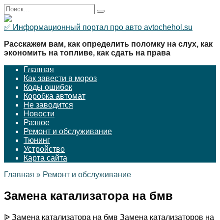
Перейти
Search
к
for:
содержанию
✅ Информационный портал про авто avtochehol.su
Расскажем вам, как определить поломку на слух, как
экономить на топливе, как сдать на права
Главная
Как завести в мороз
Коды ошибок
Коробка автомат
Не заводится
Новости
Разное
Ремонт и обслуживание
Тюнинг
Устройство
Карта сайта
Главная
»
Ремонт и обслуживание
Замена катализатора на бмв
ᐉ Замена катализатора на бмв Замена катализаторов на