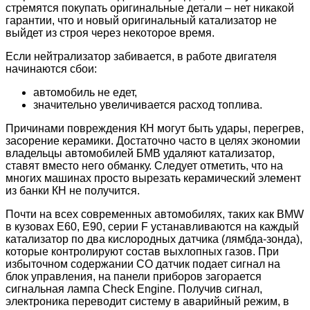
стремятся покупать оригинальные детали – нет никакой
гарантии, что и новый оригинальный катализатор не
выйдет из строя через некоторое время.
Если нейтрализатор забивается, в работе двигателя
начинаются сбои:
автомобиль не едет,
значительно увеличивается расход топлива.
Причинами повреждения КН могут быть удары, перегрев,
засорение керамики. Достаточно часто в целях экономии
владельцы автомобилей БМВ удаляют катализатор,
ставят вместо него обманку. Следует отметить, что на
многих машинах просто вырезать керамический элемент
из банки КН не получится.
Почти на всех современных автомобилях, таких как BMW
в кузовах E60, E90, серии F устанавливаются на каждый
катализатор по два кислородных датчика (лямбда-зонда),
которые контролируют состав выхлопных газов. При
избыточном содержании CO датчик подает сигнал на
блок управления, на панели приборов загорается
сигнальная лампа Check Engine. Получив сигнал,
электроника переводит систему в аварийный режим, в