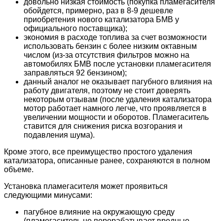
довольно низкая стоимость (покупка пламегасителя
обойдется, примерно, раз в 8-9 дешевле
приобретения нового катализатора БМВ у
официального поставщика);
экономия в расходе топлива за счет возможности
использовать бензин с более низким октавным
числом (из-за отсутствия фильтров можно на
автомобилях БМВ после установки пламегасителя
заправляться 92 бензином);
данный аналог не оказывает пагубного влияния на
работу двигателя, поэтому не стоит доверять
некоторым отзывам (после удаления катализатора
мотор работает намного легче, что проявляется в
увеличении мощности и оборотов. Пламегаситель
ставится для снижения риска возгорания и
подавления шума).
Кроме этого, все преимущество простого удаления
катализатора, описанные ранее, сохраняются в полном
объеме.
Установка пламегасителя может проявиться
следующими минусами:
пагубное влияние на окружающую среду
(пламегаситель не перерабатывает вредные