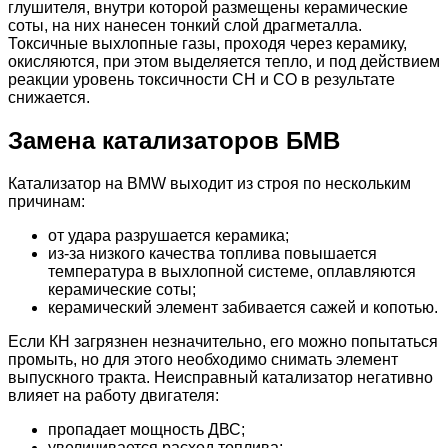
глушителя, внутри которой размещены керамические
соты, на них нанесен тонкий слой драгметалла.
Токсичные выхлопные газы, проходя через керамику,
окисляются, при этом выделяется тепло, и под действием
реакции уровень токсичности CH и CO в результате
снижается.
Замена катализаторов БМВ
Катализатор на BMW выходит из строя по нескольким
причинам:
от удара разрушается керамика;
из-за низкого качества топлива повышается
температура в выхлопной системе, оплавляются
керамические соты;
керамический элемент забивается сажей и копотью.
Если КН загрязнен незначительно, его можно попытаться
промыть, но для этого необходимо снимать элемент
выпускного тракта. Неисправный катализатор негативно
влияет на работу двигателя:
пропадает мощность ДВС;
увеличивается расход топлива;