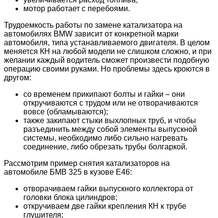
мотор работает с перебоями.
Трудоемкость работы по замене катализатора на
автомобилях BMW зависит от конкретной марки
автомобиля, типа устанавливаемого двигателя. В целом
меняется КН на любой модели не слишком сложно, и при
желании каждый водитель сможет произвести подобную
операцию своими руками. Но проблемы здесь кроются в
другом:
со временем прикипают болты и гайки – они
откручиваются с трудом или не отворачиваются
вовсе (обламываются);
также закипают стыки выхлопных труб, и чтобы
разъединить между собой элементы выпускной
системы, необходимо либо сильно нагревать
соединение, либо обрезать трубы болгаркой.
Рассмотрим пример снятия катализаторов на
автомобиле БМВ 325 в кузове Е46:
отворачиваем гайки выпускного коллектора от
головки блока цилиндров;
откручиваем две гайки крепления КН к трубе
глушителя;