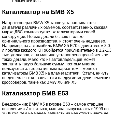
пламегаситель.
Катализатор на БМВ Х5
На кроссоверах BMW X5 также устанавливаются
двигатели различных объемов, соответственно, каждая
марка ДВС комплектуется катализаторами своей
конструкции. Новые детали бывают только
оригинального производства, и стоят очень недешево.
Например, на автомобиль BMW X5 Е70 с двигателем 3,0
л покупка каждого КН обойдется приблизительно в 1,2-1,3
тыс. долларов, а на машине установлено целый четыре
таких детали. Мало кто из автовладельцев может
заплатить такую большую сумму, поэтому многие
пользуются альтернативным вариантом – меняют
катализаторы БМВ Х5 на пламегасители. Кстати, ничуть
не дешевле стоят запчасти и на другие модели немецких
кроссоверов, такие как BMW X6 или X3.
Катализатор БМВ Е53
Внедорожник BMW X5 в кузове E53 – самое старшее
поколение «Икс пятых», машина выпускалась с 1999 по
2006 год, тем не менее, запчасти на нее стоит ничуть не