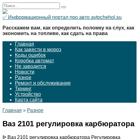
Перейти
Search
к
for:
содержанию
✅ Информационный портал про авто avtochehol.su
Расскажем вам, как определить поломку на слух, как
экономить на топливе, как сдать на права
Главная
Как завести в мороз
Коды ошибок
Коробка автомат
Не заводится
Новости
Разное
Ремонт и обслуживание
Тюнинг
Устройство
Карта сайта
Главная
»
Разное
Ваз 2101 регулировка карбюратора
ᐉ Ваз 2101 регулировка карбюратора Регулировка