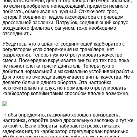
покупать. Конечно, цена этого набора не очень большая,
но если приобретете неподходящий, придется немного
побегать, обменивая на нужный. Отключаете трос,
который соединяет педаль акселератора с приводом
дроссельной заслонки. Патрубок, соединяющий корпус
воздушного фильтра с сапуном, тоже необходимо
отсоединить.
Убедитесь, что в шланге, соединяющей карбюратор с
регулятором угла опережения на трамблере, нет
разрежения. Теперь нужно отрегулировать качество
смеси. Поочередно вкручиваете винты до тех пор, пока
не начнет слегка трясти двигатель. Теперь нужно
добиться нормальной и максимально устойчивой работы.
Для этого по очереди выкручиваете винты качества. Не
делайте больше одного оборота. Эта настройка
исключительно на слух, но нормально отрегулировать
карбюратор копейки таким способом вполне возможно.
Чтобы определить, насколько хорошо произведена
настройка, откройте резко дроссельную заслонку и тут же
закройте. Если обороты набираются резко, никаких
задержек нет, то карбюратор отрегулирован правильно.
Но более точно покажет дальнейшая эксплуатация