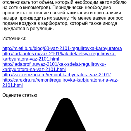
отслеживать тот объём, который необходим автомобилю
на сотню километров). Периодически необходимо
проверять состояние свечей зажигания и при наличии
нагара производить их замену. Не менее важен вопрос
подачи воздуха в карбюратор, который также иногда
нуждается в регуляции.
Источники:
http://m.etlib.ru/blog/60-vaz-2101-regulirovka-karbyuratora
http://ladaautos.ru/vaz-2101/kak-delaetsya-regulirovka-
karbyuratora-vaz-2101.html
http://ladaprofi.ru/vaz-2101/kak-sdelat-regulirovku-
karbyuratora-na-vaz-2101.html
http://vaz-remzona.ru/remont-karbyuratora-vaz-2101/
http://carextra.ru/remont/regulirovka-karbjuratora-na-vaz-
2101.html
Оцените статью