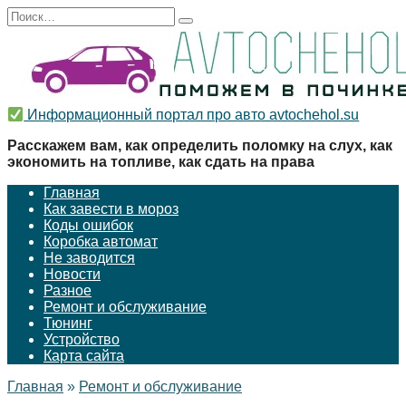
Перейти
Search
к
for:
содержанию
Информационный портал про авто avtochehol.su
Расскажем вам, как определить поломку на слух, как
экономить на топливе, как сдать на права
Главная
Как завести в мороз
Коды ошибок
Коробка автомат
Не заводится
Новости
Разное
Ремонт и обслуживание
Тюнинг
Устройство
Карта сайта
Главная
»
Ремонт и обслуживание