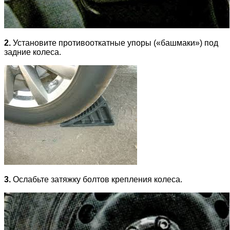
2.
Установите противооткатные упоры («башмаки») под
задние колеса.
3.
Ослабьте затяжку болтов крепления колеса.