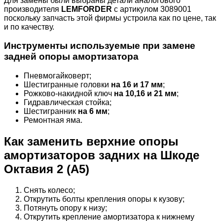
Для замены были выбраны детали аналогового
производителя
LEMFORDER
с артикулом 3089001
поскольку запчасть этой фирмы устроила как по цене, так
и по качеству.
Инструменты используемые при замене
задней опоры амортизатора
Пневмогайковерт;
Шестигранные головки
на 16 и 17 мм
;
Рожково-накидной ключ
на 10,16 и 21 мм
;
Гидравлическая стойка;
Шестигранник
на 6 мм
;
Ремонтная яма.
Как заменить верхние опоры
амортизаторов задних на Шкоде
Октавия 2 (А5)
Снять колесо;
Открутить болты крепления опоры к кузову;
Потянуть опору к низу;
Открутить крепление амортизатора к нижнему