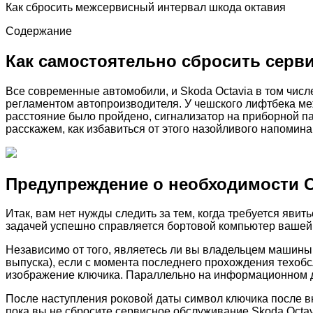
Как сбросить межсервисный интервал шкода октавия
Содержание
Как самостоятельно сбросить серви
Все современные автомобили, и Skoda Octavia в том числ
регламентом автопроизводителя. У чешского лифтбека меж
расстояние было пройдено, сигнализатор на приборной п
расскажем, как избавиться от этого назойливого напомина
Предупреждение о необходимости 
Итак, вам нет нужды следить за тем, когда требуется яв
задачей успешно справляется бортовой компьютер вашей 
Независимо от того, являетесь ли вы владельцем машины 2
выпуска), если с момента последнего прохождения техобс
изображение ключика. Параллельно на информационном д
После наступления роковой даты символ ключика после вкл
пока вы не сбросите сервисное обслуживание Skoda Octav