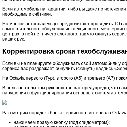
Если автомобиль на гарантии, либо вы даже по истечении
необходимые счётчики.
Но многие автовладельцы предпочитают проводить ТО само
самостоятельного обнуления инспекционного межсервисно
центрах, в ней нет ничего сложного, так что скинуть серв
ваших рук.
Корректировка срока техобслужива
Если вы не планируете обслуживать свой автомобиль у оф
сервиса вас раздражает, обнулить (скинуть) надпись «Serv
На Octavia первого (Тур), второго (А5) и третьего (А7) п
В пользовательском руководстве вас предупредят, что са
нарушения в функционировании основных систем автомоби
Рассмотрим порядок сброса сервисного интервала Octavia
нажимаем правую кнопку (под спидометром);