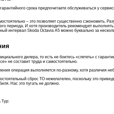
 гарантийного срока предпочитаете обслуживаться у сервис
стоятельно – это позволяет существенно сэкономить. Разу
го периода. И хотя производитель рекомендует выполнять
исный интервал Skoda Octavia А5 можно буквально за нескол
ния
ициального дилера, то есть не боитесь «слететь» с гарант
ice» не составит труда и самостоятельно.
околения операция выполняется по-разному, хотя различия н
мостоятельный сброс ТО нежелателен, поскольку это привед
ля. Нас это пугать не должно.
 Тур: