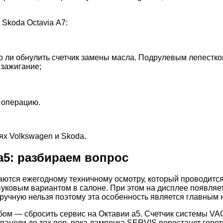
Skoda Octavia А7:
о ли обнулить счетчик замены масла. Подрулевым лепестк
зажигание;
 операцию.
ях Volkswagen и Skoda.
а5: разбираем вопрос
тся ежегодному техничному осмотру, который проводится 
уковым вариантом в салоне. При этом на дисплее появляет
 ручную нельзя поэтому эта особенность является главным
ом — сбросить сервис на Октавии а5. Счетчик системы VA
 панели до тех пор, пока лампочка SERVIS перестанет горе