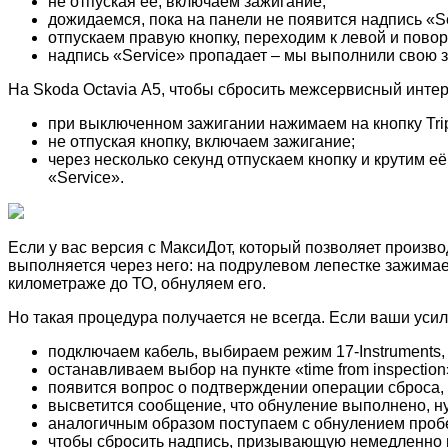
не отпуская её, включаем зажигание;
дожидаемся, пока на панели не появится надпись «Se
отпускаем правую кнопку, переходим к левой и повор
надпись «Service» пропадает – мы выполнили свою з
На Skoda Octavia А5, чтобы сбросить межсервисный инте
при выключенном зажигании нажимаем на кнопку Trip
не отпуская кнопку, включаем зажигание;
через несколько секунд отпускаем кнопку и крутим е
«Service».
Если у вас версия с МаксиДот, который позволяет произв
выполняется через него: на подрулевом лепестке зажима
километраже до ТО, обнуляем его.
Но такая процедура получается не всегда. Если ваши усил
подключаем кабель, выбираем режим 17-Instruments, 
останавливаем выбор на пункте «time from inspectio
появится вопрос о подтверждении операции сброса,
высветится сообщение, что обнуление выполнено, н
аналогичным образом поступаем с обнулением пробега 
чтобы сбросить надпись, призывающую немедленно п