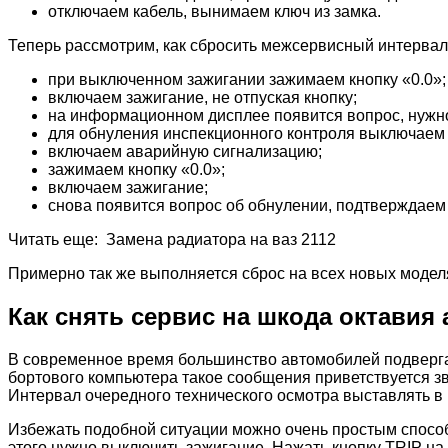
отключаем кабель, вынимаем ключ из замка.
Теперь рассмотрим, как сбросить межсервисный интервал 
при выключенном зажигании зажимаем кнопку «0.0»;
включаем зажигание, не отпуская кнопку;
на информационном дисплее появится вопрос, нужн
для обнуления инспекционного контроля выключаем 
включаем аварийную сигнализацию;
зажимаем кнопку «0.0»;
включаем зажигание;
снова появится вопрос об обнулении, подтверждаем
Читать еще: Замена радиатора на ваз 2112
Примерно так же выполняется сброс на всех новых модел
Как снять сервис на шкода октавия 
В современное время большинство автомобилей подвергаю
бортового компьютера такое сообщения приветствуется зв
Интервал очередного технического осмотра выставлять в
Избежать подобной ситуации можно очень простым способ
этого нужно выключить зажигание. Нажать кнопку TRIP на