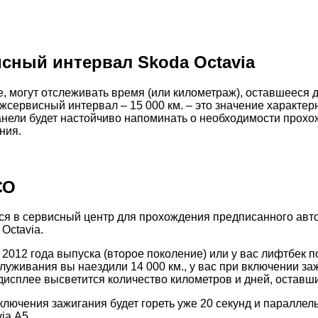
сный интервал Skoda Octavia
е, могут отслеживать время (или километраж), оставшееся 
сервисный интервал – 15 000 км. – это значение характерн
анели будет настойчиво напоминать о необходимости прох
ния.
СО
иться в сервисный центр для прохождения предписанного ав
Octavia.
012 года выпуска (второе поколение) или у вас лифтбек по
луживания вы наездили 14 000 км., у вас при включении за
исплее высветится количество километров и дней, оставш
ючения зажигания будет гореть уже 20 секунд и параллельн
ia А5.