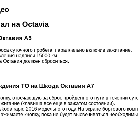
део
л на Octavia
Октавия A5
оса суточного пробега, параллельно включив зажигание.
вления надписи 15000 км.
 Октавия должен сброситься.
дения ТО на Шкода Октавия A7
ку, отвечающую за сброс пройденного пути в течении суто
жигание (клавиша все еще в зажатом состоянии).
 skoda rapid 2016 модельного года На экране бортового ко
жимаете кнопку, пока не будет высвечиваться необходимые