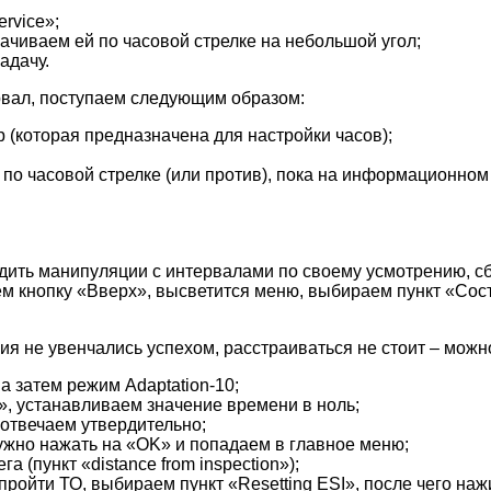
rvice»;
ачиваем ей по часовой стрелке на небольшой угол;
адачу.
рвал, поступаем следующим образом:
 (которая предназначена для настройки часов);
ё по часовой стрелке (или против), пока на информационно
одить манипуляции с интервалами по своему усмотрению, сб
ем кнопку «Вверх», высветится меню, выбираем пункт «Со
ия не увенчались успехом, расстраиваться не стоит – можн
а затем режим Adaptation-10;
n», устанавливаем значение времени в ноль;
 отвечаем утвердительно;
ужно нажать на «OK» и попадаем в главное меню;
(пункт «distance from inspection»);
ройти ТО, выбираем пункт «Resetting ESI», после чего на