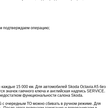
ом подтверждаем операцию;
каждые 15 000 км. Для автомобилей Skoda Octavia A5 без
ся значок гаечного ключа и английская надпись SERVICE.
 недостатком функциональности салона Skoda.
G с очередным ТО можно сбивать в ручном режиме. Для
ть. После этого включаем зажигание и поворачиваем в