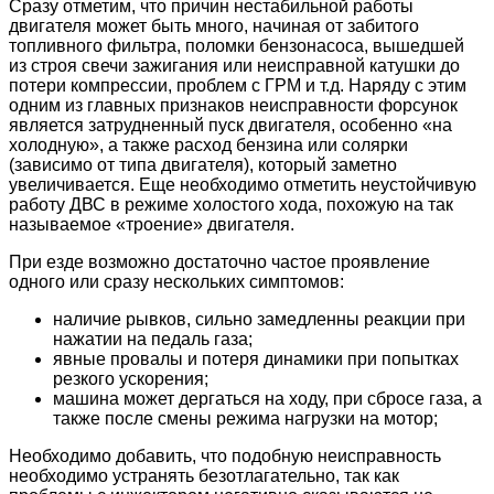
Сразу отметим, что причин нестабильной работы
двигателя может быть много, начиная от забитого
топливного фильтра, поломки бензонасоса, вышедшей
из строя свечи зажигания или неисправной катушки до
потери компрессии, проблем с ГРМ и т.д. Наряду с этим
одним из главных признаков неисправности форсунок
является затрудненный пуск двигателя, особенно «на
холодную», а также расход бензина или солярки
(зависимо от типа двигателя), который заметно
увеличивается. Еще необходимо отметить неустойчивую
работу ДВС в режиме холостого хода, похожую на так
называемое «троение» двигателя.
При езде возможно достаточно частое проявление
одного или сразу нескольких симптомов:
наличие рывков, сильно замедленны реакции при
нажатии на педаль газа;
явные провалы и потеря динамики при попытках
резкого ускорения;
машина может дергаться на ходу, при сбросе газа, а
также после смены режима нагрузки на мотор;
Необходимо добавить, что подобную неисправность
необходимо устранять безотлагательно, так как