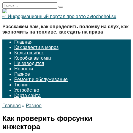
Перейти
Search
к
for:
содержанию
✅ Информационный портал про авто avtochehol.su
Расскажем вам, как определить поломку на слух, как
экономить на топливе, как сдать на права
Главная
Как завести в мороз
Коды ошибок
Коробка автомат
Не заводится
Новости
Разное
Ремонт и обслуживание
Тюнинг
Устройство
Карта сайта
Главная
»
Разное
Как проверить форсунки
инжектора