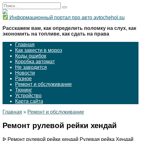
Перейти
Search
к
for:
содержанию
Информационный портал про авто avtochehol.su
Расскажем вам, как определить поломку на слух, как
экономить на топливе, как сдать на права
Главная
Как завести в мороз
Коды ошибок
Коробка автомат
Не заводится
Новости
Разное
Ремонт и обслуживание
Тюнинг
Устройство
Карта сайта
Главная
»
Ремонт и обслуживание
Ремонт рулевой рейки хендай
ᐉ Ремонт рулевой рейки хендай Рулевая рейка Хендай