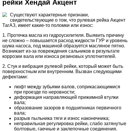
рейки Хендай Акцент
Существуют характерные признаки,
свидетельствующие о том, что рулевая рейка Акцент
ТагАЗ, имеет какие-то поломки или износ:
1. Протечка масла из гидроусилителя. Выявить причину
не сложно – повышается расход жидкости ГУР и уровень
шума насоса, под машиной образуется масляное пятно.
Возникает из-за повреждения сальников в результате
коррозии вала или износа резиновых уплотнителей.
2. Стук и вибрация рулевой рейки, который может быть
поверхностным или внутренним. Вызван следующими
дефектами:
люфт между зубьями валов, соприкасающимися
при проезде по неровности;
деформация направляющей прижимной втулки
вала;
образование зазоров в подшипниках первичного
вала;
разрыв пыльника тяги и износ наконечника;
неправильная регулировка рейки, слабо затянутые
болтовые, гаечные и заклепочные соединения.