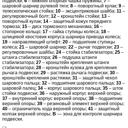
подвески;
6
– нижняя опорная чашка пружины;
7
–
шаровой шарнир рулевой тяги;
8
– поворотный кулак;
9
–
телескопическая стойка;
10
– эксцентриковая шайба;
11
–
регулировочный болт;
12
– кронштейн стойки;
13
–
поворотный кулак;
14
– защитный кожух переднего
тормоза;
15
– диск тормозного механизма;
16
–
стопорное кольцо;
17
– гайка ступицы колеса;
18
–
шлицевой хвостовик корпуса шарнира привода колеса;
19
– направляющий штифт;
20
– подшипник ступицы
колеса;
21
– шаровой шарнир;
22
– рычаг подвески;
23
–
регулировочные шайбы;
24
– стойка стабилизатора;
25
–
штанга стабилизатора;
26
– подушка штанги
стабилизатора;
27
– кронштейн крепления штанги
стабилизатора;
28
– кронштейн кузова для крепления
рычага подвески;
29
– растяжка рычага подвески;
30
–
кронштейн крепления растяжки;
31
– защитный чехол
шарового пальца;
32
– подшипник шарового пальца;
33
–
шаровой палец;
34
– корпус шарового пальца;
35
– шток
стойки подвески;
36
– наружный корпус верхней опоры;
37
– внутренний корпус верхней опоры;
38
– подшипник
верхней опоры;
39
– резиновый элемент верхней опоры;
40
– ограничитель хода верхней опоры;
41
– защитный
колпак верхней опоры;
В
— зона для контроля шарнира
подвески.