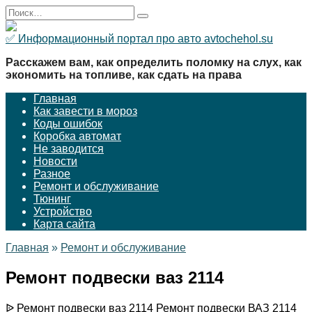
Перейти
Search
к
for:
содержанию
✅ Информационный портал про авто avtochehol.su
Расскажем вам, как определить поломку на слух, как
экономить на топливе, как сдать на права
Главная
Как завести в мороз
Коды ошибок
Коробка автомат
Не заводится
Новости
Разное
Ремонт и обслуживание
Тюнинг
Устройство
Карта сайта
Главная
»
Ремонт и обслуживание
Ремонт подвески ваз 2114
ᐉ Ремонт подвески ваз 2114 Ремонт подвески ВАЗ 2114