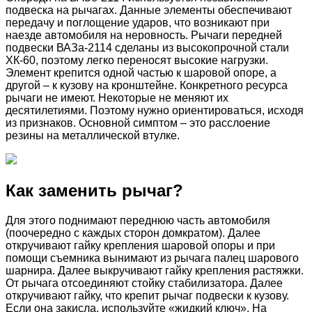
подвеска на рычагах. Данные элементы обеспечивают
передачу и поглощение ударов, что возникают при
наезде автомобиля на неровность. Рычаги передней
подвески ВАЗа-2114 сделаны из высокопрочной стали
ХК-60, поэтому легко переносят высокие нагрузки.
Элемент крепится одной частью к шаровой опоре, а
другой – к кузову на кронштейне. Конкретного ресурса
рычаги не имеют. Некоторые не меняют их
десятилетиями. Поэтому нужно ориентироваться, исходя
из признаков. Основной симптом – это расслоение
резины на металлической втулке.
Как заменить рычаг?
Для этого поднимают переднюю часть автомобиля
(поочередно с каждых сторон домкратом). Далее
откручивают гайку крепления шаровой опоры и при
помощи съемника вынимают из рычага палец шарового
шарнира. Далее выкручивают гайку крепления растяжки.
От рычага отсоединяют стойку стабилизатора. Далее
откручивают гайку, что крепит рычаг подвески к кузову.
Если она закисла, используйте «жидкий ключ». На