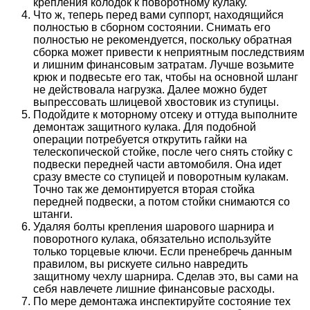
крепления колодок к поворотному кулаку.
Что ж, теперь перед вами суппорт, находящийся
полностью в сборном состоянии. Снимать его
полностью не рекомендуется, поскольку обратная
сборка может привести к неприятным последствиям
и лишним финансовым затратам. Лучше возьмите
крюк и подвесьте его так, чтобы на основной шланг
не действовала нагрузка. Далее можно будет
выпрессовать шлицевой хвостовик из ступицы.
Подойдите к моторному отсеку и оттуда выполните
демонтаж защитного кулака. Для подобной
операции потребуется открутить гайки на
телескопической стойке, после чего снять стойку с
подвески передней части автомобиля. Она идет
сразу вместе со ступицей и поворотным кулакам.
Точно так же демонтируется вторая стойка
передней подвески, а потом стойки снимаются со
штанги.
Удаляя болты крепления шарового шарнира и
поворотного кулака, обязательно используйте
только торцевые ключи. Если пренебречь данным
правилом, вы рискуете сильно навредить
защитному чехлу шарнира. Сделав это, вы сами на
себя навлечете лишние финансовые расходы.
По мере демонтажа инспектируйте состояние тех