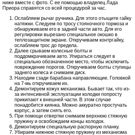
ниже вместе с фото. С ее помощью владелец Лада
Приора справятся со всей процедурой за час.
Ослабляем рычаг ручника. Для этого отыщите гайку
натяжки. Следуем по тросу стояночного тормоза и
обнаруживаем его в задней части авто. Для его
регулировки вырезано специальное окошко в
теплозащитном экране. Откручиваем контргайку,
ослабляем трос до предела.
Далее срываем колесные болты и
поддомкрачиваем авто. Упираться следует в
специально обозначенное место, чтобы исключить
повреждение порогов. Откручиваем болты ступицы
заднего колеса и снимаем диск.
Находим сзади барабана направляющие. Головкой
на 7-мь откручиваем их.
Демонтируем кожух механизма. Бывает так, что из-
за интенсивной эксплуатации колодки попросту
прикипают к внешней части. В этом случае
понадобится киянка. Можно аккуратно простучать
корпус, а затем снять его.
При помощи отвертки снимаем верхнюю стяжную
пружину и освобождаем концы колодок.
Демонтируем специальную распорную планку.
Убираем нижнюю стяжную пружину из механизма