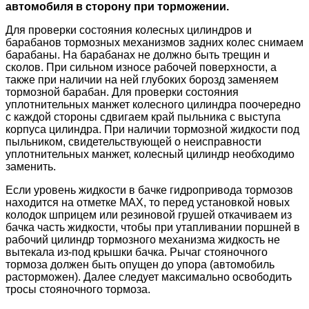
автомобиля в сторону при торможении.
Для проверки состояния колесных цилиндров и
барабанов тормозных механизмов задних колес снимаем
барабаны. На барабанах не должно быть трещин и
сколов. При сильном износе рабочей поверхности, а
также при наличии на ней глубоких борозд заменяем
тормозной барабан. Для проверки состояния
уплотнительных манжет колесного цилиндра поочередно
с каждой стороны сдвигаем край пыльника с выступа
корпуса цилиндра. При наличии тормозной жидкости под
пыльником, свидетельствующей о неисправности
уплотнительных манжет, колесный цилиндр необходимо
заменить.
Если уровень жидкости в бачке гидропривода тормозов
находится на отметке MAX, то перед установкой новых
колодок шприцем или резиновой грушей откачиваем из
бачка часть жидкости, чтобы при утапливании поршней в
рабочий цилиндр тормозного механизма жидкость не
вытекала из-под крышки бачка. Рычаг стояночного
тормоза должен быть опущен до упора (автомобиль
расторможен). Далее следует максимально освободить
тросы стояночного тормоза.