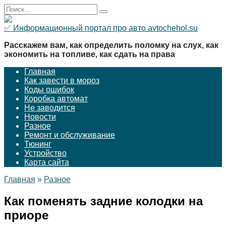
Перейти
Search
к
for:
содержанию
✅ Информационный портал про авто avtochehol.su
Расскажем вам, как определить поломку на слух, как
экономить на топливе, как сдать на права
Главная
Как завести в мороз
Коды ошибок
Коробка автомат
Не заводится
Новости
Разное
Ремонт и обслуживание
Тюнинг
Устройство
Карта сайта
Главная
»
Разное
Как поменять задние колодки на
приоре