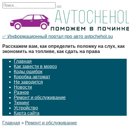
Перейти
Search
к
for:
содержанию
✅ Информационный портал про авто avtochehol.su
Расскажем вам, как определить поломку на слух, как
экономить на топливе, как сдать на права
Главная
Как завести в мороз
Коды ошибок
Коробка автомат
Не заводится
Новости
Разное
Ремонт и обслуживание
Тюнинг
Устройство
Карта сайта
Главная
»
Ремонт и обслуживание