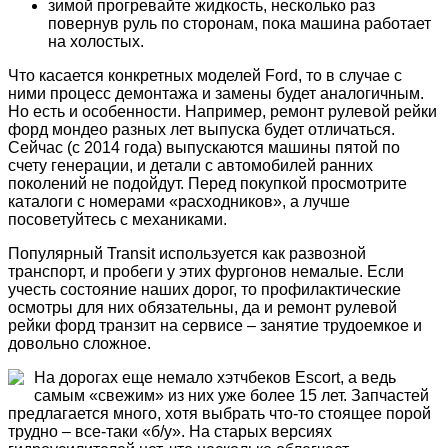
зимой прогревайте жидкость, несколько раз
повернув руль по сторонам, пока машина работает
на холостых.
Что касается конкретных моделей Ford, то в случае с
ними процесс демонтажа и замены будет аналогичным.
Но есть и оcобенности. Например, ремонт рулевой рейки
форд мондео разных лет выпуска будет отличаться.
Сейчас (с 2014 года) выпускаются машины пятой по
счету генерации, и детали с автомобилей ранних
поколений не подойдут. Перед покупкой просмотрите
каталоги с номерами «расходников», а лучше
посоветуйтесь с механиками.
Популярный Transit используется как развозной
транспорт, и пробеги у этих фургонов немалые. Если
учесть состояние наших дорог, то профилактические
осмотры для них обязательны, да и ремонт рулевой
рейки форд транзит на сервисе – занятие трудоемкое и
довольно сложное.
На дорогах еще немало хэтчбеков Escort, а ведь
самым «свежим» из них уже более 15 лет. Запчастей
предлагается много, хотя выбрать что-то стоящее порой
трудно – все-таки «б/у». На старых версиях