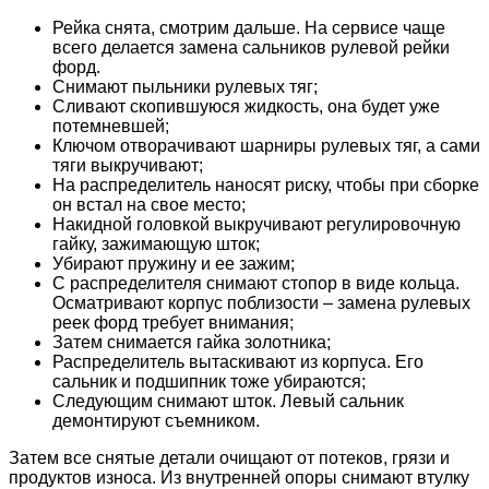
Рейка снята, смотрим дальше. На сервисе чаще
всего делается замена сальников рулевой рейки
форд.
Cнимают пыльники рулевых тяг;
Сливают скопившуюся жидкость, она будет уже
потемневшей;
Ключом отворачивают шарниры рулевых тяг, а сами
тяги выкручивают;
На распределитель наносят риску, чтобы при сборке
он встал на свое место;
Накидной головкой выкручивают регулировочную
гайку, зажимающую шток;
Убирают пружину и ее зажим;
С распределителя снимают стопор в виде кольца.
Осматривают корпус поблизости – замена рулевых
реек форд требует внимания;
Затем снимается гайка золотника;
Распределитель вытаскивают из корпуса. Его
сальник и подшипник тоже убираются;
Следующим снимают шток. Левый сальник
демонтируют съемником.
Затем все снятые детали очищают от потеков, грязи и
продуктов износа. Из внутренней опоры снимают втулку