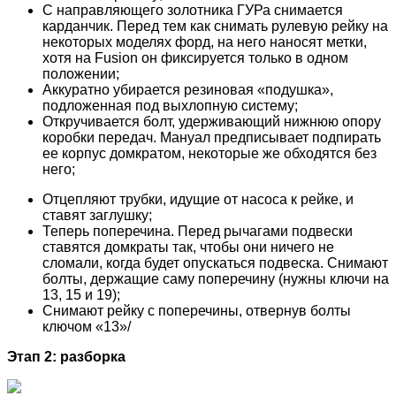
С направляющего золотника ГУРа снимается
карданчик. Перед тем как снимать рулевую рейку на
некоторых моделях форд, на него наносят метки,
хотя на Fusion он фиксируется только в одном
положении;
Аккуратно убирается резиновая «подушка»,
подложенная под выхлопную систему;
Откручивается болт, удерживающий нижнюю опору
коробки передач. Мануал предписывает подпирать
ее корпус домкратом, некоторые же обходятся без
него;
Отцепляют трубки, идущие от насоса к рейке, и
ставят заглушку;
Теперь поперечина. Перед рычагами подвески
ставятся домкраты так, чтобы они ничего не
сломали, когда будет опускаться подвеска. Снимают
болты, держащие саму поперечину (нужны ключи на
13, 15 и 19);
Снимают рейку с поперечины, отвернув болты
ключом «13»/
Этап 2: разборка