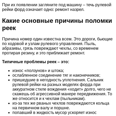
При их появлении загляните под машину – течь рулевой
рейки форд означает одно: ремонт назрел.
Какие основные причины поломки
реек
Причина номер один известна всем. Это дороги, бьющие
по ходовой и узлам рулевого управления. Пыль,
абразивы, грязь повреждают чехлы, со временем
протирая резину, и это приближает ремонт.
Типичные проблемы реек – это:
износ «ползунов» и штока;
ослабленное соединение тяг и наконечников;
пришедшие в негодность уплотнения. Сальник
рулевой рейки на разных моделях форда при
аккуратном стиле вождения «ходит» долго, чего не
скажешь об агрессивной манере передвижения. То
же относится и к чехлам (пыльникам).
из-за тех же рваных чехлов повреждаются кольца
на первичном валу и поршне.
попавший в жидкость мусор ускоряет износ