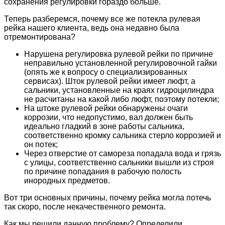
сохранения регулировки гораздо больше.
Теперь разберемся, почему все же потекла рулевая
рейка нашего клиента, ведь она недавно была
отремонтирована?
Нарушена регулировка рулевой рейки по причине
неправильно установленной регулировочной гайки
(опять же к вопросу о специализированных
сервисах). Шток рулевой рейки имеет люфт, а
сальники, установленные на краях гидроцилиндра
не расчитаны на какой либо люфт, поэтому потекли;
На штоке рулевой рейки обнаружены очаги
коррозии, что недопустимо, вал должен быть
идеально гладкий в зоне работы сальника,
соответственно кромку сальника стерло коррозией и
он потек;
Через отверстие от самореза попадала вода и грязь
с улицы, соответственно сальники вышли из строя
по причине попадания в рабочую полость
инородных предметов.
Вот три основных причины, почему рейка могла потечь
так скоро, после некачественного ремонта.
Как мы решили данную проблему? Определили