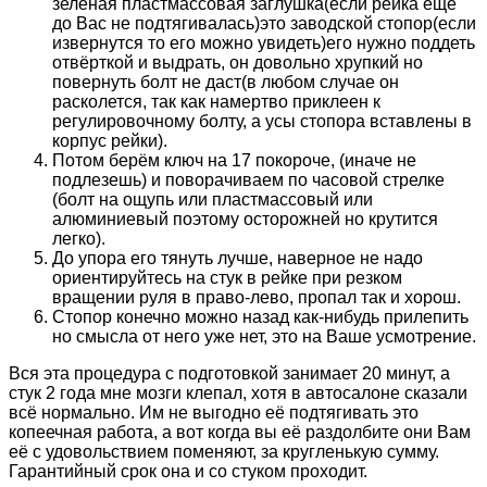
зелёная пластмассовая заглушка(если рейка ещё
до Вас не подтягивалась)это заводской стопор(если
извернутся то его можно увидеть)его нужно поддеть
отвёрткой и выдрать, он довольно хрупкий но
повернуть болт не даст(в любом случае он
расколется, так как намертво приклеен к
регулировочному болту, а усы стопора вставлены в
корпус рейки).
Потом берём ключ на 17 покороче, (иначе не
подлезешь) и поворачиваем по часовой стрелке
(болт на ощупь или пластмассовый или
алюминиевый поэтому осторожней но крутится
легко).
До упора его тянуть лучше, наверное не надо
ориентируйтесь на стук в рейке при резком
вращении руля в право-лево, пропал так и хорош.
Стопор конечно можно назад как-нибудь прилепить
но смысла от него уже нет, это на Ваше усмотрение.
Вся эта процедура с подготовкой занимает 20 минут, а
стук 2 года мне мозги клепал, хотя в автосалоне сказали
всё нормально. Им не выгодно её подтягивать это
копеечная работа, а вот когда вы её раздолбите они Вам
её с удовольствием поменяют, за кругленькую сумму.
Гарантийный срок она и со стуком проходит.