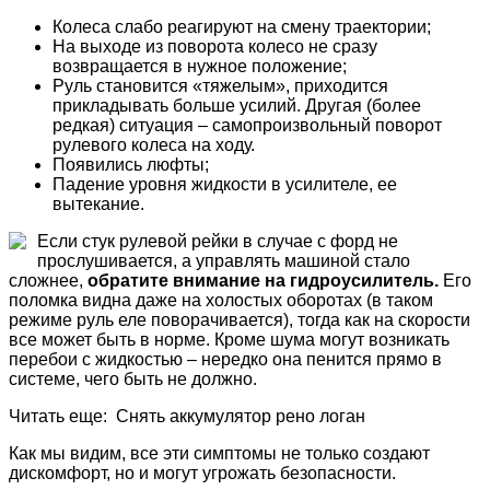
Колеса слабо реагируют на смену траектории;
На выходе из поворота колесо не сразу
возвращается в нужное положение;
Руль становится «тяжелым», приходится
прикладывать больше усилий. Другая (более
редкая) ситуация – самопроизвольный поворот
рулевого колеса на ходу.
Появились люфты;
Падение уровня жидкости в усилителе, ее
вытекание.
Если стук рулевой рейки в случае с форд не
прослушивается, а управлять машиной стало
сложнее,
обратите внимание на гидроусилитель.
Его
поломка видна даже на холостых оборотах (в таком
режиме руль еле поворачивается), тогда как на скорости
все может быть в норме. Кроме шума могут возникать
перебои с жидкостью – нередко она пенится прямо в
системе, чего быть не должно.
Читать еще: Снять аккумулятор рено логан
Как мы видим, все эти симптомы не только создают
дискомфорт, но и могут угрожать безопасности.