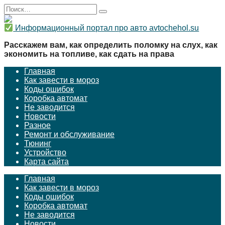
Перейти
Search
к
for:
содержанию
Информационный портал про авто avtochehol.su
Расскажем вам, как определить поломку на слух, как
экономить на топливе, как сдать на права
Главная
Как завести в мороз
Коды ошибок
Коробка автомат
Не заводится
Новости
Разное
Ремонт и обслуживание
Тюнинг
Устройство
Карта сайта
Главная
Как завести в мороз
Коды ошибок
Коробка автомат
Не заводится
Новости