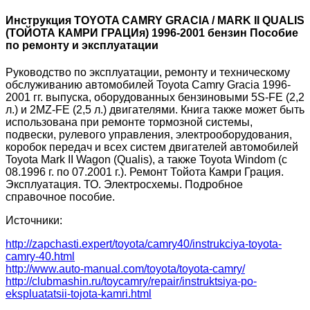
Инструкция TOYOTA CAMRY GRACIA / MARK II QUALIS
(ТОЙОТА КАМРИ ГРАЦИя) 1996-2001 бензин Пособие
по ремонту и эксплуатации
Руководство по эксплуатации, ремонту и техническому
обслуживанию автомобилей Toyota Camry Gracia 1996-
2001 гг. выпуска, оборудованных бензиновыми 5S-FE (2,2
л.) и 2MZ-FE (2,5 л.) двигателями. Книга также может быть
использована при ремонте тормозной системы,
подвески, рулевого управления, электрооборудования,
коробок передач и всех систем двигателей автомобилей
Toyota Mark II Wagon (Qualis), а также Toyota Windom (с
08.1996 г. по 07.2001 г.). Ремонт Тойота Камри Грация.
Эксплуатация. ТО. Электросхемы. Подробное
справочное пособие.
Источники:
http://zapchasti.expert/toyota/camry40/instrukciya-toyota-
camry-40.html
http://www.auto-manual.com/toyota/toyota-camry/
http://clubmashin.ru/toycamry/repair/instruktsiya-po-
ekspluatatsii-tojota-kamri.html