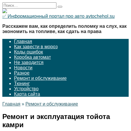
Перейти
Search
к
for:
содержанию
✅ Информационный портал про авто avtochehol.su
Расскажем вам, как определить поломку на слух, как
экономить на топливе, как сдать на права
Главная
Как завести в мороз
Коды ошибок
Коробка автомат
Не заводится
Новости
Разное
Ремонт и обслуживание
Тюнинг
Устройство
Карта сайта
Главная
»
Ремонт и обслуживание
Ремонт и эксплуатация тойота
камри