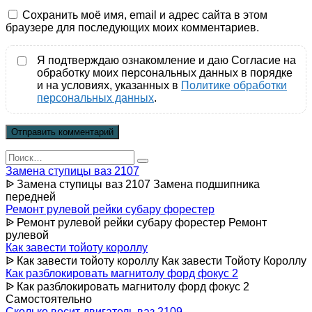
Сохранить моё имя, email и адрес сайта в этом
браузере для последующих моих комментариев.
Я подтверждаю ознакомление и даю Согласие на
обработку моих персональных данных в порядке
и на условиях, указанных в
Политике обработки
персональных данных
.
Search
for:
Замена ступицы ваз 2107
ᐉ Замена ступицы ваз 2107 Замена подшипника
передней
Ремонт рулевой рейки субару форестер
ᐉ Ремонт рулевой рейки субару форестер Ремонт
рулевой
Как завести тойоту короллу
ᐉ Как завести тойоту короллу Как завести Тойоту Короллу
Как разблокировать магнитолу форд фокус 2
ᐉ Как разблокировать магнитолу форд фокус 2
Самостоятельно
Сколько весит двигатель ваз 2109