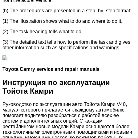
from the actual vehicle.
(h) The procedures are presented in a step–by–step format:
(1) The illustration shows what to do and where to do it.
(2) The task heading tells what to do.
(3) The detailed text tells how to perform the task and gives
other information such as specifications and warnings.
Toyota Camry service and repair manuals
Инструкция по эксплуатации
Тойота Камри
Руководство по эксплуатации авто Тойота Камри V40,
мануал которого прилагается к каждому автомобилю,
помогает водителю разобраться с работой всех её
систем и дополнительных опций. С каждым
рестайлингом новые модели Камри оснащаются более
технологичными электронными помощниками и новыми
опциями, имеющими несколько режимов работы, их