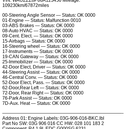
VIN: WAUZZZ8P66A123456 Mileage:
109230km/67872miles
00-Steering Angle Sensor — Status: OK 0000
01-Engine — Status: Malfunction 0010
03-ABS Brakes — Status: OK 0000
08-Auto HVAC — Status: OK 0000
09-Cent. Elect. — Status: OK 0000
15-Airbags — Status: OK 0000
16-Steering wheel — Status: OK 0000
17-Instruments — Status: OK 0000
19-CAN Gateway — Status: OK 0000
25-Immobilizer — Status: OK 0000
42-Door Elect, Driver — Status: OK 0000
44-Steering Assist — Status: OK 0000
46-Central Conv. — Status: OK 0000
52-Door Elect, Pass. — Status: OK 0000
62-Door,Rear Left — Status: OK 0000
72-Door, Rear Right — Status: OK 0000
76-Park Assist — Status: OK 0000
7D-Aux. Heat — Status: OK 0000
——————————————————————————-
Address 01: Engine Labels: 03G-906-016-BKC.lbl
Part No SW: 03G 906 016 CC HW: 028 101 183 2
Component: R4 1,9L EDC G000SG 6231