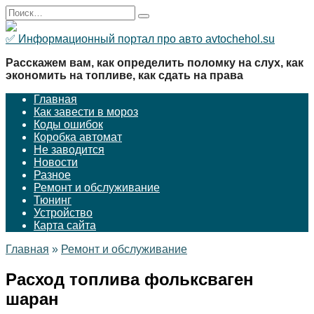
Перейти
Search
к
for:
содержанию
✅ Информационный портал про авто avtochehol.su
Расскажем вам, как определить поломку на слух, как
экономить на топливе, как сдать на права
Главная
Как завести в мороз
Коды ошибок
Коробка автомат
Не заводится
Новости
Разное
Ремонт и обслуживание
Тюнинг
Устройство
Карта сайта
Главная
»
Ремонт и обслуживание
Расход топлива фольксваген
шаран