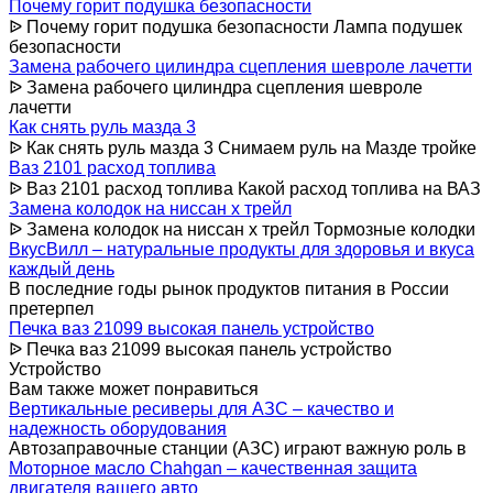
Почему горит подушка безопасности
ᐉ Почему горит подушка безопасности Лампа подушек
безопасности
Замена рабочего цилиндра сцепления шевроле лачетти
ᐉ Замена рабочего цилиндра сцепления шевроле
лачетти
Как снять руль мазда 3
ᐉ Как снять руль мазда 3 Снимаем руль на Мазде тройке
Ваз 2101 расход топлива
ᐉ Ваз 2101 расход топлива Какой расход топлива на ВАЗ
Замена колодок на ниссан х трейл
ᐉ Замена колодок на ниссан х трейл Тормозные колодки
ВкусВилл – натуральные продукты для здоровья и вкуса
каждый день
В последние годы рынок продуктов питания в России
претерпел
Печка ваз 21099 высокая панель устройство
ᐉ Печка ваз 21099 высокая панель устройство
Устройство
Вам также может понравиться
Вертикальные ресиверы для АЗС – качество и
надежность оборудования
Автозаправочные станции (АЗС) играют важную роль в
Моторное масло Chahgan – качественная защита
двигателя вашего авто