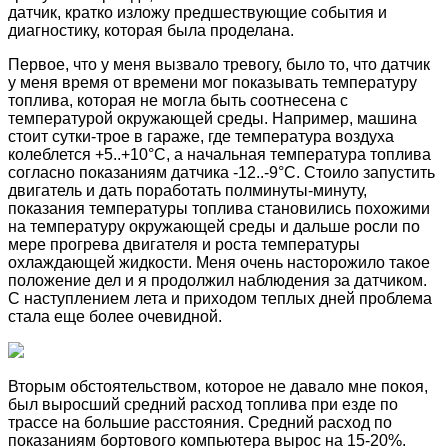
датчик, кратко изложу предшествующие события и
диагностику, которая была проделана.
Первое, что у меня вызвало тревогу, было то, что датчик
у меня время от времени мог показывать температуру
топлива, которая не могла быть соотнесена с
температурой окружающей среды. Например, машина
стоит сутки-трое в гараже, где температура воздуха
колеблется +5..+10°C, а начальная температура топлива
согласно показаниям датчика -12..-9°C. Стоило запустить
двигатель и дать поработать полминуты-минуту,
показания температуры топлива становились похожими
на температуру окружающей среды и дальше росли по
мере прогрева двигателя и роста температуры
охлаждающей жидкости. Меня очень насторожило такое
положение дел и я продолжил наблюдения за датчиком.
С наступлением лета и приходом теплых дней проблема
стала еще более очевидной.
Вторым обстоятельством, которое не давало мне покоя,
был выросший средний расход топлива при езде по
трассе на большие расстояния. Средний расход по
показаниям бортового компьютера вырос на 15-20%.