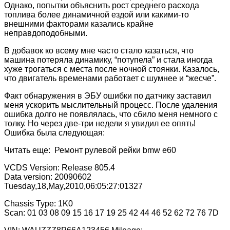
Однако, попытки объяснить рост среднего расхода
топлива более динамичной ездой или какими-то
внешними факторами казались крайне
неправдоподобными.
В добавок ко всему мне часто стало казаться, что
машина потеряла динамику, “потупела” и стала иногда
хуже трогаться с места после ночной стоянки. Казалось,
что двигатель временами работает с шумнее и “жесче”.
Факт обнаружения в ЭБУ ошибки по датчику заставил
меня ускорить мыслительный процесс. После удаления
ошибка долго не появлялась, что сбило меня немного с
толку. Но через две-три недели я увидил ее опять!
Ошибка была следующая:
Читать еще: Ремонт рулевой рейки bmw e60
VCDS Version: Release 805.4
Data version: 20090602
Tuesday,18,May,2010,06:05:27:01327
Chassis Type: 1K0
Scan: 01 03 08 09 15 16 17 19 25 42 44 46 52 62 72 76 7D