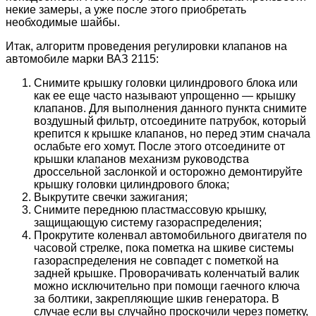
некие замеры, а уже после этого приобретать
необходимые шайбы.
Итак, алгоритм проведения регулировки клапанов на
автомобиле марки ВАЗ 2115:
Снимите крышку головки цилиндрового блока или
как ее еще часто называют упрощенно — крышку
клапанов. Для выполнения данного пункта снимите
воздушный фильтр, отсоедините патрубок, который
крепится к крышке клапанов, но перед этим сначала
ослабьте его хомут. После этого отсоедините от
крышки клапанов механизм руководства
дроссельной заслонкой и осторожно демонтируйте
крышку головки цилиндрового блока;
Выкрутите свечки зажигания;
Снимите переднюю пластмассовую крышку,
защищающую систему газораспределения;
Прокрутите коленвал автомобильного двигателя по
часовой стрелке, пока пометка на шкиве системы
газораспределения не совпадет с пометкой на
задней крышке. Проворачивать коленчатый валик
можно исключительно при помощи гаечного ключа
за болтики, закрепляющие шкив генератора. В
случае если вы случайно проскочили через пометку,