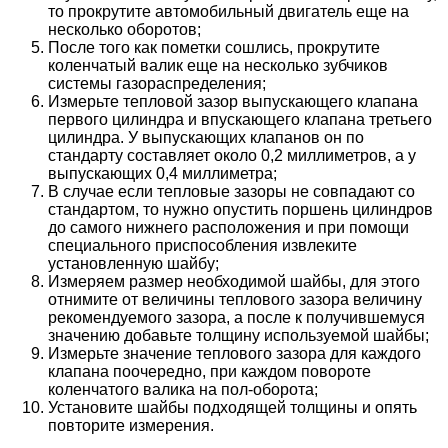
то прокрутите автомобильный двигатель еще на
несколько оборотов;
После того как пометки сошлись, прокрутите
коленчатый валик еще на несколько зубчиков
системы газораспределения;
Измерьте тепловой зазор выпускающего клапана
первого цилиндра и впускающего клапана третьего
цилиндра. У выпускающих клапанов он по
стандарту составляет около 0,2 миллиметров, а у
выпускающих 0,4 миллиметра;
В случае если тепловые зазоры не совпадают со
стандартом, то нужно опустить поршень цилиндров
до самого нижнего расположения и при помощи
специального приспособления извлеките
установленную шайбу;
Измеряем размер необходимой шайбы, для этого
отнимите от величины теплового зазора величину
рекомендуемого зазора, а после к получившемуся
значению добавьте толщину используемой шайбы;
Измерьте значение теплового зазора для каждого
клапана поочередно, при каждом повороте
коленчатого валика на пол-оборота;
Установите шайбы подходящей толщины и опять
повторите измерения.