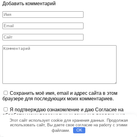
Добавить комментарий
Имя
*
Email
*
Сайт
Комментарий
Сохранить моё имя, email и адрес сайта в этом
браузере для последующих моих комментариев.
Я подтверждаю ознакомление и даю Согласие на
обработку моих персональных данных в порядке и на
Этот сайт использует cookie для хранения данных. Продолжая
условиях, указанных в
Политике обработки
использовать сайт, Вы даете свое согласие на работу с этими
персональных данных
.
файлами.
OK