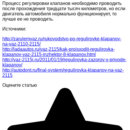
Процесс регулировки клапанов необходимо проводить
после прохождения тридцати тысяч километров, но если
двигатель автомобиля нормально функционирует, то
лучше ее не проводить.
Источники:
http://zarulemvaz.ru/rukovodstvo-po-regulirovke-klapanov-
na-vaz-2110-2115/
http://ladaautos.ru/vaz-2115/kak-proisxodit-regulirovka-
klapanov-vaz-2115-inzhektor-8-klapanov.html
http://vaz-2115i.ru/2011/01/19/regulirovka-zazorov-v-privode-
klapanov/
http://autodont.ru/final-system/regulirovka-klapanov-na-vaz-
2115
Оцените статью