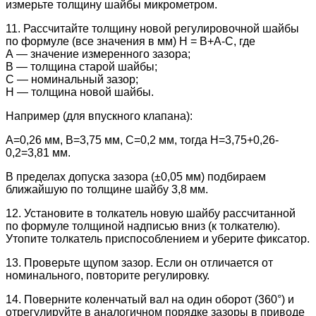
измерьте толщину шайбы микрометром.
11. Рассчитайте толщину новой регулировочной шайбы
по формуле (все значения в мм) Н = В+А-С, где
А — значение измеренного зазора;
В — толщина старой шайбы;
С — номинальный зазор;
Н — толщина новой шайбы.
Например (для впускного клапана):
А=0,26 мм, В=3,75 мм, С=0,2 мм, тогда Н=3,75+0,26-
0,2=3,81 мм.
В пределах допуска зазора (±0,05 мм) подбираем
ближайшую по толщине шайбу 3,8 мм.
12. Установите в толкатель новую шайбу рассчитанной
по формуле толщиной надписью вниз (к толкателю).
Утопите толкатель приспособлением и уберите фиксатор.
13. Проверьте щупом зазор. Если он отличается от
номинального, повторите регулировку.
14. Поверните коленчатый вал на один оборот (360°) и
отрегулируйте в аналогичном порядке зазоры в приводе