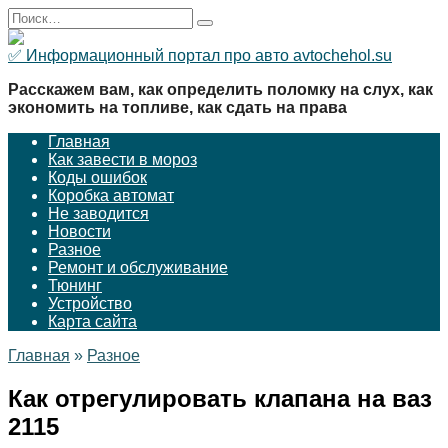
Перейти
Search
к
for:
содержанию
✅ Информационный портал про авто avtochehol.su
Расскажем вам, как определить поломку на слух, как
экономить на топливе, как сдать на права
Главная
Как завести в мороз
Коды ошибок
Коробка автомат
Не заводится
Новости
Разное
Ремонт и обслуживание
Тюнинг
Устройство
Карта сайта
Главная
»
Разное
Как отрегулировать клапана на ваз
2115