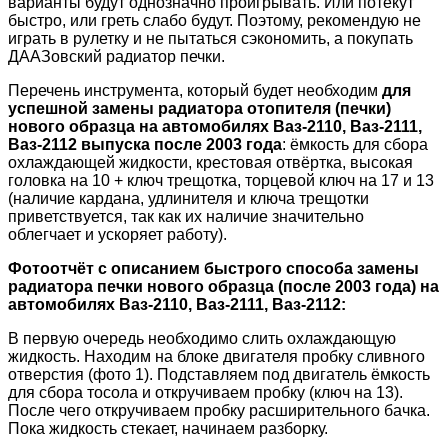
варианты будут однозначно проигрывать. Или потекут
быстро, или греть слабо будут. Поэтому, рекомендую не
играть в рулетку и не пытаться сэкономить, а покупать
ДААЗовский радиатор печки.
Перечень инструмента, который будет необходим
для
успешной замены радиатора отопителя (печки)
нового образца на автомобилях Ваз-2110, Ваз-2111,
Ваз-2112 выпуска после 2003 года
: ёмкость для сбора
охлаждающей жидкости, крестовая отвёртка, высокая
головка на 10 + ключ трещотка, торцевой ключ на 17 и 13
(наличие кардана, удлинителя и ключа трещотки
приветствуется, так как их наличие значительно
облегчает и ускоряет работу).
Фотоотчёт с описанием быстрого способа замены
радиатора печки нового образца (после 2003 года) на
автомобилях Ваз-2110, Ваз-2111, Ваз-2112:
В первую очередь необходимо слить охлаждающую
жидкость. Находим на блоке двигателя пробку сливного
отверстия (фото 1). Подставляем под двигатель ёмкость
для сбора тосола и откручиваем пробку (ключ на 13).
После чего откручиваем пробку расширительного бачка.
Пока жидкость стекает, начинаем разборку.