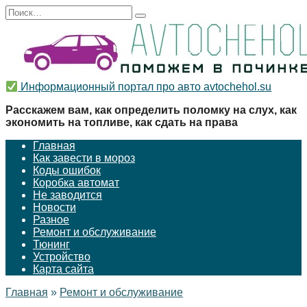
Перейти
Search
к
for:
содержанию
Информационный портал про авто avtochehol.su
Расскажем вам, как определить поломку на слух, как
экономить на топливе, как сдать на права
Главная
Как завести в мороз
Коды ошибок
Коробка автомат
Не заводится
Новости
Разное
Ремонт и обслуживание
Тюнинг
Устройство
Карта сайта
Главная
»
Ремонт и обслуживание