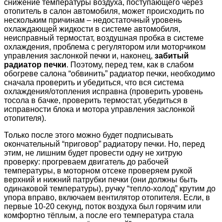
снижение температуры воздуха, поступающего через
отопитель в салон автомобиля, может происходить по
нескольким причинам – недостаточный уровень
охлаждающей жидкости в системе автомобиля,
неисправный термостат, воздушная пробка в системе
охлаждения, проблема с регулятором или моторчиком
управления заслонкой печки и, наконец,
забитый
радиатор печки
. Поэтому, перед тем, как в слабом
обогреве салона “обвинить” радиатор печки, необходимо
сначала проверить и убедиться, что вся система
охлаждения/отопления исправна (проверить уровень
тосола в бачке, проверить термостат, убедиться в
исправности блока и мотора управления заслонкой
отопителя).
Только после этого можно будет подписывать
окончательный “приговор” радиатору печки. Но, перед
этим, не лишним будет провести одну не хитрую
проверку: прогреваем двигатель до рабочей
температуры, в моторном отсеке проверяем рукой
верхний и нижний патрубки печки (они должны быть
одинаковой температуры), ручку “тепло-холод” крутим до
упора вправо, включаем вентилятор отопителя. Если, в
первые 10-20 секунд, поток воздуха был горячим или
комфортно тёплым, а после его температура стала