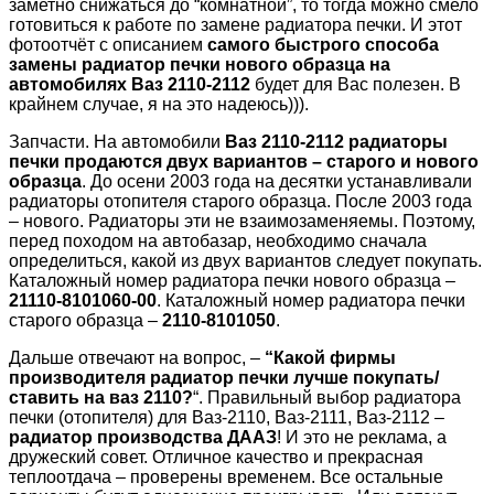
заметно снижаться до “комнатной”, то тогда можно смело
готовиться к работе по замене радиатора печки. И этот
фотоотчёт с описанием
самого быстрого способа
замены радиатор печки нового образца на
автомобилях Ваз 2110-2112
будет для Вас полезен. В
крайнем случае, я на это надеюсь))).
Запчасти. На автомобили
Ваз 2110-2112 радиаторы
печки продаются двух вариантов – старого и нового
образца
. До осени 2003 года на десятки устанавливали
радиаторы отопителя старого образца. После 2003 года
– нового. Радиаторы эти не взаимозаменяемы. Поэтому,
перед походом на автобазар, необходимо сначала
определиться, какой из двух вариантов следует покупать.
Каталожный номер радиатора печки нового образца –
21110-8101060-00
. Каталожный номер радиатора печки
старого образца –
2110-8101050
.
Дальше отвечают на вопрос, –
“Какой фирмы
производителя радиатор печки лучше покупать/
ставить на ваз 2110?
“. Правильный выбор радиатора
печки (отопителя) для Ваз-2110, Ваз-2111, Ваз-2112 –
радиатор производства ДААЗ
! И это не реклама, а
дружеский совет. Отличное качество и прекрасная
теплоотдача – проверены временем. Все остальные