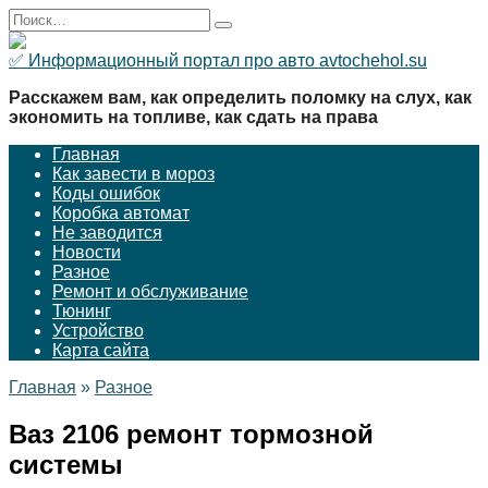
Перейти
Search
к
for:
содержанию
✅ Информационный портал про авто avtochehol.su
Расскажем вам, как определить поломку на слух, как
экономить на топливе, как сдать на права
Главная
Как завести в мороз
Коды ошибок
Коробка автомат
Не заводится
Новости
Разное
Ремонт и обслуживание
Тюнинг
Устройство
Карта сайта
Главная
»
Разное
Ваз 2106 ремонт тормозной
системы