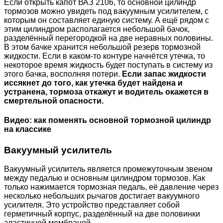
Если открыть капот ВАЗ 2106, то основной цилиндр
тормозов можно увидеть под вакуумным усилителем, с
которым он составляет единую систему. А ещё рядом с
этим цилиндром располагается небольшой бачок,
разделённый перегородкой на две неравных половины.
В этом бачке хранится небольшой резерв тормозной
жидкости. Если в каком-то контуре начнётся утечка, то
некоторое время жидкость будет поступать в систему из
этого бачка, восполняя потери.
Если запас жидкости
иссякнет до того, как утечка будет найдена и
устранена, тормоза откажут и водитель окажется в
смертельной опасности.
Видео: как поменять основной тормозной цилиндр
на классике
Вакуумный усилитель
Вакуумный усилитель является промежуточным звеном
между педалью и основным цилиндром тормозов. Как
только нажимается тормозная педаль, её давление через
несколько небольших рычагов достигает вакуумного
усилителя. Это устройство представляет собой
герметичный корпус, разделённый на две половинки
эластичной мембраной.