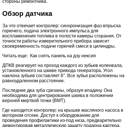
стороны ремонтника.
Обзор датчика
За что отвечает контролер: синхронизация фаз впрыска
горючего, подача электронного импульса для
воспламенения топлива в полости камеры сгорания. От
точности работы измерительного прибора зависит
своевременность подачи горючей смеси в цилиндры.
Читать еще: Как снять панель на дэу нексия
ДПКВ реагирует на проход каждого из зубьев коленвала,
установленного на шкиве привода генератора. Угол
наклона зубьев составляет 6°. Все зубья расположены на
равноудаленном расстоянии.
Последние два зуба срезаны, образуя впадину. Она
необходима для центрирования шкива в положении
верхней мертвой точки (ВМТ).
Где находится контролер: на крышке масляного насоса в
моторном отсеке. Доступ к оборудованию для
проведения профилактики из-под низа, предварительно
демонтировав металлическую защиту поддона картера.