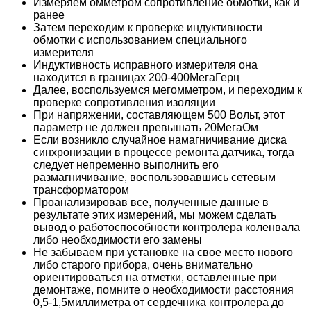
Измеряем омметром сопротивление обмотки, как и
ранее
Затем переходим к проверке индуктивности
обмотки с использованием специального
измерителя
Индуктивность исправного измерителя она
находится в границах 200-400МегаГерц
Далее, воспользуемся мегомметром, и переходим к
проверке сопротивления изоляции
При напряжении, составляющем 500 Вольт, этот
параметр не должен превышать 20МегаОм
Если возникло случайное намагничивание диска
синхронизации в процессе ремонта датчика, тогда
следует непременно выполнить его
размагничивание, воспользовавшись сетевым
трансформатором
Проанализировав все, полученные данные в
результате этих измерений, мы можем сделать
вывод о работоспособности контролера коленвала
либо необходимости его замены
Не забываем при установке на свое место нового
либо старого прибора, очень внимательно
ориентироваться на отметки, оставленные при
демонтаже, помните о необходимости расстояния
0,5-1,5миллиметра от сердечника контролера до