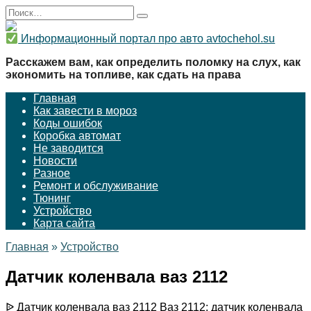
Перейти
Search
к
for:
содержанию
Информационный портал про авто avtochehol.su
Расскажем вам, как определить поломку на слух, как
экономить на топливе, как сдать на права
Главная
Как завести в мороз
Коды ошибок
Коробка автомат
Не заводится
Новости
Разное
Ремонт и обслуживание
Тюнинг
Устройство
Карта сайта
Главная
»
Устройство
Датчик коленвала ваз 2112
ᐉ Датчик коленвала ваз 2112 Ваз 2112: датчик коленвала