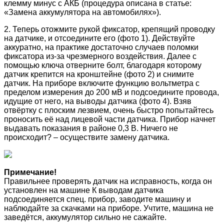
клемму минус с АКБ (процедура описана в статье:
«Замена аккумулятора на автомобилях»).
2. Теперь отожмите рукой фиксатор, крепящий проводку
на датчике, и отсоедините его (фото 1). Действуйте
аккуратно, на практике достаточно случаев поломки
фиксатора из-за чрезмерного воздействия. Далее с
помощью ключа отверните болт, благодаря которому
датчик крепится на кронштейне (фото 2) и снимите
датчик. На приборе включите функцию вольтметра с
пределом измерения до 200 мВ и подсоедините провода,
идущие от него, на выводы датчика (фото 4). Взяв
отвёртку с плоским лезвием, очень быстро попытайтесь
проносить её над лицевой части датчика. Прибор начнет
выдавать показания в районе 0,3 В. Ничего не
происходит? – осуществите замену датчика.
Примечание!
Правильнее проверять датчик на исправность, когда он
установлен на машине К выводам датчика
подсоединяется спец. прибор, заводите машину и
наблюдайте за скачками на приборе. Учтите, машина не
заведётся, аккумулятор сильно не сажайте.