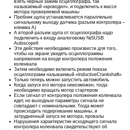
взять черный зажим осциллографа, так
называемый «крокодил», и подключить к массе
мотора проверяемой машины
Пробник щупа устанавливается параллельно
сигнальному выходу датчика (разъем контролера –
клемма А)
А второй разъем щупа от осциллографа надо
подключить к входу аналоговому №5USB
AutoscopeII
Эти действия необходимо произвести для того,
чтобы на экране увидеть осциллограммы
напряжения на входе контролера положения
коленвала
Затем необходимо включить режим показа
осциллограмм называемый «InductiveCrankshaft»
Только теперь можно запустить автомобиль
Когда запуск его мотора невозможен, тогда
необходимо вращать мотор стартером
Если сигнал от контролера положения коленвала
идет, но выходные параметры сигнала не
совпадают с номинальными. Тогда может
происходить подергивание машины, и
затрудненный запуск ее мотора, провалы
Нарушения характеристик исходящего сигнала
контролера коленвала свидетельствуют об