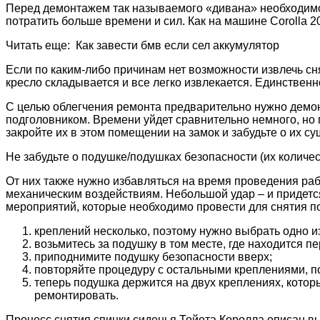
Перед демонтажем так называемого «дивана» необходимо у
потратить больше времени и сил. Как на машине Corolla 20
Читать еще: Как завести бмв если сел аккумулятор
Если по каким-либо причинам нет возможности извлечь сн
кресло складывается и все легко извлекается. Единственно
С целью облегчения ремонта предварительно нужно демон
подголовником. Времени уйдет сравнительно немного, но
закройте их в этом помещении на замок и забудьте о их 
Не забудьте о подушке/подушках безопасности (их количес
От них также нужно избавляться на время проведения раб
механическим воздействиям. Небольшой удар – и придетс
мероприятий, которые необходимо провести для снятия п
креплений несколько, поэтому нужно выбрать одно из
возьмитесь за подушку в том месте, где находится п
приподнимите подушку безопасности вверх;
повторяйте процедуру с остальными креплениями, по
теперь подушка держится на двух креплениях, котор
ремонтировать.
Процесс снятия спинки сиденья Тойота Королла описан вы