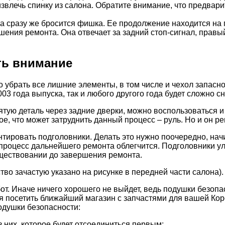
звлечь спинку из салона. Обратите внимание, что предвари
за сразу же бросится фишка. Ее продолжение находится на 
шения ремонта. Она отвечает за задний стоп-сигнал, правы
ть внимание
брать все лишние элементы, в том числе и чехол запасного
03 года выпуска, так и любого другого года будет сложно сн
ятую деталь через задние дверки, можно воспользоваться 
е, что может затруднить данный процесс – руль. Но и он ре
тировать подголовники. Делать это нужно поочередно, нач
 процесс дальнейшего ремонта облегчится. Подголовники у
существовании до завершения ремонта.
тво зачастую указано на рисунке в передней части салона).
от. Иначе ничего хорошего не выйдет, ведь подушки безоп
я посетить ближайший магазин с запчастями для вашей Кор
одушки безопасности:
 них, которое будет отсоединиться первым;