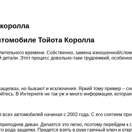
 королла
втомобиле Тойота Королла
ительного времени. Собственно, замена изношенной/сломан
 детали. Этот процесс довольно-таки трудоемкий, особенно
елках, но бывают и исключения. Яркий тому пример – снят
йтись. В Интернете не так уж и много информации, которая
 всех автомобилей начиная с 2002 года. С его снятием про
приподняв диван. Делается это легко, поэтому перейдем к
о рода защелки. Придется взять в руки гаечный ключ и откр