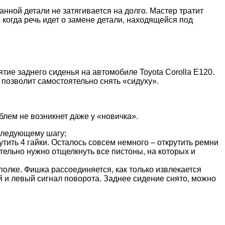
ной детали не затягивается на долго. Мастер тратит
 когда речь идет о замене детали, находящейся под
ие заднего сиденья на автомобиле Toyota Corolla E120.
 позволит самостоятельно снять «сидуху».
блем не возникнет даже у «новичка».
 следующему шагу;
утить 4 гайки. Осталось совсем немного – открутить ремни
тельно нужно отщелкнуть все пистоны, на которых и
полке. Фишка рассоединяется, как только извлекается
й и левый сигнал поворота. Заднее сидение снято, можно