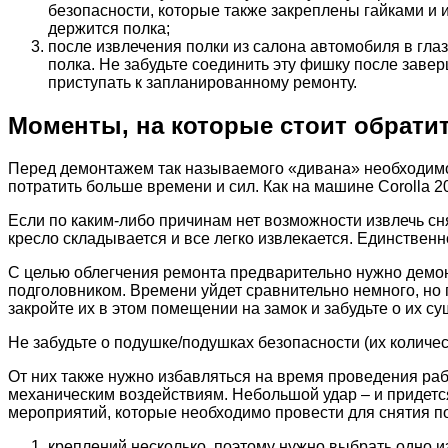
безопасности, которые также закреплены гайками и и
держится полка;
после извлечения полки из салона автомобиля в гла
полка. Не забудьте соединить эту фишку после завер
приступать к запланированному ремонту.
Моменты, на которые стоит обрати
Перед демонтажем так называемого «дивана» необходимо у
потратить больше времени и сил. Как на машине Corolla 20
Если по каким-либо причинам нет возможности извлечь сн
кресло складывается и все легко извлекается. Единственно
С целью облегчения ремонта предварительно нужно демон
подголовником. Времени уйдет сравнительно немного, но
закройте их в этом помещении на замок и забудьте о их 
Не забудьте о подушке/подушках безопасности (их количес
От них также нужно избавляться на время проведения раб
механическим воздействиям. Небольшой удар – и придетс
мероприятий, которые необходимо провести для снятия п
креплений несколько, поэтому нужно выбрать одно из