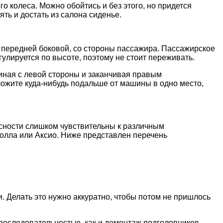
 колеса. Можно обойтись и без этого, но придется
ять и достать из салона сиденье.
и передней боковой, со стороны пассажира. Пассажирское
гулируется по высоте, поэтому не стоит переживать.
иная с левой стороны и заканчивая правым
ложите куда-нибудь подальше от машины в одно место,
асности слишком чувствительны к различным
олла или Аксио. Ниже представлен перечень
. Делать это нужно аккуратно, чтобы потом не пришлось
 последовательностью, как и демонтаж подголовников