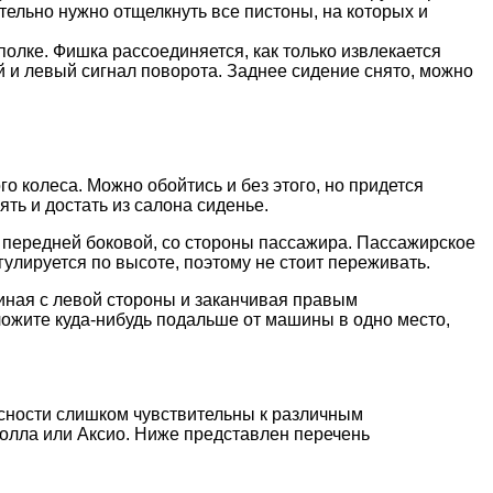
тельно нужно отщелкнуть все пистоны, на которых и
полке. Фишка рассоединяется, как только извлекается
й и левый сигнал поворота. Заднее сидение снято, можно
 колеса. Можно обойтись и без этого, но придется
ять и достать из салона сиденье.
и передней боковой, со стороны пассажира. Пассажирское
гулируется по высоте, поэтому не стоит переживать.
иная с левой стороны и заканчивая правым
ложите куда-нибудь подальше от машины в одно место,
асности слишком чувствительны к различным
олла или Аксио. Ниже представлен перечень