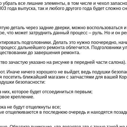
брать все лишние элементы, в том числе и чехол запасного
03 года выпуска, так и любого другого года будет сложно сн
ятую деталь через задние дверки, можно воспользоваться 
е, что может затруднить данный процесс – руль. Но и он ре
тировать подголовники. Делать это нужно поочередно, нач
 процесс дальнейшего ремонта облегчится. Подголовники у
существовании до завершения ремонта.
тво зачастую указано на рисунке в передней части салона).
от. Иначе ничего хорошего не выйдет, ведь подушки безоп
я посетить ближайший магазин с запчастями для вашей Кор
одушки безопасности:
 них, которое будет отсоединиться первым;
ервое крепление.
ка не будут отщелкнуты все;
ые отщелкиваются в последнюю очередь и находятся позади
ше. Обратите внимание, что делается это с точно такой же