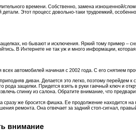
ительного времени. Собственно, замена изношенной/сломан
 детали. Этот процесс довольно-таки трудоемкий, особенно
елках, но бывают и исключения. Яркий тому пример – снят
йтись. В Интернете не так уж и много информации, которая
 всех автомобилей начиная с 2002 года. С его снятием про
приподняв диван. Делается это легко, поэтому перейдем к
о рода защелки. Придется взять в руки гаечный ключ и откр
звлечь спинку из салона. Обратите внимание, что предвари
за сразу же бросится фишка. Ее продолжение находится на 
шения ремонта. Она отвечает за задний стоп-сигнал, правы
ть внимание