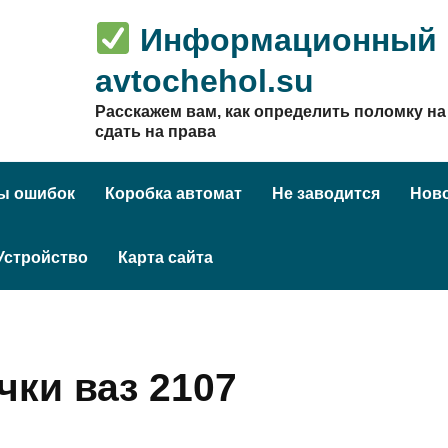
Информационный п
avtochehol.su
Расскажем вам, как определить поломку на 
сдать на права
ы ошибок
Коробка автомат
Не заводится
Нов
Устройство
Карта сайта
чки ваз 2107