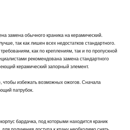
ена замена обычного краника на керамический.
лучше, так как лишен всех недостатков стандартного.
требованиям, как по креплениям, так и по пропускной
ециалистами рекомендована замена стандартного
имеющий керамический запорный элемент.
, чтобы избежать возможных ожогов. Сначала
ющий патрубок.
корпус бардачка, под которыми находится краник
, для получения доступа к крану необходимо снять