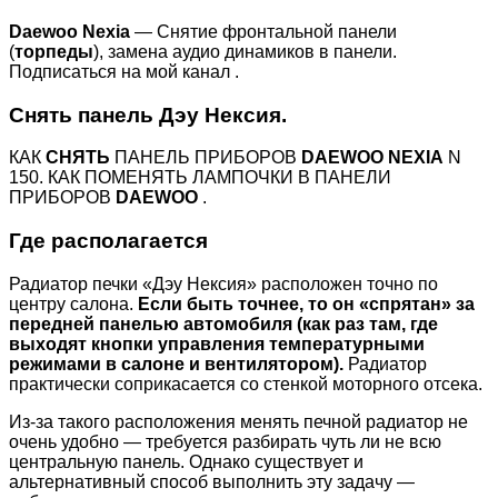
Daewoo Nexia
— Снятие фронтальной панели
(
торпеды
), замена аудио динамиков в панели.
Подписаться на мой канал .
Снять панель Дэу Нексия.
КАК
СНЯТЬ
ПАНЕЛЬ ПРИБОРОВ
DAEWOO NEXIA
N
150. КАК ПОМЕНЯТЬ ЛАМПОЧКИ В ПАНЕЛИ
ПРИБОРОВ
DAEWOO
.
Где располагается
Радиатор печки «Дэу Нексия» расположен точно по
центру салона.
Если быть точнее, то он «спрятан» за
передней панелью автомобиля (как раз там, где
выходят кнопки управления температурными
режимами в салоне и вентилятором).
Радиатор
практически соприкасается со стенкой моторного отсека.
Из-за такого расположения менять печной радиатор не
очень удобно — требуется разбирать чуть ли не всю
центральную панель. Однако существует и
альтернативный способ выполнить эту задачу —