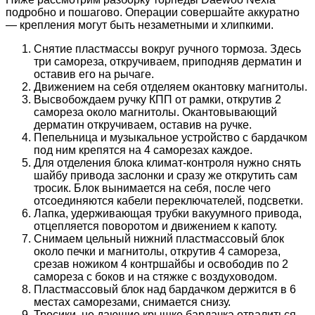
подробно и пошагово. Операции совершайте аккуратно
— крепления могут быть незаметными и хлипкими.
Снятие пластмассы вокруг ручного тормоза. Здесь
три самореза, откручиваем, приподняв дерматин и
оставив его на рычаге.
Движением на себя отделяем окантовку магнитолы.
Высвобождаем ручку КПП от рамки, открутив 2
самореза около магнитолы. Окантовывающий
дерматин откручиваем, оставив на ручке.
Пепельница и музыкальное устройство с бардачком
под ним крепятся на 4 саморезах каждое.
Для отделения блока климат-контроля нужно снять
шайбу привода заслонки и сразу же открутить сам
тросик. Блок вынимается на себя, после чего
отсоединяются кабели переключателей, подсветки.
Лапка, удерживающая трубки вакуумного привода,
отцепляется поворотом и движением к капоту.
Снимаем цельный нижний пластмассовый блок
около печки и магнитолы, открутив 4 самореза,
срезав ножиком 4 контршайбы и освободив по 2
самореза с боков и на стяжке с воздуховодом.
Пластмассовый блок над бардачком держится в 6
местах саморезами, снимается снизу.
Тросики, не дающие крышке бардачка отвалиться,