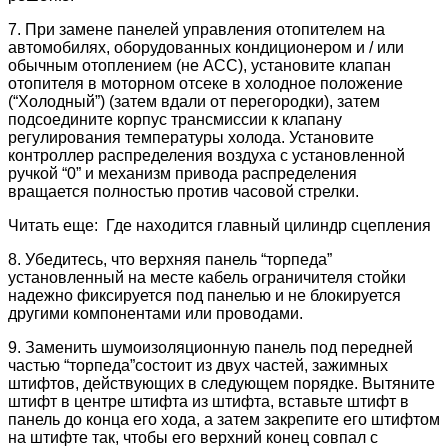
7. При замене панелей управления отопителем на
автомобилях, оборудованных кондиционером и / или
обычным отоплением (не ACC), установите клапан
отопителя в моторном отсеке в холодное положение
(“Холодный”) (затем вдали от перегородки), затем
подсоедините корпус трансмиссии к клапану
регулирования температуры холода. Установите
контроллер распределения воздуха с установленной
ручкой “0” и механизм привода распределения
вращается полностью против часовой стрелки.
Читать еще: Где находится главный цилиндр сцепления
8. Убедитесь, что верхняя панель “торпеда”
установленный на месте кабель ограничителя стойки
надежно фиксируется под панелью и не блокируется
другими компонентами или проводами.
9. Заменить шумоизоляционную панель под передней
частью “торпеда”состоит из двух частей, зажимных
штифтов, действующих в следующем порядке. Вытяните
штифт в центре штифта из штифта, вставьте штифт в
панель до конца его хода, а затем закрепите его штифтом
на штифте так, чтобы его верхний конец совпал с