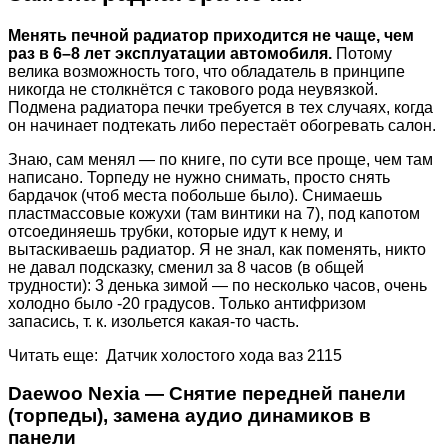
Менять печной радиатор приходится не чаще, чем
раз в 6–8 лет эксплуатации автомобиля.
Потому
велика возможность того, что обладатель в принципе
никогда не столкнётся с такового рода неувязкой.
Подмена радиатора печки требуется в тех случаях, когда
он начинает подтекать либо перестаёт обогревать салон.
Знаю, сам менял — по книге, по сути все проще, чем там
написано. Торпеду не нужно снимать, просто снять
бардачок (чтоб места побольше было). Снимаешь
пластмассовые кожухи (там винтики на 7), под капотом
отсоединяешь трубки, которые идут к нему, и
вытаскиваешь радиатор. Я не знал, как поменять, никто
не давал подсказку, сменил за 8 часов (в общей
трудности): 3 денька зимой — по несколько часов, очень
холодно было -20 градусов. Только антифризом
запасись, т. к. изольется какая-то часть.
Читать еще: Датчик холостого хода ваз 2115
Daewoo Nexia — Снятие передней панели
(торпеды), замена аудио динамиков в
панели