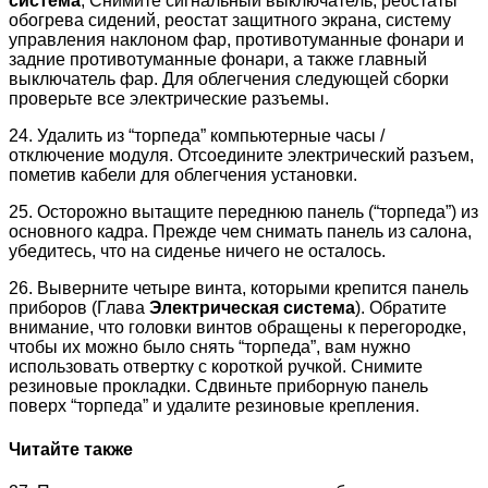
система
, Снимите сигнальный выключатель, реостаты
обогрева сидений, реостат защитного экрана, систему
управления наклоном фар, противотуманные фонари и
задние противотуманные фонари, а также главный
выключатель фар. Для облегчения следующей сборки
проверьте все электрические разъемы.
24. Удалить из “торпеда” компьютерные часы /
отключение модуля. Отсоедините электрический разъем,
пометив кабели для облегчения установки.
25. Осторожно вытащите переднюю панель (“торпеда”) из
основного кадра. Прежде чем снимать панель из салона,
убедитесь, что на сиденье ничего не осталось.
26. Выверните четыре винта, которыми крепится панель
приборов (Глава
Электрическая система
). Обратите
внимание, что головки винтов обращены к перегородке,
чтобы их можно было снять “торпеда”, вам нужно
использовать отвертку с короткой ручкой. Снимите
резиновые прокладки. Сдвиньте приборную панель
поверх “торпеда” и удалите резиновые крепления.
Читайте также