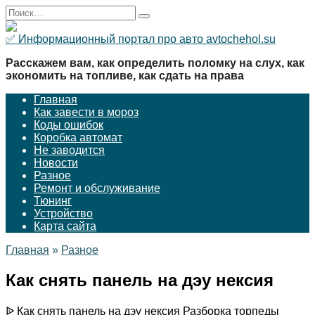
Перейти
Search
к
for:
содержанию
✅ Информационный портал про авто avtochehol.su
Расскажем вам, как определить поломку на слух, как
экономить на топливе, как сдать на права
Главная
Как завести в мороз
Коды ошибок
Коробка автомат
Не заводится
Новости
Разное
Ремонт и обслуживание
Тюнинг
Устройство
Карта сайта
Главная
»
Разное
Как снять панель на дэу нексия
ᐉ Как снять панель на дэу нексия Разборка торпеды