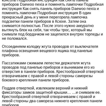
консоль Подробная инструкция Как снять панель
приборов Daewoo nexia и поменять лампочки Подробная
инструкция Как снять панель приборов Daewoo nexia и
поменять лампочки Подробная инструкция В один
прекрасный день и у меня перегорела лампочка
подсветки панели приборов в Ксюхе. Затем она
снимается полностью. После этого нужно аккуратно
вытянуть блок на себя, так чтобы трос, который мы
снимали под бордачком не зацепился внутрях торпеды и
не поломался.
Отсоединяем колодку жгута проводов от выключателя
плафона освещения вещевого ящика под панелью
приборов.
Пассатижами сжимаем лепестки держателя жгута
проводов под панелью приборов и вынимаем его из
отверстия в панели приборов. Крестообразной отверткой
отворачиваем с правой и левой стороны саморезы
бокового крепления панели приборов.
Поддев отверткой, извлекаем верхний и нижний
фиксаторы замков защитной крышки… …и снимаем ее.
Крестообразной отверткой отворачиваем с правой и
левой стороны два самореза нижнего крепления панели
приборов.